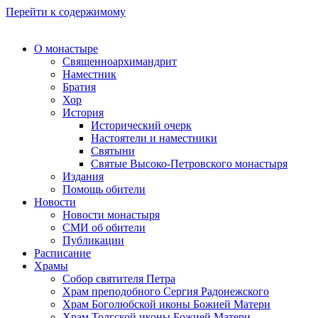
Перейти к содержимому
О монастыре
Священноархимандрит
Наместник
Братия
Хор
История
Исторический очерк
Настоятели и наместники
Святыни
Святые Высоко-Петровского монастыря
Издания
Помощь обители
Новости
Новости монастыря
СМИ об обители
Публикации
Расписание
Храмы
Собор святителя Петра
Храм преподобного Сергия Радонежского
Храм Боголюбской иконы Божией Матери
Храм Толгской иконы Божией Матери