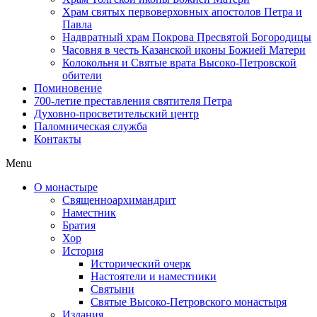
Храм святых первоверховных апостолов Петра и
Павла
Надвратный храм Покрова Пресвятой Богородицы
Часовня в честь Казанской иконы Божией Матери
Колокольня и Святые врата Высоко-Петровской
обители
Поминовение
700-летие преставления святителя Петра
Духовно-просветительский центр
Паломническая служба
Контакты
Menu
О монастыре
Священноархимандрит
Наместник
Братия
Хор
История
Исторический очерк
Настоятели и наместники
Святыни
Святые Высоко-Петровского монастыря
Издания