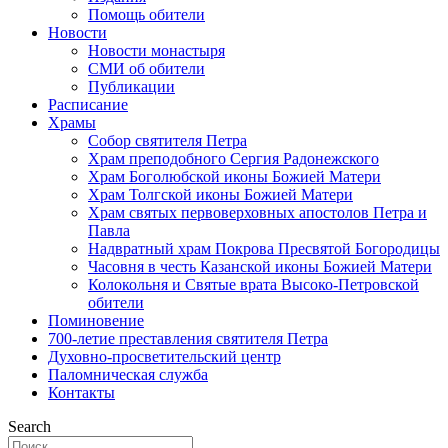
Помощь обители
Новости
Новости монастыря
СМИ об обители
Публикации
Расписание
Храмы
Собор святителя Петра
Храм преподобного Сергия Радонежского
Храм Боголюбской иконы Божией Матери
Храм Толгской иконы Божией Матери
Храм святых первоверховных апостолов Петра и
Павла
Надвратный храм Покрова Пресвятой Богородицы
Часовня в честь Казанской иконы Божией Матери
Колокольня и Святые врата Высоко-Петровской
обители
Поминовение
700-летие преставления святителя Петра
Духовно-просветительский центр
Паломническая служба
Контакты
Search