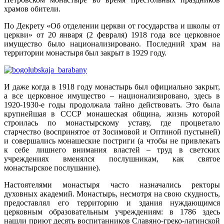
храмов обители.
По Декрету «Об отделении церкви от государства и школы от
церкви» от 20 января (2 февраля) 1918 года все церковное
имущество было национализировано. Последний храм на
территории монастыря был закрыт в 1929 году.
И даже когда в 1918 году монастырь был официально закрыт,
а все церковное имущество – национализировано, здесь в
1920-1930-е годы продолжала тайно действовать. Это была
крупнейшая в СССР монашеская община, жизнь которой
строилась по монастырскому уставу, где процветало
старчество (воспринятое от Зосимовой и Оптиной пустыней)
и совершались монашеские постриги (а чтобы не привлекать
к себе лишнего внимания властей – труд в светских
учреждениях вменялся послушникам, как святое
монастырское послушание).
Настоятелями монастыря часто назначались ректоры
духовных академий. Монастырь, несмотря на свою скудность,
предоставлял его территорию и здания нуждающимся
церковным образовательным учреждениям: в 1786 здесь
нашли приют десять воспитанников Славяно-греко-латинской