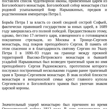
поставлен список чудотворной иконы, привезенный царем из
Боголюбского монастыря. Боголюбский собор монастыря стал
родовой усыпальницей бояр Нарышкиных, предков и
родственников императора Петра I.
Борьба Петра I за власть со своей сводной сестрой Софьей,
фактически правившей государством за юных царей, в 1689
году завершилась его полной победой. Предшествовало этому,
однако, бегство 17-летнего царя, извещенного о готовящемся
покушении стрельцов, из Москвы в Троице-Сергиев
монастырь, под покров преподобного Сергия. В память об
этом спасении и в благодарность святому Сергию по Указу
Петра I в 1690–93 годах на границе между прежней
территорией Высоко-Петровского монастыря и бывшей
усадьбой Нарышкиных был возведен трапезный храм во имя
преподобного Сергия Радонежского, прототипом которого
послужил построенный несколькими годами ранее трапезный
храм в Троице-Сергиевом монастыре. В знак особой близости
монастыря и венценосной семьи крест главного купола
Сергиевского и Боголюбского храмов был увенчан знаком
царской короны.
Значительный ущерб монастырю был причинен во время
Отечественной войны 1812 года. В нем остановились на