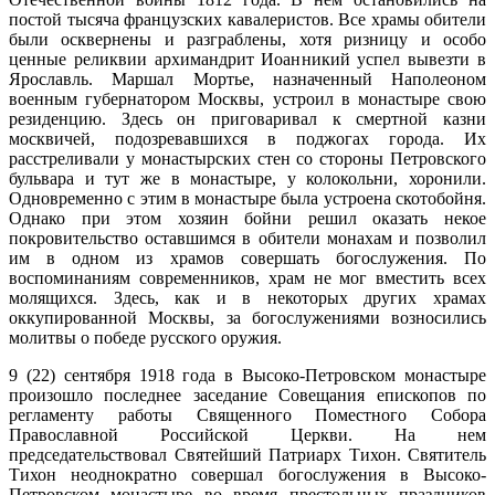
постой тысяча французских кавалеристов. Все храмы обители
были осквернены и разграблены, хотя ризницу и особо
ценные реликвии архимандрит Иоанникий успел вывезти в
Ярославль. Маршал Мортье, назначенный Наполеоном
военным губернатором Москвы, устроил в монастыре свою
резиденцию. Здесь он приговаривал к смертной казни
москвичей, подозревавшихся в поджогах города. Их
расстреливали у монастырских стен со стороны Петровского
бульвара и тут же в монастыре, у колокольни, хоронили.
Одновременно с этим в монастыре была устроена скотобойня.
Однако при этом хозяин бойни решил оказать некое
покровительство оставшимся в обители монахам и позволил
им в одном из храмов совершать богослужения. По
воспоминаниям современников, храм не мог вместить всех
молящихся. Здесь, как и в некоторых других храмах
оккупированной Москвы, за богослужениями возносились
молитвы о победе русского оружия.
9 (22) сентября 1918 года в Высоко-Петровском монастыре
произошло последнее заседание Совещания епископов по
регламенту работы Священного Поместного Собopa
Православной Российской Церкви. На нем
председательствовал Святейший Патриарх Тихон. Святитель
Тихон неоднократно совершал богослужения в Высоко-
Петровском монастыре во время престольных праздников