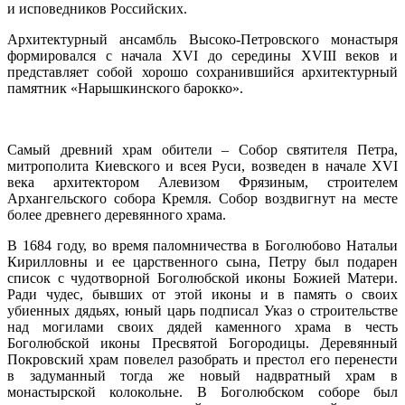
и исповедников Российских.
Архитектурный ансамбль Высоко-Петровского монастыря
формировался с начала XVI до середины XVIII веков и
представляет собой хорошо сохранившийся архитектурный
памятник «Нарышкинского барокко».
Самый древний храм обители – Собор святителя Петра,
митрополита Киевского и всея Руси, возведен в начале XVI
века архитектором Алевизом Фрязиным, строителем
Архангельского собора Кремля. Собор воздвигнут на месте
более древнего деревянного храма.
В 1684 году, во время паломничества в Боголюбово Натальи
Кирилловны и ее царственного сына, Петру был подарен
список с чудотворной Боголюбской иконы Божией Матери.
Ради чудес, бывших от этой иконы и в память о своих
убиенных дядьях, юный царь подписал Указ о строительстве
над могилами своих дядей каменного храма в честь
Боголюбской иконы Пресвятой Богородицы. Деревянный
Покровский храм повелел разобрать и престол его перенести
в задуманный тогда же новый надвратный храм в
монастырской колокольне. В Боголюбском соборе был