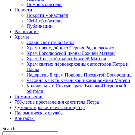
Помощь обители
Новости
Новости монастыря
СМИ об обители
Публикации
Расписание
Храмы
Собор святителя Петра
Храм преподобного Сергия Радонежского
Храм Боголюбской иконы Божией Матери
Храм Толгской иконы Божией Матери
Храм святых первоверховных апостолов Петра и
Павла
Надвратный храм Покрова Пресвятой Богородицы
Часовня в честь Казанской иконы Божией Матери
Колокольня и Святые врата Высоко-Петровской
обители
Поминовение
700-летие преставления святителя Петра
Духовно-просветительский центр
Паломническая служба
Контакты
Search