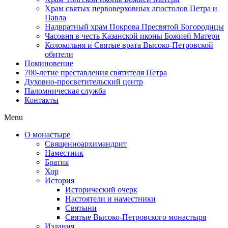
Храм святых первоверховных апостолов Петра и
Павла
Надвратный храм Покрова Пресвятой Богородицы
Часовня в честь Казанской иконы Божией Матери
Колокольня и Святые врата Высоко-Петровской
обители
Поминовение
700-летие преставления святителя Петра
Духовно-просветительский центр
Паломническая служба
Контакты
Menu
О монастыре
Священноархимандрит
Наместник
Братия
Хор
История
Исторический очерк
Настоятели и наместники
Святыни
Святые Высоко-Петровского монастыря
Издания