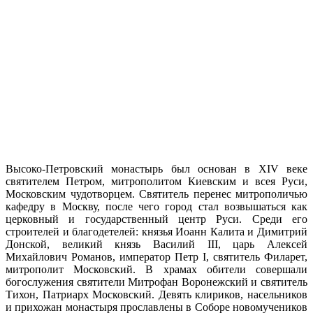
Высоко-Петровский монастырь был основан в XIV веке
святителем Петром, митрополитом Киевским и всея Руси,
Московским чудотворцем. Святитель перенес митрополичью
кафедру в Москву, после чего город стал возвышаться как
церковный и государственный центр Руси. Среди его
строителей и благодетелей: князья Иоанн Калита и Димитрий
Донской, великий князь Василий III, царь Алексей
Михайлович Романов, император Петр I, святитель Филарет,
митрополит Московский. В храмах обители совершали
богослужения святители Митрофан Воронежский и святитель
Тихон, Патриарх Московский. Девять клириков, насельников
и прихожан монастыря прославлены в Соборе новомучеников