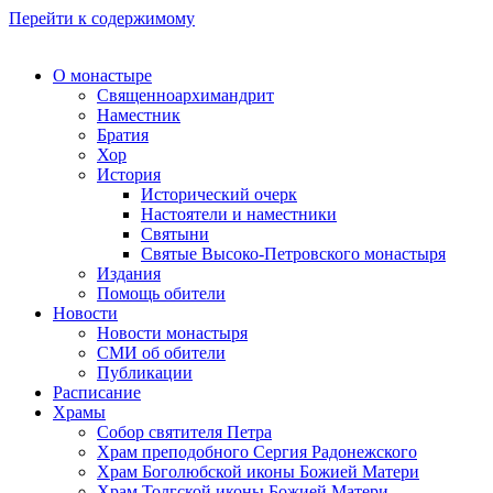
Перейти к содержимому
О монастыре
Священноархимандрит
Наместник
Братия
Хор
История
Исторический очерк
Настоятели и наместники
Святыни
Святые Высоко-Петровского монастыря
Издания
Помощь обители
Новости
Новости монастыря
СМИ об обители
Публикации
Расписание
Храмы
Собор святителя Петра
Храм преподобного Сергия Радонежского
Храм Боголюбской иконы Божией Матери
Храм Толгской иконы Божией Матери