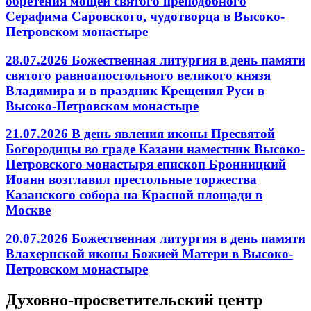
обретения мощей святого преподобного
Серафима Саровского, чудотворца в Высоко-
Петровском монастыре
28.07.2026 Божественная литургия в день памяти
святого равноапостольного великого князя
Владимира и в праздник Крещения Руси в
Высоко-Петровском монастыре
21.07.2026 В день явления иконы Пресвятой
Богородицы во граде Казани наместник Высоко-
Петровского монастыря епископ Бронницкий
Иоанн возглавил престольные торжества
Казанского собора на Красной площади в
Москве
20.07.2026 Божественная литургия в день памяти
Влахернской иконы Божией Матери в Высоко-
Петровском монастыре
Духовно-просветительский центр