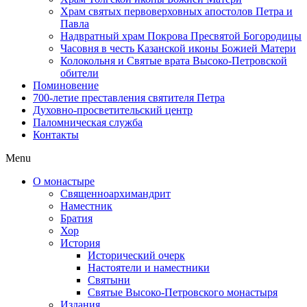
Храм святых первоверховных апостолов Петра и
Павла
Надвратный храм Покрова Пресвятой Богородицы
Часовня в честь Казанской иконы Божией Матери
Колокольня и Святые врата Высоко-Петровской
обители
Поминовение
700-летие преставления святителя Петра
Духовно-просветительский центр
Паломническая служба
Контакты
Menu
О монастыре
Священноархимандрит
Наместник
Братия
Хор
История
Исторический очерк
Настоятели и наместники
Святыни
Святые Высоко-Петровского монастыря
Издания