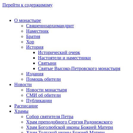
Перейти к содержимому
О монастыре
Священноархимандрит
Наместник
Братия
Хор
История
Исторический очерк
Настоятели и наместники
Святыни
Святые Высоко-Петровского монастыря
Издания
Помощь обители
Новости
Новости монастыря
СМИ об обители
Публикации
Расписание
Храмы
Собор святителя Петра
Храм преподобного Сергия Радонежского
Храм Боголюбской иконы Божией Матери
Храм Толгской иконы Божией Матери