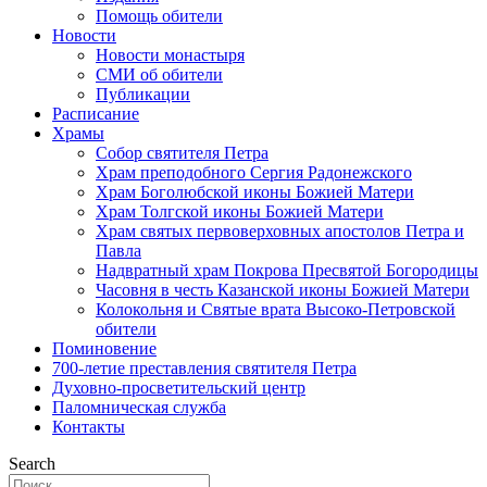
Помощь обители
Новости
Новости монастыря
СМИ об обители
Публикации
Расписание
Храмы
Собор святителя Петра
Храм преподобного Сергия Радонежского
Храм Боголюбской иконы Божией Матери
Храм Толгской иконы Божией Матери
Храм святых первоверховных апостолов Петра и
Павла
Надвратный храм Покрова Пресвятой Богородицы
Часовня в честь Казанской иконы Божией Матери
Колокольня и Святые врата Высоко-Петровской
обители
Поминовение
700-летие преставления святителя Петра
Духовно-просветительский центр
Паломническая служба
Контакты
Search