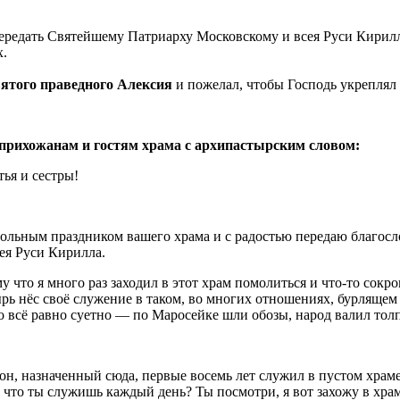
ередать Святейшему Патриарху Московскому и всея Руси Кирилл
х.
вятого праведного Алексия
и пожелал, чтобы Господь укреплял
 прихожанам и гостям храма с архипастырским словом:
ья и сестры!
тольным праздником вашего храма и с радостью передаю благосл
ея Руси Кирилла.
 что я много раз заходил в этот храм помолиться и что-то сокр
рь нёс своё служение в таком, во многих отношениях, бурлящем 
но всё равно суетно — по Маросейке шли обозы, народ валил тол
он, назначенный сюда, первые восемь лет служил в пустом храме,
то ты служишь каждый день? Ты посмотри, я вот захожу в храм, т