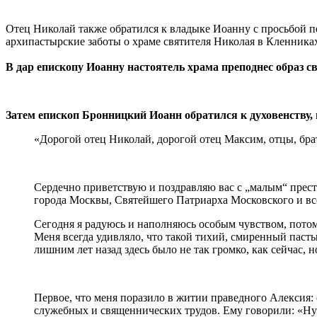
Отец Николай также обратился к владыке Иоанну с просьбой п
архипастырские заботы о храме святителя Николая в Кленника
В дар епископу Иоанну настоятель храма преподнес образ с
Затем епископ Бронницкий Иоанн обратился к духовенству,
«Дорогой отец Николай, дорогой отец Максим, отцы, брат
Сердечно приветствую и поздравляю вас с „малым“ прес
города Москвы, Святейшего Патриарха Московского и вс
Сегодня я радуюсь и наполняюсь особым чувством, потому
Меня всегда удивляло, что такой тихий, смиренный пасты
лишним лет назад здесь было не так громко, как сейчас, 
Первое, что меня поразило в житии праведного Алексия: 
служебных и священнических трудов. Ему говорили: «Ну ч