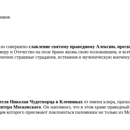
раков.
было совершено
славление святому праведному Алексию, прес
веру и Отечество на поле брани жизнь свою положившим, и все
пленении страшные страдания, истязания и мученическую кончин
ителя Николая Чудотворца в Кленниках
от имени клира, прих
витера Московского
. Он напомнил, что в этом храме праведный
щам которого приезжают поклониться паломники не только из Мос