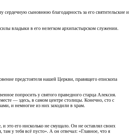
у сердечную сыновнюю благодарность за его святительские и
 силы владыки в его нелегком архипастырском служении.
овение предстоятеля нашей Церкви, правящего епископа
овенное попросить у святого праведного старца Алексия.
месте — здесь, в самом центре столицы. Конечно, сто с
пами, и немногие из них заходили в храм.
 и это его нисколько не смущало. Он не оставлял своих
ам у тебя всё пусто». А он отвечал: «Главное, что я