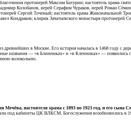
благочиния протоиерей Максим Батурин; настоятель храма свят
адимир Колобанов, иерей Серафим Чураков, иерей Роман Сёмин;
отоиерей Сергий Точеный; настоятель храма Живоначальной Тро
вел Кондраков; клирик Зачатьевского монастыря протоиерей Се
 древнейших в Москве. Его история началась в 1468 году с де
енные названия — «в Блинниках» и «в Кленниках» — появились п
ешнюю колокольню.
Мечёва, настоятеля храма с 1893 по 1923 год, и его сына Се
дали под кабинеты ЦК ВЛКСМ. Богослужения возобновились в 199