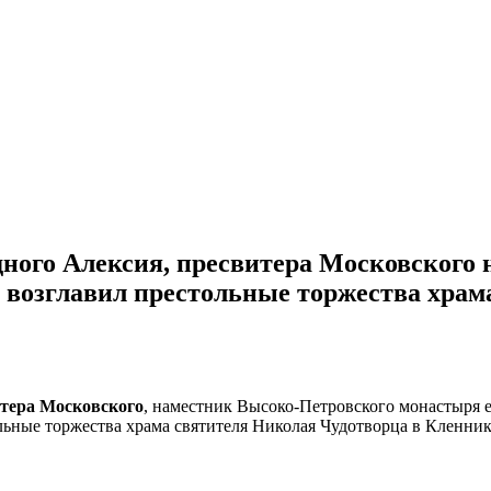
едного Алексия, пресвитера Московског
возглавил престольные торжества храма
итера Московского
, наместник Высоко-Петровского монастыря
льные торжества храма святителя Николая Чудотворца в Кленник