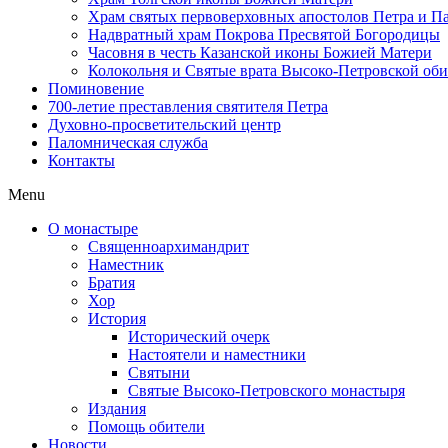
Храм святых первоверховных апостолов Петра и П
Надвратный храм Покрова Пресвятой Богородицы
Часовня в честь Казанской иконы Божией Матери
Колокольня и Святые врата Высоко-Петровской об
Поминовение
700-летие преставления святителя Петра
Духовно-просветительский центр
Паломническая служба
Контакты
Menu
О монастыре
Священноархимандрит
Наместник
Братия
Хор
История
Исторический очерк
Настоятели и наместники
Святыни
Святые Высоко-Петровского монастыря
Издания
Помощь обители
Новости