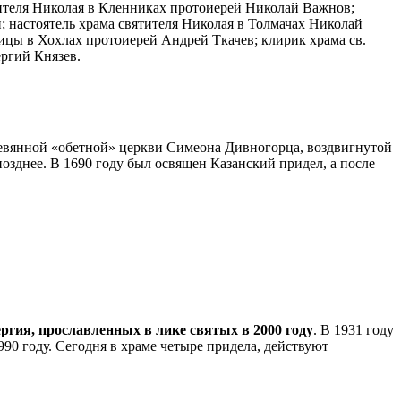
ителя Николая в Кленниках протоиерей Николай Важнов;
 настоятель храма святителя Николая в Толмачах Николай
ицы в Хохлах протоиерей Андрей Ткачев; клирик храма св.
ргий Князев.
ревянной «обетной» церкви Симеона Дивногорца, воздвигнутой
озднее. В 1690 году был освящен Казанский придел, а после
ргия, прославленных в лике святых в 2000 году
. В 1931 году
0 году. Сегодня в храме четыре придела, действуют