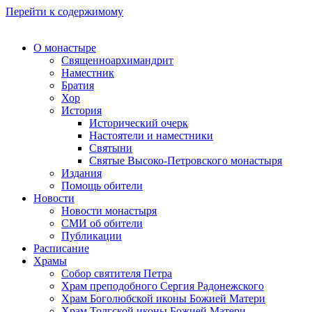
Перейти к содержимому
О монастыре
Священноархимандрит
Наместник
Братия
Хор
История
Исторический очерк
Настоятели и наместники
Святыни
Святые Высоко-Петровского монастыря
Издания
Помощь обители
Новости
Новости монастыря
СМИ об обители
Публикации
Расписание
Храмы
Собор святителя Петра
Храм преподобного Сергия Радонежского
Храм Боголюбской иконы Божией Матери
Храм Толгской иконы Божией Матери