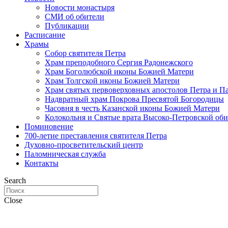
Новости монастыря
СМИ об обители
Публикации
Расписание
Храмы
Собор святителя Петра
Храм преподобного Сергия Радонежского
Храм Боголюбской иконы Божией Матери
Храм Толгской иконы Божией Матери
Храм святых первоверховных апостолов Петра и П
Надвратный храм Покрова Пресвятой Богородицы
Часовня в честь Казанской иконы Божией Матери
Колокольня и Святые врата Высоко-Петровской об
Поминовение
700-летие преставления святителя Петра
Духовно-просветительский центр
Паломническая служба
Контакты
Search
Close