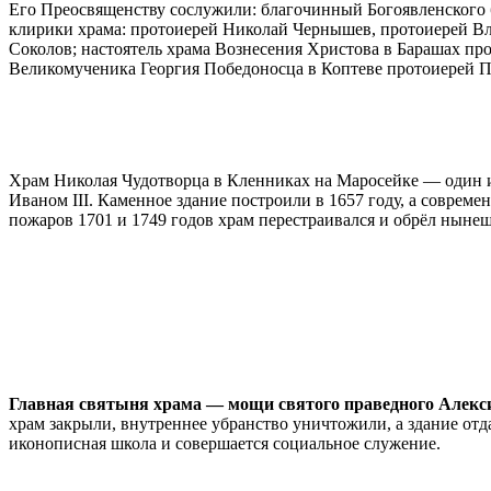
Его Преосвященству сослужили: благочинный Богоявленского 
клирики храма: протоиерей Николай Чернышев, протоиерей Вл
Соколов; настоятель храма Вознесения Христова в Барашах пр
Великомученика Георгия Победоносца в Коптеве протоиерей Па
Храм Николая Чудотворца в Кленниках на Маросейке — один из
Иваном III. Каменное здание построили в 1657 году, а соврем
пожаров 1701 и 1749 годов храм перестраивался и обрёл нын
Главная святыня храма — мощи святого праведного Алексия 
храм закрыли, внутреннее убранство уничтожили, а здание от
иконописная школа и совершается социальное служение.