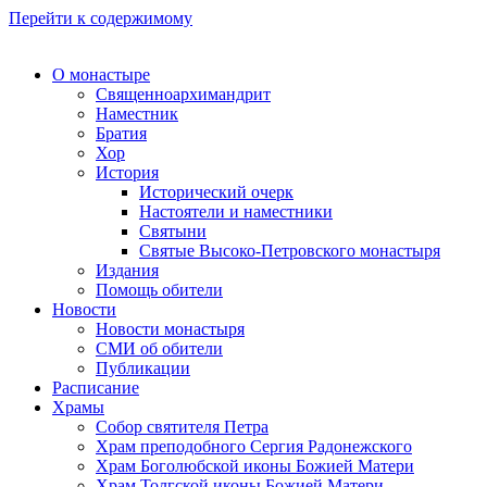
Перейти к содержимому
О монастыре
Священноархимандрит
Наместник
Братия
Хор
История
Исторический очерк
Настоятели и наместники
Святыни
Святые Высоко-Петровского монастыря
Издания
Помощь обители
Новости
Новости монастыря
СМИ об обители
Публикации
Расписание
Храмы
Собор святителя Петра
Храм преподобного Сергия Радонежского
Храм Боголюбской иконы Божией Матери
Храм Толгской иконы Божией Матери