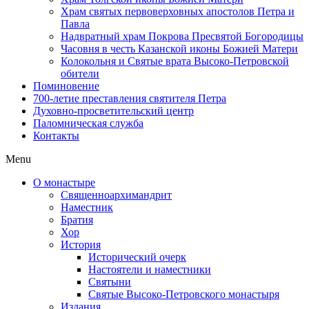
Храм святых первоверховных апостолов Петра и
Павла
Надвратный храм Покрова Пресвятой Богородицы
Часовня в честь Казанской иконы Божией Матери
Колокольня и Святые врата Высоко-Петровской
обители
Поминовение
700-летие преставления святителя Петра
Духовно-просветительский центр
Паломническая служба
Контакты
Menu
О монастыре
Священноархимандрит
Наместник
Братия
Хор
История
Исторический очерк
Настоятели и наместники
Святыни
Святые Высоко-Петровского монастыря
Издания