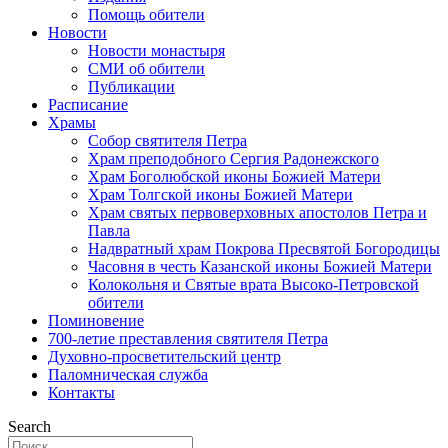
Помощь обители
Новости
Новости монастыря
СМИ об обители
Публикации
Расписание
Храмы
Собор святителя Петра
Храм преподобного Сергия Радонежского
Храм Боголюбской иконы Божией Матери
Храм Толгской иконы Божией Матери
Храм святых первоверховных апостолов Петра и
Павла
Надвратный храм Покрова Пресвятой Богородицы
Часовня в честь Казанской иконы Божией Матери
Колокольня и Святые врата Высоко-Петровской
обители
Поминовение
700-летие преставления святителя Петра
Духовно-просветительский центр
Паломническая служба
Контакты
Search