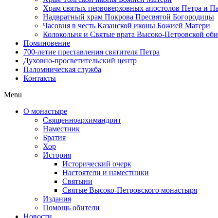
Храм святых первоверховных апостолов Петра и П
Надвратный храм Покрова Пресвятой Богородицы
Часовня в честь Казанской иконы Божией Матери
Колокольня и Святые врата Высоко-Петровской об
Поминовение
700-летие преставления святителя Петра
Духовно-просветительский центр
Паломническая служба
Контакты
Menu
О монастыре
Священноархимандрит
Наместник
Братия
Хор
История
Исторический очерк
Настоятели и наместники
Святыни
Святые Высоко-Петровского монастыря
Издания
Помощь обители
Новости