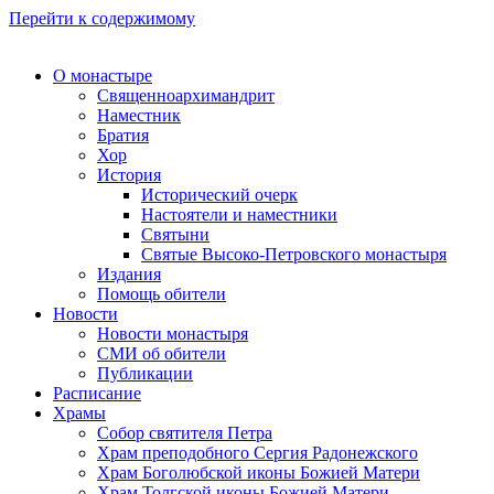
Перейти к содержимому
О монастыре
Священноархимандрит
Наместник
Братия
Хор
История
Исторический очерк
Настоятели и наместники
Святыни
Святые Высоко-Петровского монастыря
Издания
Помощь обители
Новости
Новости монастыря
СМИ об обители
Публикации
Расписание
Храмы
Собор святителя Петра
Храм преподобного Сергия Радонежского
Храм Боголюбской иконы Божией Матери
Храм Толгской иконы Божией Матери