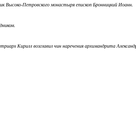
к Высоко-Петровского монастыря епископ Бронницкий Иоанн.
дником.
иарх Кирилл возглавил чин наречения архимандрита Александра