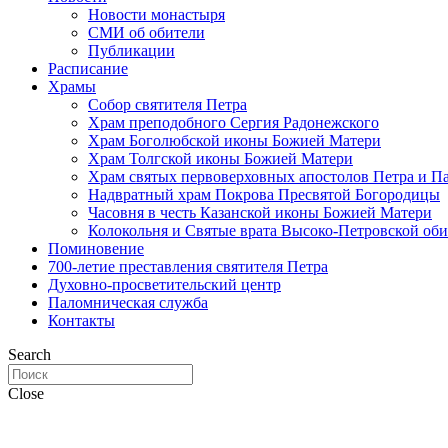
Новости монастыря
СМИ об обители
Публикации
Расписание
Храмы
Собор святителя Петра
Храм преподобного Сергия Радонежского
Храм Боголюбской иконы Божией Матери
Храм Толгской иконы Божией Матери
Храм святых первоверховных апостолов Петра и П
Надвратный храм Покрова Пресвятой Богородицы
Часовня в честь Казанской иконы Божией Матери
Колокольня и Святые врата Высоко-Петровской об
Поминовение
700-летие преставления святителя Петра
Духовно-просветительский центр
Паломническая служба
Контакты
Search
Close