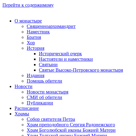
Перейти к содержимому
О монастыре
Священноархимандрит
Наместник
Братия
Хор
История
Исторический очерк
Настоятели и наместники
Святыни
Святые Высоко-Петровского монастыря
Издания
Помощь обители
Новости
Новости монастыря
СМИ об обители
Публикации
Расписание
Храмы
Собор святителя Петра
Храм преподобного Сергия Радонежского
Храм Боголюбской иконы Божией Матери
Храм Толгской иконы Божией Матери