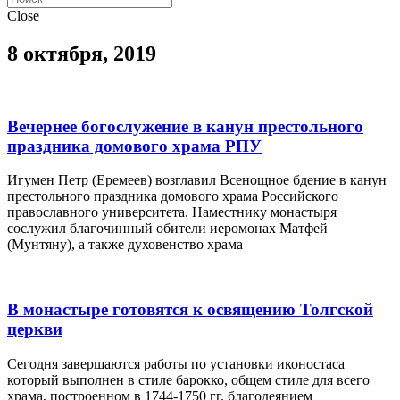
Close
8 октября, 2019
Вечернее богослужение в канун престольного
праздника домового храма РПУ
Игумен Петр (Еремеев) возглавил Всенощное бдение в канун
престольного праздника домового храма Российского
православного университета. Наместнику монастыря
сослужил благочинный обители иеромонах Матфей
(Мунтяну), а также духовенство храма
В монастыре готовятся к освящению Толгской
церкви
Сегодня завершаются работы по установки иконостаса
который выполнен в стиле барокко, общем стиле для всего
храма, построенном в 1744-1750 гг. благодеянием