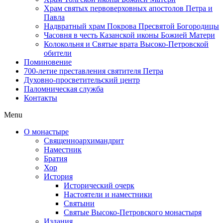
Храм святых первоверховных апостолов Петра и
Павла
Надвратный храм Покрова Пресвятой Богородицы
Часовня в честь Казанской иконы Божией Матери
Колокольня и Святые врата Высоко-Петровской
обители
Поминовение
700-летие преставления святителя Петра
Духовно-просветительский центр
Паломническая служба
Контакты
Menu
О монастыре
Священноархимандрит
Наместник
Братия
Хор
История
Исторический очерк
Настоятели и наместники
Святыни
Святые Высоко-Петровского монастыря
Издания