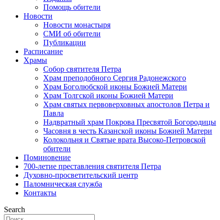
Помощь обители
Новости
Новости монастыря
СМИ об обители
Публикации
Расписание
Храмы
Собор святителя Петра
Храм преподобного Сергия Радонежского
Храм Боголюбской иконы Божией Матери
Храм Толгской иконы Божией Матери
Храм святых первоверховных апостолов Петра и
Павла
Надвратный храм Покрова Пресвятой Богородицы
Часовня в честь Казанской иконы Божией Матери
Колокольня и Святые врата Высоко-Петровской
обители
Поминовение
700-летие преставления святителя Петра
Духовно-просветительский центр
Паломническая служба
Контакты
Search