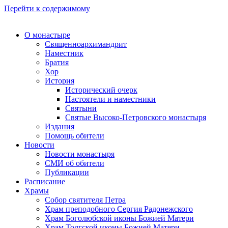
Перейти к содержимому
О монастыре
Священноархимандрит
Наместник
Братия
Хор
История
Исторический очерк
Настоятели и наместники
Святыни
Святые Высоко-Петровского монастыря
Издания
Помощь обители
Новости
Новости монастыря
СМИ об обители
Публикации
Расписание
Храмы
Собор святителя Петра
Храм преподобного Сергия Радонежского
Храм Боголюбской иконы Божией Матери
Храм Толгской иконы Божией Матери