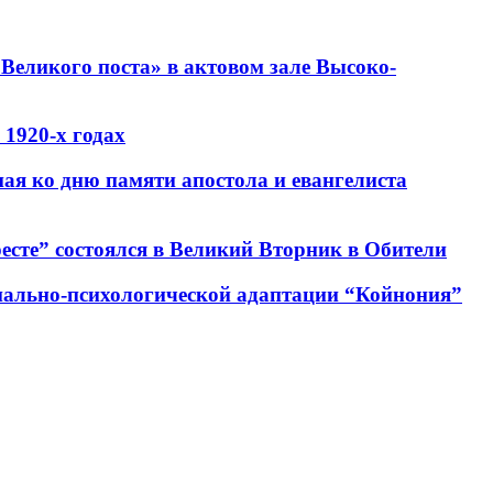
Великого поста» в актовом зале Высоко-
1920-х годах
ная ко дню памяти апостола и евангелиста
есте” состоялся в Великий Вторник в Обители
циально-психологической адаптации “Койнония”