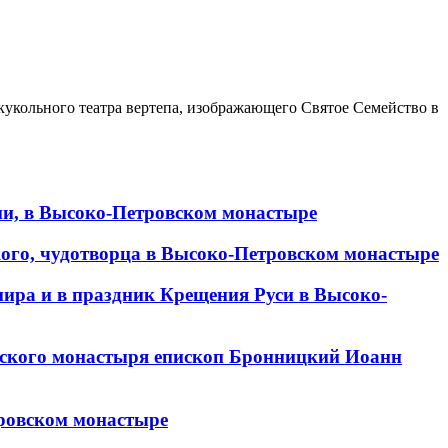
кукольного театра вертепа, изображающего Святое Семейство в
ии, в Высоко-Петровском монастыре
кого, чудотворца в Высоко-Петровском монастыре
мира и в праздник Крещения Руси в Высоко-
овского монастыря епископ Бронницкий Иоанн
тровском монастыре