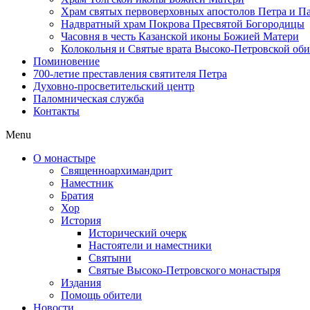
Храм святых первоверховных апостолов Петра и П
Надвратный храм Покрова Пресвятой Богородицы
Часовня в честь Казанской иконы Божией Матери
Колокольня и Святые врата Высоко-Петровской об
Поминовение
700-летие преставления святителя Петра
Духовно-просветительский центр
Паломническая служба
Контакты
Menu
О монастыре
Священноархимандрит
Наместник
Братия
Хор
История
Исторический очерк
Настоятели и наместники
Святыни
Святые Высоко-Петровского монастыря
Издания
Помощь обители
Новости