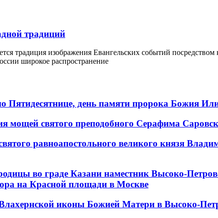
падной традиций
ется традиция изображения Евангельских событий посредством 
России широкое распространение
 по Пятидесятнице, день памяти пророка Божия Ил
ения мощей святого преподобного Серафима Саровс
 святого равноапостольного великого князя Влади
ородицы во граде Казани наместник Высоко-Петр
бора на Красной площади в Москве
и Влахернской иконы Божией Матери в Высоко-Пе