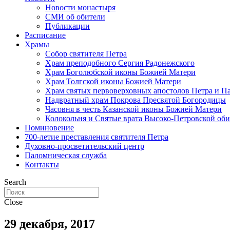
Новости монастыря
СМИ об обители
Публикации
Расписание
Храмы
Собор святителя Петра
Храм преподобного Сергия Радонежского
Храм Боголюбской иконы Божией Матери
Храм Толгской иконы Божией Матери
Храм святых первоверховных апостолов Петра и П
Надвратный храм Покрова Пресвятой Богородицы
Часовня в честь Казанской иконы Божией Матери
Колокольня и Святые врата Высоко-Петровской об
Поминовение
700-летие преставления святителя Петра
Духовно-просветительский центр
Паломническая служба
Контакты
Search
Close
29 декабря, 2017