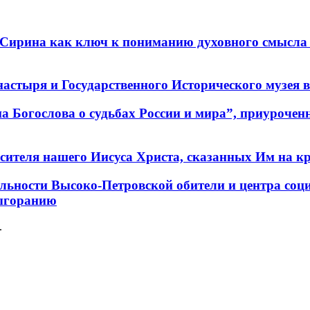
 Сирина как ключ к пониманию духовного смысла 
стыря и Государственного Исторического музея в 
а Богослова о судьбах России и мира”, приурочен
сителя нашего Иисуса Христа, сказанных Им на кр
тельности Высоко-Петровской обители и центра со
выгоранию
.