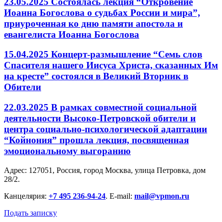
23.05.2025 Состоялась лекция “Откровение
Иоанна Богослова о судьбах России и мира”,
приуроченная ко дню памяти апостола и
евангелиста Иоанна Богослова
15.04.2025 Концерт-размышление “Семь слов
Спасителя нашего Иисуса Христа, сказанных Им
на кресте” состоялся в Великий Вторник в
Обители
22.03.2025 В рамках совместной социальной
деятельности Высоко-Петровской обители и
центра социально-психологической адаптации
“Койнония” прошла лекция, посвященная
эмоциональному выгоранию
Адрес: 127051, Россия, город Москва, улица Петровка, дом
28/2.
Канцелярия:
+7 495 236-94-24
. E-mail:
mail@vpmon.ru
Подать записку