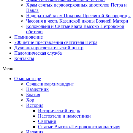
Храм святых первоверховных апостолов Петра и
Павла
Надвратный храм Покрова Пресвятой Богородицы
Часовня в честь Казанской иконы Божией Матери
Колокольня и Святые врата Высоко-Петровской
обители
Поминовение
700-летие преставления святителя Петра
Духовно-просветительский центр
Паломническая служба
Контакты
Menu
О монастыре
Священноархимандрит
Наместник
Братия
Хор
История
Исторический очерк
Настоятели и наместники
Святыни
Святые Высоко-Петровского монастыря
Издания