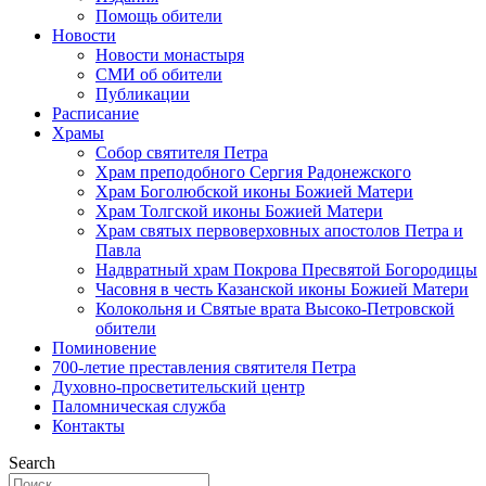
Помощь обители
Новости
Новости монастыря
СМИ об обители
Публикации
Расписание
Храмы
Собор святителя Петра
Храм преподобного Сергия Радонежского
Храм Боголюбской иконы Божией Матери
Храм Толгской иконы Божией Матери
Храм святых первоверховных апостолов Петра и
Павла
Надвратный храм Покрова Пресвятой Богородицы
Часовня в честь Казанской иконы Божией Матери
Колокольня и Святые врата Высоко-Петровской
обители
Поминовение
700-летие преставления святителя Петра
Духовно-просветительский центр
Паломническая служба
Контакты
Search