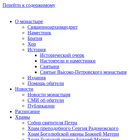
Перейти к содержимому
О монастыре
Священноархимандрит
Наместник
Братия
Хор
История
Исторический очерк
Настоятели и наместники
Святыни
Святые Высоко-Петровского монастыря
Издания
Помощь обители
Новости
Новости монастыря
СМИ об обители
Публикации
Расписание
Храмы
Собор святителя Петра
Храм преподобного Сергия Радонежского
Храм Боголюбской иконы Божией Матери
Храм Толгской иконы Божией Матери