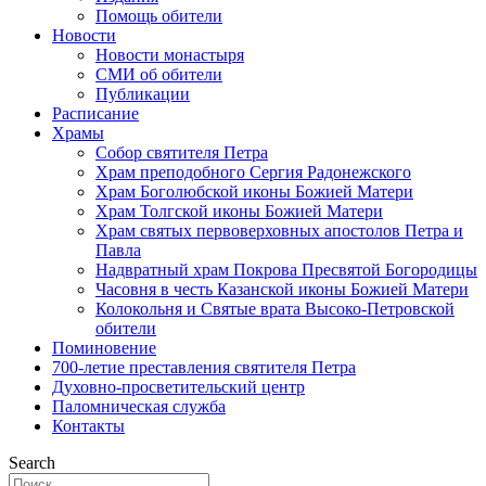
Помощь обители
Новости
Новости монастыря
СМИ об обители
Публикации
Расписание
Храмы
Собор святителя Петра
Храм преподобного Сергия Радонежского
Храм Боголюбской иконы Божией Матери
Храм Толгской иконы Божией Матери
Храм святых первоверховных апостолов Петра и
Павла
Надвратный храм Покрова Пресвятой Богородицы
Часовня в честь Казанской иконы Божией Матери
Колокольня и Святые врата Высоко-Петровской
обители
Поминовение
700-летие преставления святителя Петра
Духовно-просветительский центр
Паломническая служба
Контакты
Search