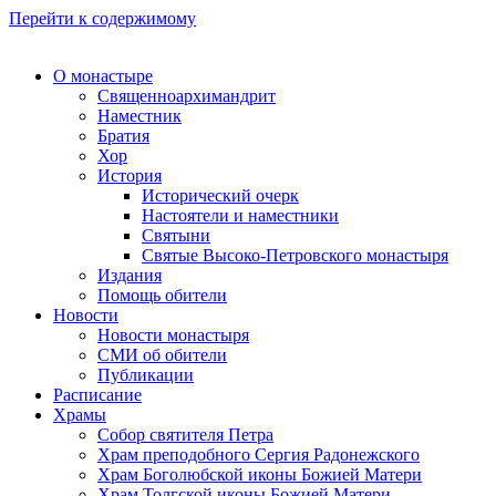
Перейти к содержимому
О монастыре
Священноархимандрит
Наместник
Братия
Хор
История
Исторический очерк
Настоятели и наместники
Святыни
Святые Высоко-Петровского монастыря
Издания
Помощь обители
Новости
Новости монастыря
СМИ об обители
Публикации
Расписание
Храмы
Собор святителя Петра
Храм преподобного Сергия Радонежского
Храм Боголюбской иконы Божией Матери
Храм Толгской иконы Божией Матери