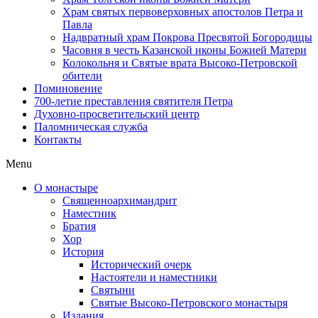
Храм святых первоверховных апостолов Петра и
Павла
Надвратный храм Покрова Пресвятой Богородицы
Часовня в честь Казанской иконы Божией Матери
Колокольня и Святые врата Высоко-Петровской
обители
Поминовение
700-летие преставления святителя Петра
Духовно-просветительский центр
Паломническая служба
Контакты
Menu
О монастыре
Священноархимандрит
Наместник
Братия
Хор
История
Исторический очерк
Настоятели и наместники
Святыни
Святые Высоко-Петровского монастыря
Издания