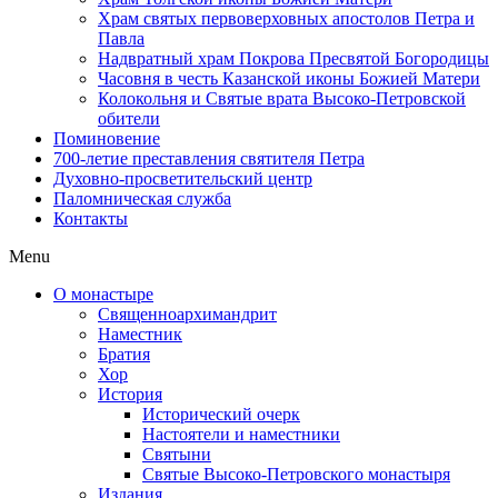
Храм святых первоверховных апостолов Петра и
Павла
Надвратный храм Покрова Пресвятой Богородицы
Часовня в честь Казанской иконы Божией Матери
Колокольня и Святые врата Высоко-Петровской
обители
Поминовение
700-летие преставления святителя Петра
Духовно-просветительский центр
Паломническая служба
Контакты
Menu
О монастыре
Священноархимандрит
Наместник
Братия
Хор
История
Исторический очерк
Настоятели и наместники
Святыни
Святые Высоко-Петровского монастыря
Издания