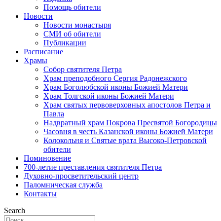
Помощь обители
Новости
Новости монастыря
СМИ об обители
Публикации
Расписание
Храмы
Собор святителя Петра
Храм преподобного Сергия Радонежского
Храм Боголюбской иконы Божией Матери
Храм Толгской иконы Божией Матери
Храм святых первоверховных апостолов Петра и
Павла
Надвратный храм Покрова Пресвятой Богородицы
Часовня в честь Казанской иконы Божией Матери
Колокольня и Святые врата Высоко-Петровской
обители
Поминовение
700-летие преставления святителя Петра
Духовно-просветительский центр
Паломническая служба
Контакты
Search