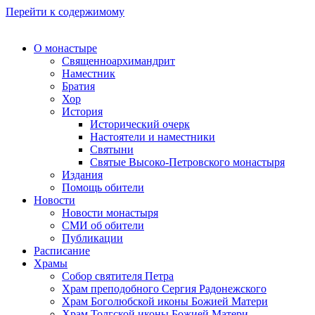
Перейти к содержимому
О монастыре
Священноархимандрит
Наместник
Братия
Хор
История
Исторический очерк
Настоятели и наместники
Святыни
Святые Высоко-Петровского монастыря
Издания
Помощь обители
Новости
Новости монастыря
СМИ об обители
Публикации
Расписание
Храмы
Собор святителя Петра
Храм преподобного Сергия Радонежского
Храм Боголюбской иконы Божией Матери
Храм Толгской иконы Божией Матери