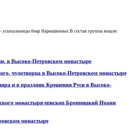
а – усыпальницы бояр Нарышкиных В состав группы вошли
ии, в Высоко-Петровском монастыре
кого, чудотворца в Высоко-Петровском монастыре
мира и в праздник Крещения Руси в Высоко-
овского монастыря епископ Бронницкий Иоанн
тровском монастыре