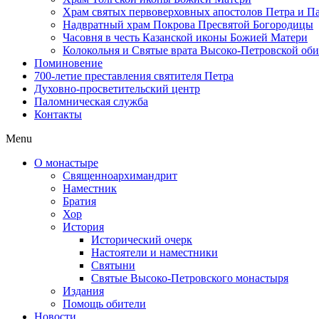
Храм святых первоверховных апостолов Петра и П
Надвратный храм Покрова Пресвятой Богородицы
Часовня в честь Казанской иконы Божией Матери
Колокольня и Святые врата Высоко-Петровской об
Поминовение
700-летие преставления святителя Петра
Духовно-просветительский центр
Паломническая служба
Контакты
Menu
О монастыре
Священноархимандрит
Наместник
Братия
Хор
История
Исторический очерк
Настоятели и наместники
Святыни
Святые Высоко-Петровского монастыря
Издания
Помощь обители
Новости