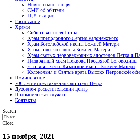
Новости монастыря
СМИ об обители
Публикации
Расписание
Храмы
Собор святителя Петра
Храм преподобного Сергия Радонежского
Храм Боголюбской иконы Божией Матери
Храм Толгской иконы Божией Матери
Храм святых первоверховных апостолов Петра и П
Надвратный храм Покрова Пресвятой Богородицы
Часовня в честь Казанской иконы Божией Матери
Колокольня и Святые врата Высоко-Петровской об
Поминовение
700-летие преставления святителя Петра
Духовно-просветительский центр
Паломническая служба
Контакты
Search
Close
15 ноября, 2021