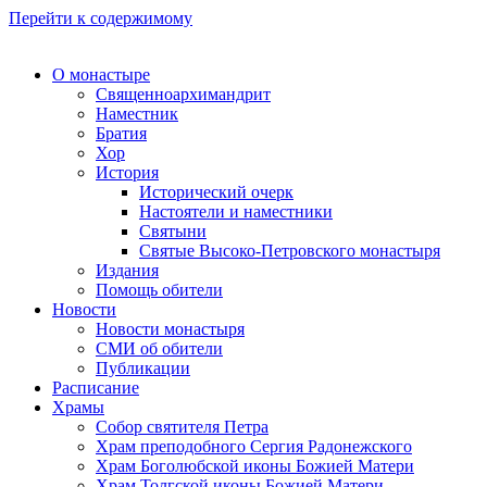
Перейти к содержимому
О монастыре
Священноархимандрит
Наместник
Братия
Хор
История
Исторический очерк
Настоятели и наместники
Святыни
Святые Высоко-Петровского монастыря
Издания
Помощь обители
Новости
Новости монастыря
СМИ об обители
Публикации
Расписание
Храмы
Собор святителя Петра
Храм преподобного Сергия Радонежского
Храм Боголюбской иконы Божией Матери
Храм Толгской иконы Божией Матери