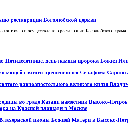
ению реставрации Боголюбской церкви
 по контролю и осуществлению реставрации Боголюбского храм
 по Пятидесятнице, день памяти пророка Божия Ил
ения мощей святого преподобного Серафима Саровс
 святого равноапостольного великого князя Влади
ородицы во граде Казани наместник Высоко-Петр
бора на Красной площади в Москве
и Влахернской иконы Божией Матери в Высоко-Пе