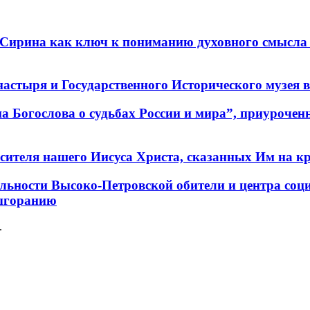
 Сирина как ключ к пониманию духовного смысла 
стыря и Государственного Исторического музея в 
а Богослова о судьбах России и мира”, приурочен
сителя нашего Иисуса Христа, сказанных Им на кр
тельности Высоко-Петровской обители и центра со
выгоранию
.