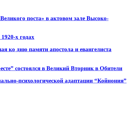
Великого поста» в актовом зале Высоко-
1920-х годах
ная ко дню памяти апостола и евангелиста
есте” состоялся в Великий Вторник в Обители
циально-психологической адаптации “Койнония”