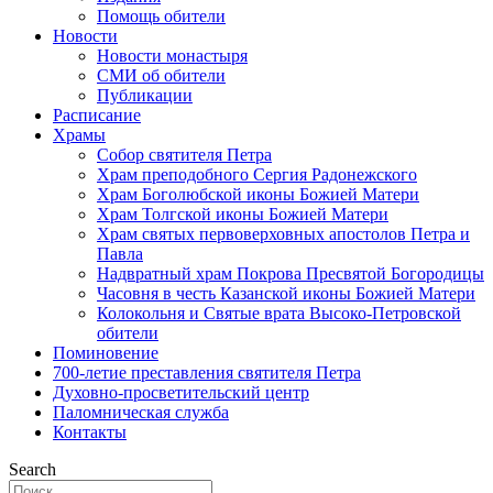
Помощь обители
Новости
Новости монастыря
СМИ об обители
Публикации
Расписание
Храмы
Собор святителя Петра
Храм преподобного Сергия Радонежского
Храм Боголюбской иконы Божией Матери
Храм Толгской иконы Божией Матери
Храм святых первоверховных апостолов Петра и
Павла
Надвратный храм Покрова Пресвятой Богородицы
Часовня в честь Казанской иконы Божией Матери
Колокольня и Святые врата Высоко-Петровской
обители
Поминовение
700-летие преставления святителя Петра
Духовно-просветительский центр
Паломническая служба
Контакты
Search