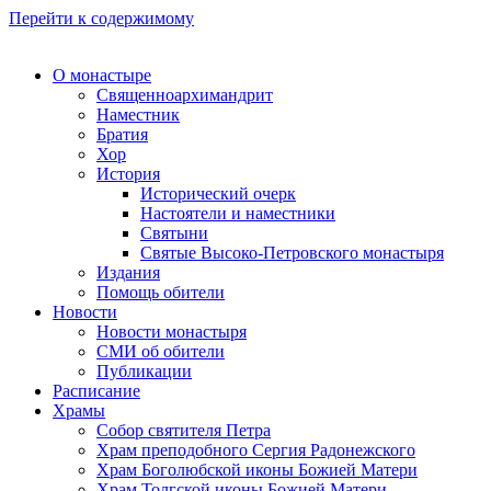
Перейти к содержимому
О монастыре
Священноархимандрит
Наместник
Братия
Хор
История
Исторический очерк
Настоятели и наместники
Святыни
Святые Высоко-Петровского монастыря
Издания
Помощь обители
Новости
Новости монастыря
СМИ об обители
Публикации
Расписание
Храмы
Собор святителя Петра
Храм преподобного Сергия Радонежского
Храм Боголюбской иконы Божией Матери
Храм Толгской иконы Божией Матери