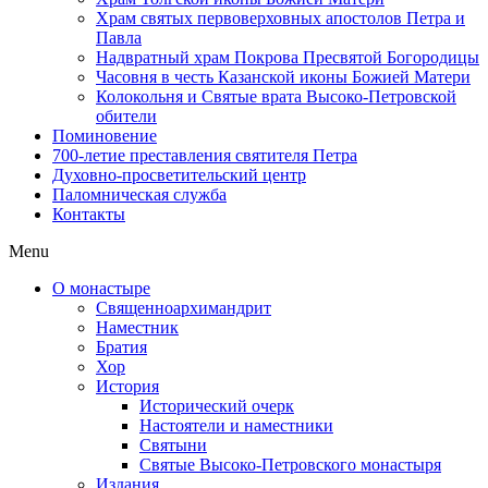
Храм святых первоверховных апостолов Петра и
Павла
Надвратный храм Покрова Пресвятой Богородицы
Часовня в честь Казанской иконы Божией Матери
Колокольня и Святые врата Высоко-Петровской
обители
Поминовение
700-летие преставления святителя Петра
Духовно-просветительский центр
Паломническая служба
Контакты
Menu
О монастыре
Священноархимандрит
Наместник
Братия
Хор
История
Исторический очерк
Настоятели и наместники
Святыни
Святые Высоко-Петровского монастыря
Издания