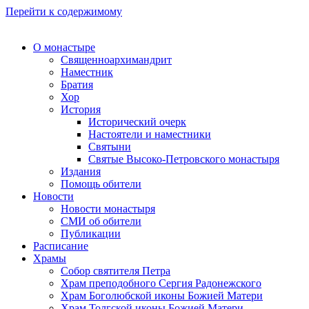
Перейти к содержимому
О монастыре
Священноархимандрит
Наместник
Братия
Хор
История
Исторический очерк
Настоятели и наместники
Святыни
Святые Высоко-Петровского монастыря
Издания
Помощь обители
Новости
Новости монастыря
СМИ об обители
Публикации
Расписание
Храмы
Собор святителя Петра
Храм преподобного Сергия Радонежского
Храм Боголюбской иконы Божией Матери
Храм Толгской иконы Божией Матери