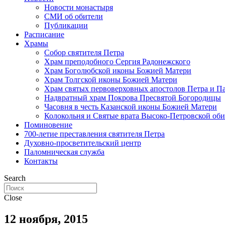
Новости монастыря
СМИ об обители
Публикации
Расписание
Храмы
Собор святителя Петра
Храм преподобного Сергия Радонежского
Храм Боголюбской иконы Божией Матери
Храм Толгской иконы Божией Матери
Храм святых первоверховных апостолов Петра и П
Надвратный храм Покрова Пресвятой Богородицы
Часовня в честь Казанской иконы Божией Матери
Колокольня и Святые врата Высоко-Петровской об
Поминовение
700-летие преставления святителя Петра
Духовно-просветительский центр
Паломническая служба
Контакты
Search
Close
12 ноября, 2015