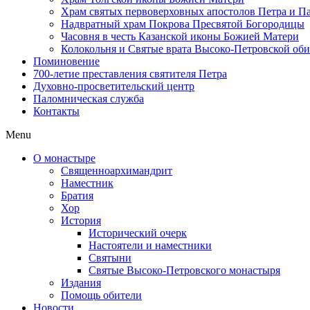
Храм святых первоверховных апостолов Петра и П
Надвратный храм Покрова Пресвятой Богородицы
Часовня в честь Казанской иконы Божией Матери
Колокольня и Святые врата Высоко-Петровской об
Поминовение
700-летие преставления святителя Петра
Духовно-просветительский центр
Паломническая служба
Контакты
Menu
О монастыре
Священноархимандрит
Наместник
Братия
Хор
История
Исторический очерк
Настоятели и наместники
Святыни
Святые Высоко-Петровского монастыря
Издания
Помощь обители
Новости