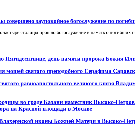
 совершено заупокойное богослужение по погибш
онастыре столицы прошло богослужение в память о погибших п
 по Пятидесятнице, день памяти пророка Божия Ил
ения мощей святого преподобного Серафима Саровс
 святого равноапостольного великого князя Влади
ородицы во граде Казани наместник Высоко-Петр
бора на Красной площади в Москве
и Влахернской иконы Божией Матери в Высоко-Пе