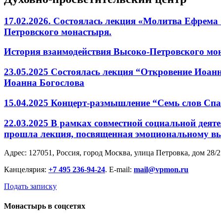
17.02.2026. Состоялась лекция «Молитва Ефрема
Петровского монастыря.
История взаимодействия Высоко-Петровского мона
23.05.2025 Состоялась лекция “Откровение Иоанн
Иоанна Богослова
15.04.2025 Концерт-размышление “Семь слов Спа
22.03.2025 В рамках совместной социальной дея
прошла лекция, посвященная эмоциональному 
Адрес: 127051, Россия, город Москва, улица Петровка, дом 28/2
Канцелярия:
+7 495 236-94-24
. E-mail:
mail@vpmon.ru
Подать записку
Монастырь в соцсетях