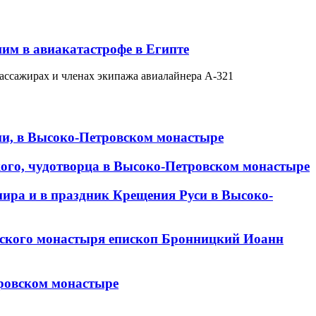
им в авиакатастрофе в Египте
ассажирах и членах экипажа авиалайнера А-321
ии, в Высоко-Петровском монастыре
кого, чудотворца в Высоко-Петровском монастыре
мира и в праздник Крещения Руси в Высоко-
овского монастыря епископ Бронницкий Иоанн
тровском монастыре