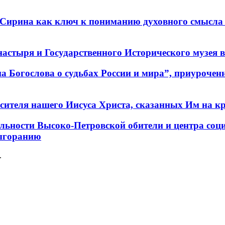
 Сирина как ключ к пониманию духовного смысла 
стыря и Государственного Исторического музея в 
а Богослова о судьбах России и мира”, приурочен
сителя нашего Иисуса Христа, сказанных Им на кр
тельности Высоко-Петровской обители и центра со
выгоранию
.