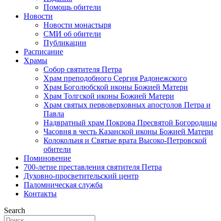
Помощь обители
Новости
Новости монастыря
СМИ об обители
Публикации
Расписание
Храмы
Собор святителя Петра
Храм преподобного Сергия Радонежского
Храм Боголюбской иконы Божией Матери
Храм Толгской иконы Божией Матери
Храм святых первоверховных апостолов Петра и
Павла
Надвратный храм Покрова Пресвятой Богородицы
Часовня в честь Казанской иконы Божией Матери
Колокольня и Святые врата Высоко-Петровской
обители
Поминовение
700-летие преставления святителя Петра
Духовно-просветительский центр
Паломническая служба
Контакты
Search