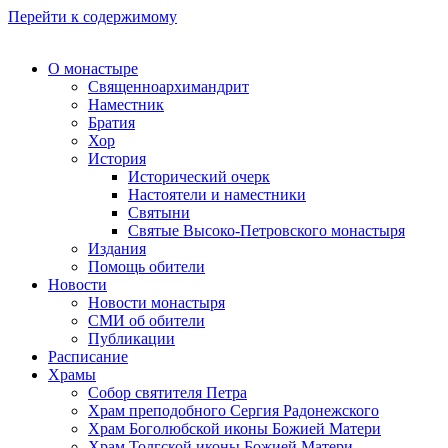
Перейти к содержимому
О монастыре
Священноархимандрит
Наместник
Братия
Хор
История
Исторический очерк
Настоятели и наместники
Святыни
Святые Высоко-Петровского монастыря
Издания
Помощь обители
Новости
Новости монастыря
СМИ об обители
Публикации
Расписание
Храмы
Собор святителя Петра
Храм преподобного Сергия Радонежского
Храм Боголюбской иконы Божией Матери
Храм Толгской иконы Божией Матери