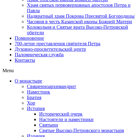
Храм святых первоверховных апостолов Петра и
Павла
Надвратный храм Покрова Пресвятой Богородицы
Часовня в честь Казанской иконы Божией Матери
Колокольня и Святые врата Высоко-Петровской
обители
Поминовение
700-летие преставления святителя Петра
Духовно-просветительский центр
Паломническая служба
Контакты
Menu
О монастыре
Священноархимандрит
Наместник
Братия
Хор
История
Исторический очерк
Настоятели и наместники
Святыни
Святые Высоко-Петровского монастыря
Издания