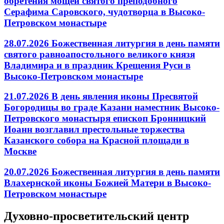
обретения мощей святого преподобного
Серафима Саровского, чудотворца в Высоко-
Петровском монастыре
28.07.2026 Божественная литургия в день памяти
святого равноапостольного великого князя
Владимира и в праздник Крещения Руси в
Высоко-Петровском монастыре
21.07.2026 В день явления иконы Пресвятой
Богородицы во граде Казани наместник Высоко-
Петровского монастыря епископ Бронницкий
Иоанн возглавил престольные торжества
Казанского собора на Красной площади в
Москве
20.07.2026 Божественная литургия в день памяти
Влахернской иконы Божией Матери в Высоко-
Петровском монастыре
Духовно-просветительский центр