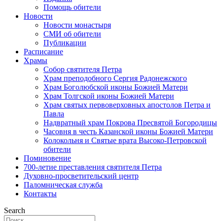
Помощь обители
Новости
Новости монастыря
СМИ об обители
Публикации
Расписание
Храмы
Собор святителя Петра
Храм преподобного Сергия Радонежского
Храм Боголюбской иконы Божией Матери
Храм Толгской иконы Божией Матери
Храм святых первоверховных апостолов Петра и
Павла
Надвратный храм Покрова Пресвятой Богородицы
Часовня в честь Казанской иконы Божией Матери
Колокольня и Святые врата Высоко-Петровской
обители
Поминовение
700-летие преставления святителя Петра
Духовно-просветительский центр
Паломническая служба
Контакты
Search