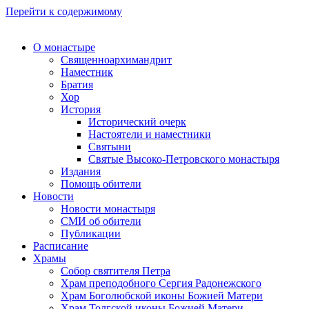
Перейти к содержимому
О монастыре
Священноархимандрит
Наместник
Братия
Хор
История
Исторический очерк
Настоятели и наместники
Святыни
Святые Высоко-Петровского монастыря
Издания
Помощь обители
Новости
Новости монастыря
СМИ об обители
Публикации
Расписание
Храмы
Собор святителя Петра
Храм преподобного Сергия Радонежского
Храм Боголюбской иконы Божией Матери
Храм Толгской иконы Божией Матери