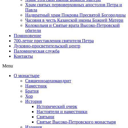
Храм святых первоверховных апостолов Петра и
Павла
Надвратный храм Покрова Пресвятой Богородицы
Часовня в честь Казанской иконы Божией Матери
Колокольня и Святые врата Высоко-Петровской
обители
Поминовение
700-летие преставления святителя Петра
Духовно-просветительский центр
Паломническая служба
Контакты
Menu
О монастыре
Священноархимандрит
Наместник
Братия
Хор
История
Исторический очерк
Настоятели и наместники
Святыни
Святые Высоко-Петровского монастыря
Издания