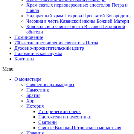
Храм святых первоверховных апостолов Петра и
Павла
Надвратный храм Покрова Пресвятой Богородицы
Часовня в честь Казанской иконы Божией Матери
Колокольня и Святые врата Высоко-Петровской
обители
Поминовение
700-летие преставления святителя Петра
Духовно-просветительский центр
Паломническая служба
Контакты
Menu
О монастыре
Священноархимандрит
Наместник
Братия
Хор
История
Исторический очерк
Настоятели и наместники
Святыни
Святые Высоко-Петровского монастыря
Издания