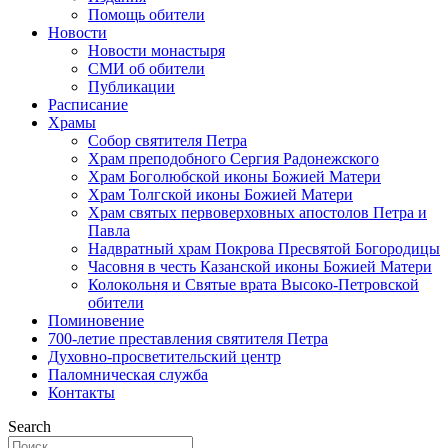
Помощь обители
Новости
Новости монастыря
СМИ об обители
Публикации
Расписание
Храмы
Собор святителя Петра
Храм преподобного Сергия Радонежского
Храм Боголюбской иконы Божией Матери
Храм Толгской иконы Божией Матери
Храм святых первоверховных апостолов Петра и
Павла
Надвратный храм Покрова Пресвятой Богородицы
Часовня в честь Казанской иконы Божией Матери
Колокольня и Святые врата Высоко-Петровской
обители
Поминовение
700-летие преставления святителя Петра
Духовно-просветительский центр
Паломническая служба
Контакты
Search