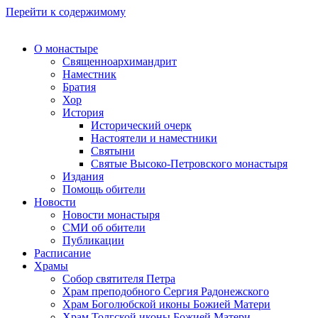
Перейти к содержимому
О монастыре
Священноархимандрит
Наместник
Братия
Хор
История
Исторический очерк
Настоятели и наместники
Святыни
Святые Высоко-Петровского монастыря
Издания
Помощь обители
Новости
Новости монастыря
СМИ об обители
Публикации
Расписание
Храмы
Собор святителя Петра
Храм преподобного Сергия Радонежского
Храм Боголюбской иконы Божией Матери
Храм Толгской иконы Божией Матери