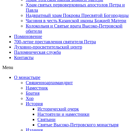
Храм святых первоверховных апостолов Петра и
Павла
Надвратный храм Покрова Пресвятой Богородицы
Часовня в честь Казанской иконы Божией Матери
Колокольня и Святые врата Высоко-Петровской
обители
Поминовение
700-летие преставления святителя Петра
Духовно-просветительский центр
Паломническая служба
Контакты
Menu
О монастыре
Священноархимандрит
Наместник
Братия
Хор
История
Исторический очерк
Настоятели и наместники
Святыни
Святые Высоко-Петровского монастыря
Издания