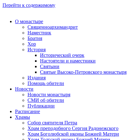
Перейти к содержимому
О монастыре
Священноархимандрит
Наместник
Братия
Хор
История
Исторический очерк
Настоятели и наместники
Святыни
Святые Высоко-Петровского монастыря
Издания
Помощь обители
Новости
Новости монастыря
СМИ об обители
Публикации
Расписание
Храмы
Собор святителя Петра
Храм преподобного Сергия Радонежского
Храм Боголюбской иконы Божией Матери
Храм Толгской иконы Божией Матери