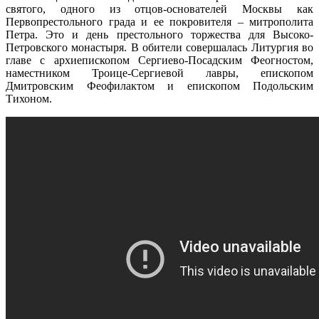
святого, одного из отцов-основателей Москвы как
Первопрестольного града и ее покровителя – митрополита
Петра.
Это и день престольного торжества для Высоко-
Петровского монастыря. В обители совершалась Литургия во
главе с архиепископом Сергиево-Посадским Феогностом,
наместником Троице-Сергиевой лавры, епископом
Дмитровским Феофилактом и епископом Подольским
Тихоном.