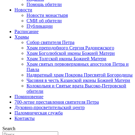
Помощь обители
Новости
Новости монастыря
СМИ об обители
Публикации
Расписание
Храмы
Собор святителя Петра
Храм преподобного Сергия Радонежского
Храм Боголюбской иконы Божией Матери
Храм Толгской иконы Божией Матери
Храм святых первоверховных апостолов Петра и
Павла
Надвратный храм Покрова Пресвятой Богородицы
Часовня в честь Казанской иконы Божией Матери
Колокольня и Святые врата Высоко-Петровской
обители
Поминовение
700-летие преставления святителя Петра
Духовно-просветительский центр
Паломническая служба
Контакты
Search