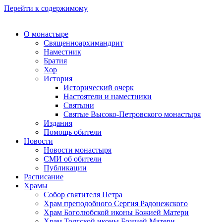
Перейти к содержимому
О монастыре
Священноархимандрит
Наместник
Братия
Хор
История
Исторический очерк
Настоятели и наместники
Святыни
Святые Высоко-Петровского монастыря
Издания
Помощь обители
Новости
Новости монастыря
СМИ об обители
Публикации
Расписание
Храмы
Собор святителя Петра
Храм преподобного Сергия Радонежского
Храм Боголюбской иконы Божией Матери
Храм Толгской иконы Божией Матери