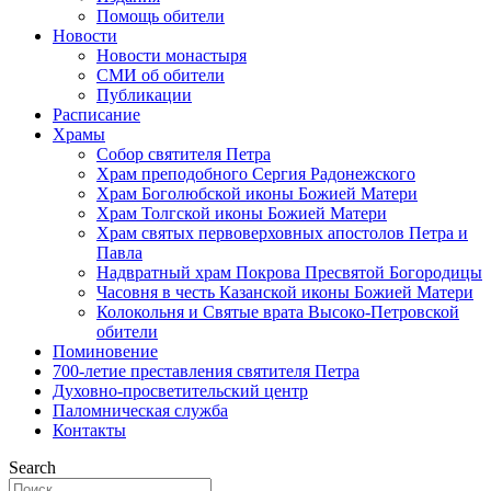
Помощь обители
Новости
Новости монастыря
СМИ об обители
Публикации
Расписание
Храмы
Собор святителя Петра
Храм преподобного Сергия Радонежского
Храм Боголюбской иконы Божией Матери
Храм Толгской иконы Божией Матери
Храм святых первоверховных апостолов Петра и
Павла
Надвратный храм Покрова Пресвятой Богородицы
Часовня в честь Казанской иконы Божией Матери
Колокольня и Святые врата Высоко-Петровской
обители
Поминовение
700-летие преставления святителя Петра
Духовно-просветительский центр
Паломническая служба
Контакты
Search