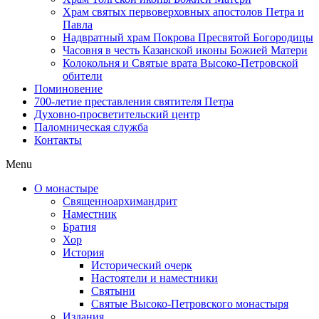
Храм святых первоверховных апостолов Петра и
Павла
Надвратный храм Покрова Пресвятой Богородицы
Часовня в честь Казанской иконы Божией Матери
Колокольня и Святые врата Высоко-Петровской
обители
Поминовение
700-летие преставления святителя Петра
Духовно-просветительский центр
Паломническая служба
Контакты
Menu
О монастыре
Священноархимандрит
Наместник
Братия
Хор
История
Исторический очерк
Настоятели и наместники
Святыни
Святые Высоко-Петровского монастыря
Издания