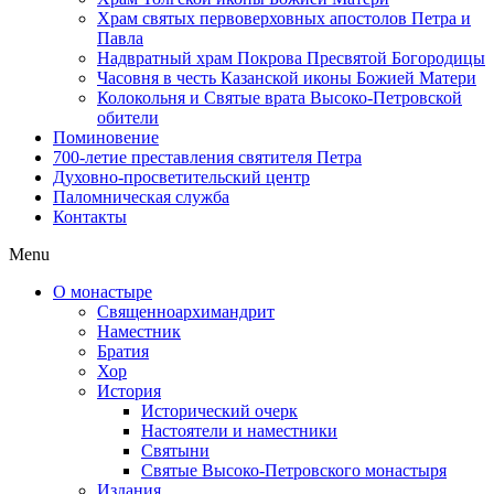
Храм святых первоверховных апостолов Петра и
Павла
Надвратный храм Покрова Пресвятой Богородицы
Часовня в честь Казанской иконы Божией Матери
Колокольня и Святые врата Высоко-Петровской
обители
Поминовение
700-летие преставления святителя Петра
Духовно-просветительский центр
Паломническая служба
Контакты
Menu
О монастыре
Священноархимандрит
Наместник
Братия
Хор
История
Исторический очерк
Настоятели и наместники
Святыни
Святые Высоко-Петровского монастыря
Издания