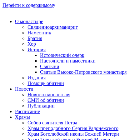
Перейти к содержимому
О монастыре
Священноархимандрит
Наместник
Братия
Хор
История
Исторический очерк
Настоятели и наместники
Святыни
Святые Высоко-Петровского монастыря
Издания
Помощь обители
Новости
Новости монастыря
СМИ об обители
Публикации
Расписание
Храмы
Собор святителя Петра
Храм преподобного Сергия Радонежского
Храм Боголюбской иконы Божией Матери
Храм Толгской иконы Божией Матери