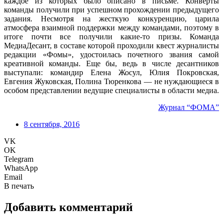
каждое из которых было описано в письме. Конверты
команды получили при успешном прохождении предыдущего
задания. Несмотря на жесткую конкуренцию, царила
атмосфера взаимной поддержки между командами, поэтому в
итоге почти все получили какие-то призы. Команда
МедиаДесант, в составе которой проходили квест журналисты
редакции «Фомы», удостоилась почетного звания самой
креативной команды. Еще бы, ведь в числе десантников
выступали: командир Елена Жосул, Юлия Покровская,
Евгения Жуковская, Полина Тюренкова — не нуждающиеся в
особом представлении ведущие специалисты в области медиа.
Журнал “ФОМА”
8 сентября, 2016
VK
OK
Telegram
WhatsApp
Email
В печать
Добавить комментарий