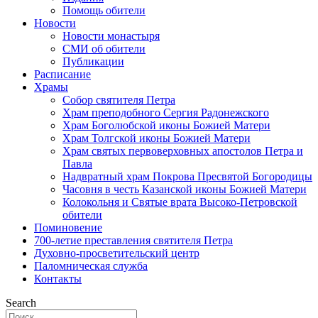
Помощь обители
Новости
Новости монастыря
СМИ об обители
Публикации
Расписание
Храмы
Собор святителя Петра
Храм преподобного Сергия Радонежского
Храм Боголюбской иконы Божией Матери
Храм Толгской иконы Божией Матери
Храм святых первоверховных апостолов Петра и
Павла
Надвратный храм Покрова Пресвятой Богородицы
Часовня в честь Казанской иконы Божией Матери
Колокольня и Святые врата Высоко-Петровской
обители
Поминовение
700-летие преставления святителя Петра
Духовно-просветительский центр
Паломническая служба
Контакты
Search