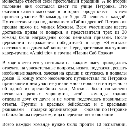
монастырь отметил свой престольный праздник.
А во второй
половине дня состоялся квест по улице Петровка. Это
оказался самый массовый в истории города квест – в нем
приняло участие 30 команд, от 5 до 20 человек в каждой.
Путешествие-игра под названием «Тайны древней Петровки»
прошла прямо на улицах Москвы. Всем участникам квеста
достались призы и подарки, а представители трех из 30
команд были награждены особо ценными призами. После
церемонии награждения победителей в саду «Эрмитаж»
состоялся праздничный концерт. Перед зрителями выступили
кавер-группа «Amici trio» и группа «Парни Саб Ложки».
В ходе квеста его участникам на каждом шагу приходилось
отвечать на увлекательные вопросы, искать подсказки, решать
необычные задачки, залезая на крыши и спускаясь в подвалы
домов. К концу этого необычного путешествия по Петровке
принявшие в нем участие узнали много нового и интересного
об одной из древнейших улиц Москвы. Было составлено
несколько разных маршрутов, чтобы команды ходили
отдельно друг от друга и не могли подслушать правильные
ответы. Группы в красных бейсболках и с красными
рюкзаками — подарки организаторов — сновали по Петровке
и ближайшим переулком, ища очередное место локации.
Всего каждой команде нужно было пройти 10 испытаний,