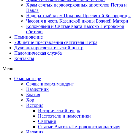
Храм святых первоверховных апостолов Петра и
Павла
Надвратный храм Покрова Пресвятой Богородицы
Часовня в честь Казанской иконы Божией Матери
Колокольня и Святые врата Высоко-Петровской
обители
Поминовение
700-летие преставления святителя Петра
Духовно-просветительский центр
Паломническая служба
Контакты
Menu
О монастыре
Священноархимандрит
Наместник
Братия
Хор
История
Исторический очерк
Настоятели и наместники
Святыни
Святые Высоко-Петровского монастыря
Издания