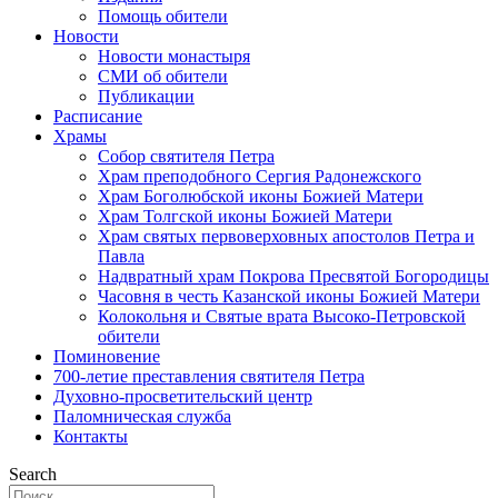
Помощь обители
Новости
Новости монастыря
СМИ об обители
Публикации
Расписание
Храмы
Собор святителя Петра
Храм преподобного Сергия Радонежского
Храм Боголюбской иконы Божией Матери
Храм Толгской иконы Божией Матери
Храм святых первоверховных апостолов Петра и
Павла
Надвратный храм Покрова Пресвятой Богородицы
Часовня в честь Казанской иконы Божией Матери
Колокольня и Святые врата Высоко-Петровской
обители
Поминовение
700-летие преставления святителя Петра
Духовно-просветительский центр
Паломническая служба
Контакты
Search