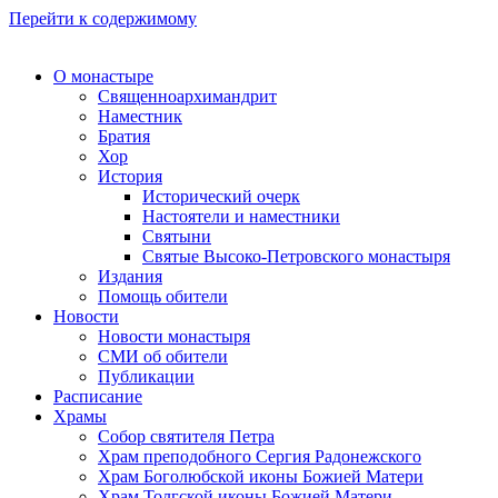
Перейти к содержимому
О монастыре
Священноархимандрит
Наместник
Братия
Хор
История
Исторический очерк
Настоятели и наместники
Святыни
Святые Высоко-Петровского монастыря
Издания
Помощь обители
Новости
Новости монастыря
СМИ об обители
Публикации
Расписание
Храмы
Собор святителя Петра
Храм преподобного Сергия Радонежского
Храм Боголюбской иконы Божией Матери
Храм Толгской иконы Божией Матери