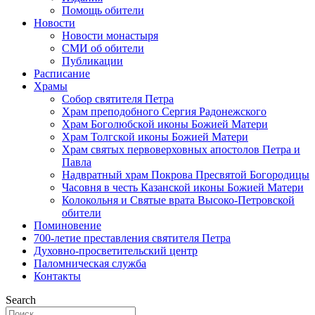
Помощь обители
Новости
Новости монастыря
СМИ об обители
Публикации
Расписание
Храмы
Собор святителя Петра
Храм преподобного Сергия Радонежского
Храм Боголюбской иконы Божией Матери
Храм Толгской иконы Божией Матери
Храм святых первоверховных апостолов Петра и
Павла
Надвратный храм Покрова Пресвятой Богородицы
Часовня в честь Казанской иконы Божией Матери
Колокольня и Святые врата Высоко-Петровской
обители
Поминовение
700-летие преставления святителя Петра
Духовно-просветительский центр
Паломническая служба
Контакты
Search