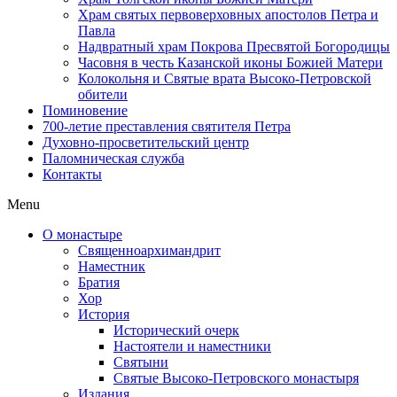
Храм святых первоверховных апостолов Петра и
Павла
Надвратный храм Покрова Пресвятой Богородицы
Часовня в честь Казанской иконы Божией Матери
Колокольня и Святые врата Высоко-Петровской
обители
Поминовение
700-летие преставления святителя Петра
Духовно-просветительский центр
Паломническая служба
Контакты
Menu
О монастыре
Священноархимандрит
Наместник
Братия
Хор
История
Исторический очерк
Настоятели и наместники
Святыни
Святые Высоко-Петровского монастыря
Издания