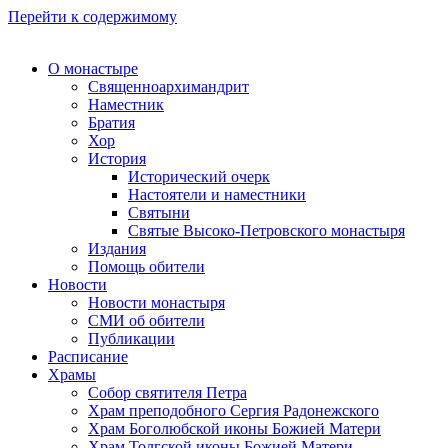
Перейти к содержимому
О монастыре
Священноархимандрит
Наместник
Братия
Хор
История
Исторический очерк
Настоятели и наместники
Святыни
Святые Высоко-Петровского монастыря
Издания
Помощь обители
Новости
Новости монастыря
СМИ об обители
Публикации
Расписание
Храмы
Собор святителя Петра
Храм преподобного Сергия Радонежского
Храм Боголюбской иконы Божией Матери
Храм Толгской иконы Божией Матери