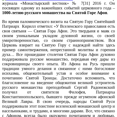
журнала «Монастырский вестник» № 7[31] 2016 г. Он
посвящен одному из важнейших событий церковного года –
1000-летию русского монашества на Святой Горе Афон
.
Во время паломнического визита на Святую Гору Святейший
Патриарх Кирилл отметил: «У Вселенского православия есть
своя святыня — Святая Гора Афон.
Это твердыня и маяк со
своим уникальным укладом духовной жизни, со своей
умиротворенностью, со своим странноприимством. Вся
Церковь взирает на Святую Гору с надеждой найти здесь
пример самоотвержения, непрестанной молитвы и горения
духа… Все прошедшие столетия Святая Гора Афон духовно
поддерживала русское монашество, передавая ему дары из
сокровищницы своего опыта. Из Афона на Русь пришли
традиции умного делания и связанное с ними богословие
исихазма, общежительный устав и особое внимание к
почитанию Святой Троицы. Достаточно вспомнить, что
благословение на введение общежития великий устроитель
русского монашества преподобный Сергий Радонежский
получил от святителя Филофея, Патриарха
Константинопольского, бывшего прежде игуменом афонской
Великой Лавры. В свою очередь, народы Святой Руси
поддерживали этот поистине вселенский монашеский центр и
насельниками, и трудами, и многими дарами. Все, что связано
с Афоном, всегда было окружено почитанием и любовью.