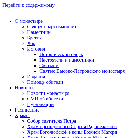
Перейти к содержимому
О монастыре
Священноархимандрит
Наместник
Братия
Хор
История
Исторический очерк
Настоятели и наместники
Святыни
Святые Высоко-Петровского монастыря
Издания
Помощь обители
Новости
Новости монастыря
СМИ об обители
Публикации
Расписание
Храмы
Собор святителя Петра
Храм преподобного Сергия Радонежского
Храм Боголюбской иконы Божией Матери
Храм Толгской иконы Божией Матери