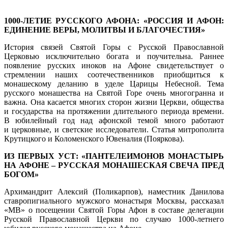
1000-ЛЕТИЕ РУССКОГО АФОНА: «РОССИЯ И АФОН:
ЕДИНЕНИЕ ВЕРЫ, МОЛИТВЫ И БЛАГОЧЕСТИЯ»
История связей Святой Горы с Русской Православной
Церковью исключительно богата и поучительна. Раннее
появление русских иноков на Афоне свидетельствует о
стремлении наших соотечественников приобщиться к
монашескому деланию в уделе Царицы Небесной. Тема
русского монашества на Святой Горе очень многогранна и
важна. Она касается многих сторон жизни Церкви, общества
и государства на протяжении длительного периода времени.
В юбилейный год над афонской темой много работают
и церковные, и светские исследователи. Статья митрополита
Крутицкого и Коломенского Ювеналия (Пояркова).
ИЗ ПЕРВЫХ УСТ: «ПАНТЕЛЕИМОНОВ МОНАСТЫРЬ
НА АФОНЕ – РУССКАЯ МОНАШЕСКАЯ СВЕЧА ПРЕД
БОГОМ»
Архимандрит Алексий (Поликарпов), наместник Данилова
ставропигиального мужского монастыря Москвы, рассказал
«МВ» о посещении Святой Горы Афон в составе делегации
Русской Православной Церкви по случаю 1000-летнего