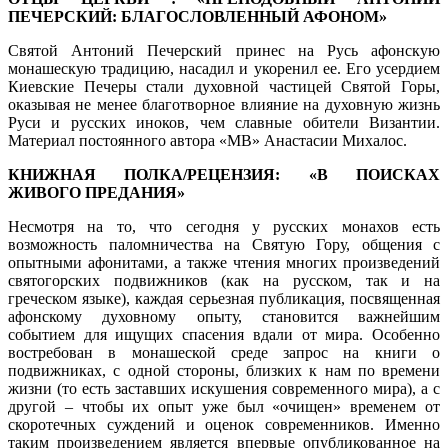
ПЕЧЕРСКИЙ: БЛАГОСЛОВЛЕННЫЙ АФОНОМ»
Святой Антоний Печерский принес на Русь афонскую
монашескую традицию, насадил и укоренил ее. Его усердием
Киевские Печеры стали духовной частицей Святой Горы,
оказывая не менее благотворное влияние на духовную жизнь
Руси и русских иноков, чем славные обители Византии.
Материал постоянного автора «МВ» Анастасии Михалос.
КНИЖНАЯ ПОЛКА/РЕЦЕНЗИЯ: «В ПОИСКАХ
ЖИВОГО ПРЕДАНИЯ»
Несмотря на то, что сегодня у русских монахов есть
возможность паломничества на Святую Гору, общения с
опытными афонитами, а также чтения многих произведений
святогорских подвижников (как на русском, так и на
греческом языке), каждая серьезная публикация, посвященная
афонскому духовному опыту, становится важнейшим
событием для ищущих спасения вдали от мира. Особенно
востребован в монашеской среде запрос на книги о
подвижниках, с одной стороны, близких к нам по времени
жизни (то есть заставших искушения современного мира), а с
другой – чтобы их опыт уже был «очищен» временем от
скоротечных суждений и оценок современников. Именно
таким произведением является впервые опубликованное на