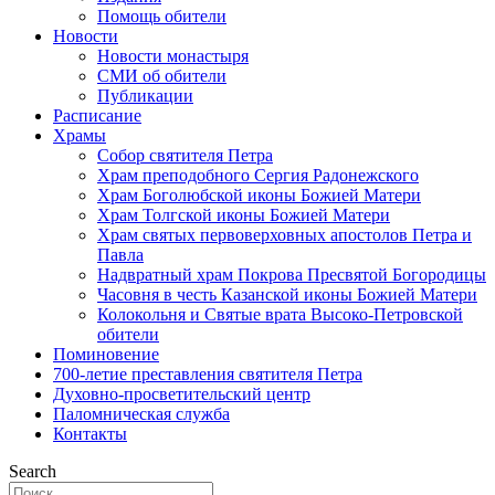
Помощь обители
Новости
Новости монастыря
СМИ об обители
Публикации
Расписание
Храмы
Собор святителя Петра
Храм преподобного Сергия Радонежского
Храм Боголюбской иконы Божией Матери
Храм Толгской иконы Божией Матери
Храм святых первоверховных апостолов Петра и
Павла
Надвратный храм Покрова Пресвятой Богородицы
Часовня в честь Казанской иконы Божией Матери
Колокольня и Святые врата Высоко-Петровской
обители
Поминовение
700-летие преставления святителя Петра
Духовно-просветительский центр
Паломническая служба
Контакты
Search