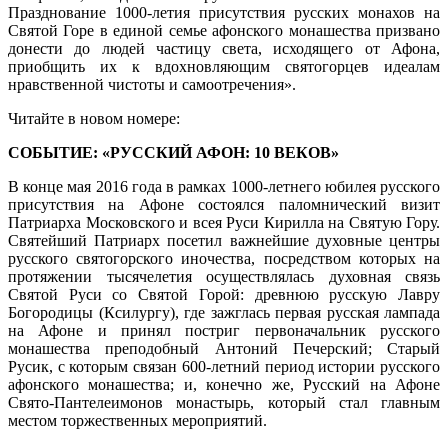
Празднование 1000-летия присутствия русских монахов на
Святой Горе в единой семье афонского монашества призвано
донести до людей частицу света, исходящего от Афона,
приобщить их к вдохновляющим святогорцев идеалам
нравственной чистоты и самоотречения».
Читайте в новом номере:
СОБЫТИЕ: «РУССКИЙ АФОН: 10 ВЕКОВ»
В конце мая 2016 года в рамках 1000-летнего юбилея русского
присутствия на Афоне состоялся паломнический визит
Патриарха Московского и всея Руси Кирилла на Святую Гору.
Святейший Патриарх посетил важнейшие духовные центры
русского святогорского иночества, посредством которых на
протяжении тысячелетия осуществлялась духовная связь
Святой Руси со Святой Горой: древнюю русскую Лавру
Богородицы (Ксилургу), где зажглась первая русская лампада
на Афоне и принял постриг первоначальник русского
монашества преподобный Антоний Печерский; Старый
Русик, с которым связан 600-летний период истории русского
афонского монашества; и, конечно же, Русский на Афоне
Свято-Пантелеимонов монастырь, который стал главным
местом торжественных мероприятий.