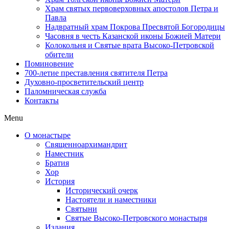
Храм святых первоверховных апостолов Петра и
Павла
Надвратный храм Покрова Пресвятой Богородицы
Часовня в честь Казанской иконы Божией Матери
Колокольня и Святые врата Высоко-Петровской
обители
Поминовение
700-летие преставления святителя Петра
Духовно-просветительский центр
Паломническая служба
Контакты
Menu
О монастыре
Священноархимандрит
Наместник
Братия
Хор
История
Исторический очерк
Настоятели и наместники
Святыни
Святые Высоко-Петровского монастыря
Издания