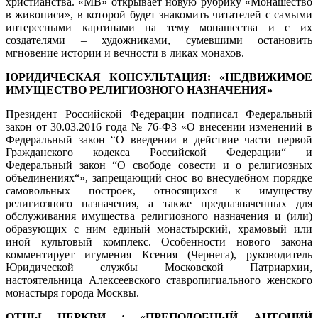
христианства. «МВ» открывает новую рубрику «Монашество
в живописи», в которой будет знакомить читателей с самыми
интересными картинами на тему монашества и с их
создателями – художниками, сумевшими остановить
мгновение истории и вечности в ликах монахов.
ЮРИДИЧЕСКАЯ КОНСУЛЬТАЦИЯ: «НЕДВИЖИМОЕ
ИМУЩЕСТВО РЕЛИГИОЗНОГО НАЗНАЧЕНИЯ»
Президент Российской Федерации подписал Федеральный
закон от 30.03.2016 года № 76-ФЗ «О внесении изменений в
Федеральный закон “О введении в действие части первой
Гражданского кодекса Российской Федерации“ и
Федеральный закон “О свободе совести и о религиозных
объединениях“», запрещающий снос во внесудебном порядке
самовольных построек, относящихся к имуществу
религиозного назначения, а также предназначенных для
обслуживания имущества религиозного назначения и (или)
образующих с ним единый монастырский, храмовый или
иной культовый комплекс. Особенности нового закона
комментирует игумения Ксения (Чернега), руководитель
Юридической службы Московской Патриархии,
настоятельница Алексеевского ставропигиального женского
монастыря города Москвы.
ОТЦЫ ЦЕРКВИ : «ПРЕПОДОБНЫЙ АНТОНИЙ