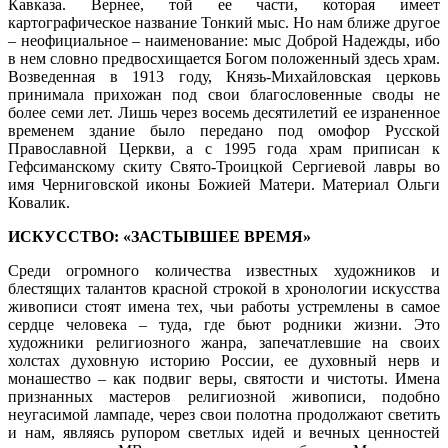
Кавказа. Вернее, той ее части, которая имеет
картографическое название Тонкий мыс. Но нам ближе другое
– неофициальное – наименование: мыс Доброй Надежды, ибо
в нем словно предвосхищается Богом положенный здесь храм.
Возведенная в 1913 году, Князь-Михайловская церковь
принимала прихожан под свои благословенные своды не
более семи лет. Лишь через восемь десятилетий ее израненное
временем здание было передано под омофор Русской
Православной Церкви, а с 1995 года храм приписан к
Гефсиманскому скиту Свято-Троицкой Сергиевой лавры во
имя Черниговской иконы Божией Матери. Материал Ольги
Ковалик.
ИСКУССТВО: «ЗАСТЫВШЕЕ ВРЕМЯ»
Среди огромного количества известных художников и
блестящих талантов красной строкой в хронологии искусства
живописи стоят имена тех, чьи работы устремлены в самое
сердце человека – туда, где бьют родники жизни. Это
художники религиозного жанра, запечатлевшие на своих
холстах духовную историю России, ее духовный нерв и
монашество – как подвиг веры, святости и чистоты. Имена
признанных мастеров религиозной живописи, подобно
неугасимой лампаде, через свои полотна продолжают светить
и нам, являясь рупором светлых идей и вечных ценностей