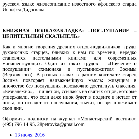
русском языке жизнеописание известного афонского старца
Иерофея Дидаскала.
КНИЖНАЯ ПОЛКА/ЗАКЛАДКА: «ПОСЛУШАНИЕ –
ЦЕЛИТЕЛЬНЫЙ СКАЛЬПЕЛЬ»
Как и многие творения древних отцов-подвижников, труды
духоносных старцев, близких к нам по времени, нередко
становятся настольными книгами для современных
монашествующих. Один из таких трудов – «Поучение о
послушании» схимонаха и пустынножителя Зосимы
(Верховского). В разных главах в разном контексте старец
Зосима повторяет наиважнейшую мысль: живущим в
иночестве без послушания невозможно достигнуть спасения.
«Безнадежно», – пишет он, ссылаясь на святых отцов, которые
утверждали, что если даже инок будет в подвиге и истает от
поста, но отпадет от послушания, значит, он зря проживает
свои дни.
Оформить подписку на журнал «Монастырский вестник»:
(495) 796-14-95, 28petrovka@gmail.com
13 июля, 2016