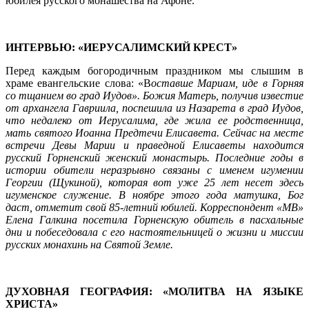
юбилея русского монашества на Афоне.
ИНТЕРВЬЮ: «ИЕРУСАЛИМСКИЙ КРЕСТ»
Перед каждым богородичным праздником мы слышим в
храме евангельские слова: «В
оставше Мариам, иде в Горняя
со тщанием во град Иудов». Божия Матерь, получив известие
от архангела Гавриила, поспешила из Назарета в град Иудов,
что недалеко от Иерусалима, где жила ее родственница,
мать святого Иоанна Предтечи Елисавета. Сейчас на месте
встречи Девы Марии и праведной Елисаветы находится
русский Горненский женский монастырь. Последние годы в
истории обители неразрывно связаны с именем игумении
Георгии (Щукиной), которая вот уже 25 лет несет здесь
игуменское служение. В ноябре этого года матушка, Бог
даст, отметит свой 85-летний юбилей. Корреспондент «МВ»
Елена Галкина посетила Горненскую обитель в пасхальные
дни и побеседовала с его настоятельницей о жизни и миссии
русских монахинь на Святой Земле.
ДУХОВНАЯ ГЕОГРАФИЯ: «МОЛИТВА НА ЯЗЫКЕ
ХРИСТА»