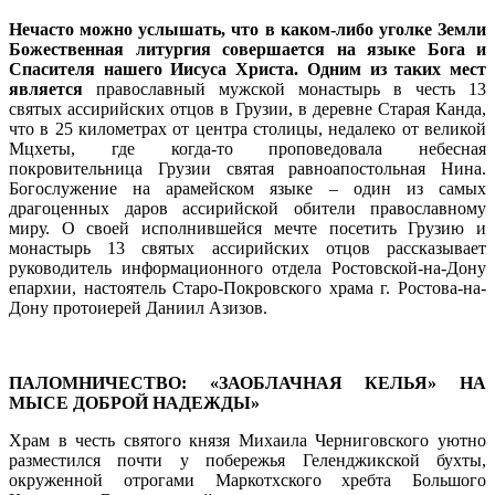
Нечасто можно услышать, что в каком-либо уголке Земли
Божественная литургия совершается на языке Бога и
Спасителя нашего Иисуса Христа. Одним из таких мест
является
православный мужской монастырь в честь 13
святых ассирийских отцов в Грузии, в деревне Старая Канда,
что в 25 километрах от центра столицы, недалеко от великой
Мцхеты, где когда-то проповедовала небесная
покровительница Грузии святая равноапостольная Нина.
Богослужение на арамейском языке – один из самых
драгоценных даров ассирийской обители православному
миру. О своей исполнившейся мечте посетить Грузию и
монастырь 13 святых ассирийских отцов рассказывает
руководитель информационного отдела Ростовской-на-Дону
епархии, настоятель Старо-Покровского храма г. Ростова-на-
Дону протоиерей Даниил Азизов.
ПАЛОМНИЧЕСТВО: «ЗАОБЛАЧНАЯ КЕЛЬЯ» НА
МЫСЕ ДОБРОЙ НАДЕЖДЫ»
Храм в честь святого князя Михаила Черниговского уютно
разместился почти у побережья Геленджикской бухты,
окруженной отрогами Маркотхского хребта Большого