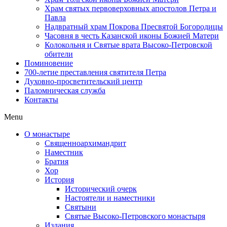
Храм святых первоверховных апостолов Петра и
Павла
Надвратный храм Покрова Пресвятой Богородицы
Часовня в честь Казанской иконы Божией Матери
Колокольня и Святые врата Высоко-Петровской
обители
Поминовение
700-летие преставления святителя Петра
Духовно-просветительский центр
Паломническая служба
Контакты
Menu
О монастыре
Священноархимандрит
Наместник
Братия
Хор
История
Исторический очерк
Настоятели и наместники
Святыни
Святые Высоко-Петровского монастыря
Издания