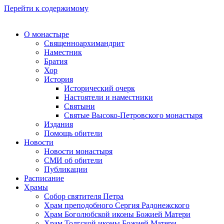
Перейти к содержимому
О монастыре
Священноархимандрит
Наместник
Братия
Хор
История
Исторический очерк
Настоятели и наместники
Святыни
Святые Высоко-Петровского монастыря
Издания
Помощь обители
Новости
Новости монастыря
СМИ об обители
Публикации
Расписание
Храмы
Собор святителя Петра
Храм преподобного Сергия Радонежского
Храм Боголюбской иконы Божией Матери
Храм Толгской иконы Божией Матери