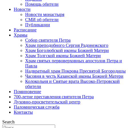
Помощь обители
Новости
Новости монастыря
СМИ об обители
Публикации
Расписание
Храмы
Собор святителя Петра
Храм преподобного Сергия Радонежского
Храм Боголюбской иконы Божией Матери
Храм Толгской иконы Божией Матери
Храм святых первоверховных апостолов Петра и
Павла
Надвратный храм Покрова Пресвятой Богородицы
Часовня в честь Казанской иконы Божией Матери
Колокольня и Святые врата Высоко-Петровской
обители
Поминовение
700-летие преставления святителя Петра
Духовно-просветительский центр
Паломническая служба
Контакты
Search