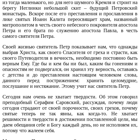
из тогда маленького, но для него шумного Кремля и строит на
берегу Неглинки небольшой скит – будущий Петровский
монастырь. Вскоре после его преставления и прославления в
лике святых Иоанн Калита переосвящает храм, названный
митрополитом в честь своего небесного покровителя апостола
Петра и его брата по служению апостола Павла, в честь
самого святителя Петра.
Своей жизнью святитель Петр показывает нам, что однажды
выбрав Христа, как своего Спасителя от греха и страсти, как
своего Путеводителя в вечность, необходимо постоянно быть
верным Ему. Где бы и кем бы ни был, каким бы гонениям и
опасностям не подвергался, он хранил эту верность, оставаясь
с детства и до преставления настоящим человеком слова,
данного перед пострижением: хранить целомудрие,
послушание и нестяжание. Этому учит нас святитель Петр.
Сегодня нам очень не хватает твердости. Об этом говорил
преподобный Серафим Саровский, рассуждая, почему люди
сегодня страдают от своей порочности, своих грехов, почему
святые теперь не так явны, как когда-то. Не хватает
решимости и твердости в достижении поставленной цели, мы
даем обещания себе и Богу каждый день, но не исполняем их,
потому что жалеем себя.