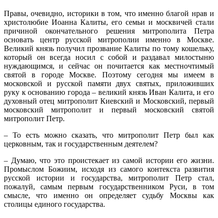
Правы, очевидно, историки в том, что именно благой нрав и
христолюбие Иоанна Калиты, его семьи и москвичей стали
причиной окончательного решения митрополита Петра
основать центр русской митрополии именно в Москве.
Великий князь получил прозвание Калиты по тому кошельку,
который он всегда носил с собой и раздавал милостыню
нуждающимся, и сейчас он почитается как местночтимый
святой в городе Москве. Поэтому сегодня мы имеем в
московской и русской памяти двух святых, приложивших
руку к основанию города – великий князь Иван Калита, и его
духовный отец митрополит Киевский и Московский, первый
московский митрополит и первый московский святой
митрополит Петр.
– То есть можно сказать, что митрополит Петр был как
церковным, так и государственным деятелем?
– Думаю, что это проистекает из самой истории его жизни.
Промыслом Божиим, исходя из самого контекста развития
русской истории и государства, митрополит Петр стал,
пожалуй, самым первым государственником Руси, в том
смысле, что именно он определяет судьбу Москвы как
столицы единого государства.