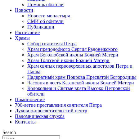
Помощь обители
Новости
Новости монастыря
СМИ об обители
Публикации
Расписание
Храмы
Собор святителя Петра
Храм преподобного Сергия Радонежского
Храм Боголюбской иконы Божией Матери
Храм Толгской иконы Божией Матери
Храм святых первоверховных апостолов Петра и
Павла
Надвратный храм Покрова Пресвятой Богородицы
Часовня в честь Казанской иконы Божией Матери
Колокольня и Святые врата Высоко-Петровской
обители
Поминовение
700-летие преставления святителя Петра
Духовно-просветительский центр
Паломническая служба
Контакты
Search