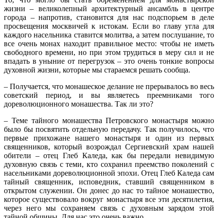
жизни – великолепный архитектурный ансамбль в центре
города – напротив, становится для нас подспорьем в деле
просвещения москвичей к истокам. Если во главу угла для
каждого насельника ставится молитва, а затем послушание, то
все очень монах находит правильное место: чтобы не иметь
свободного времени, но при этом трудиться в меру сил и не
впадать в уныние от перегрузок – это очень тонкие вопросы
духовной жизни, которые мы стараемся решать сообща.
– Получается, что монашеское делание не прерывалось во весь
советский период, и вы являетесь преемниками того
дореволюционного монашества. Так ли это?
– Теме тайного монашества Петровского монастыря можно
было бы посвятить отдельную передачу. Так получилось, что
первые прихожане нашего монастыря и один из первых
священников, который возрождал Сергиевский храм нашей
обители – отец Глеб Каледа, как бы передали невидимую
духовную связь с теми, кто сохранил преемство поколений с
насельниками дореволюционной эпохи. Отец Глеб Каледа сам
тайный священник, исповедник, ставший священником в
открытом служении. Он донес до нас то тайное монашество,
которое существовало вокруг монастыря все эти десятилетия,
через него мы сохраняем связь с духовным зарядом этой
тайной общины. Для нас это очень важно.