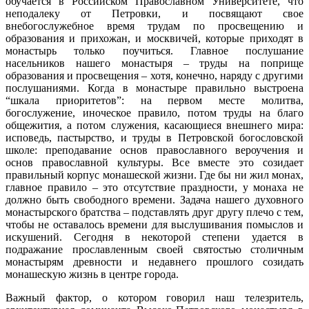
обучается в Российском Православном Университете, что
неподалеку от Петровки, и посвящают свое
внебогослужебное время трудам по просвещению и
образования и прихожан, и москвичей, которые приходят в
монастырь только поучиться. Главное послушание
насельников нашего монастыря – труды на поприще
образования и просвещения – хотя, конечно, наряду с другими
послушаниями. Когда в монастыре правильно выстроена
“шкала приоритетов”: на первом месте молитва,
богослужение, иноческое правило, потом труды на благо
общежития, а потом служения, касающиеся внешнего мира:
исповедь, пастырство, и труды в Петровской богословской
школе: преподавание основ православного вероучения и
основ православной культуры. Все вместе это созидает
правильный корпус монашеской жизни. Где бы ни жил монах,
главное правило – это отсутствие праздности, у монаха не
должно быть свободного времени. Задача нашего духовного
монастырского братства – подставлять друг другу плечо с тем,
чтобы не оставалось времени для выслушивания помыслов и
искушений. Сегодня в некоторой степени удается в
подражание прославленным своей святостью столичным
монастырям древности и недавнего прошлого созидать
монашескую жизнь в центре города.
Важный фактор, о котором говорил наш телезритель,