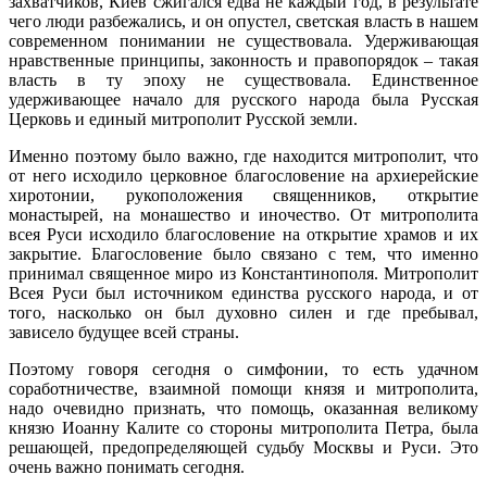
захватчиков, Киев сжигался едва не каждый год, в результате
чего люди разбежались, и он опустел, светская власть в нашем
современном понимании не существовала. Удерживающая
нравственные принципы, законность и правопорядок – такая
власть в ту эпоху не существовала. Единственное
удерживающее начало для русского народа была Русская
Церковь и единый митрополит Русской земли.
Именно поэтому было важно, где находится митрополит, что
от него исходило церковное благословение на архиерейские
хиротонии, рукоположения священников, открытие
монастырей, на монашество и иночество. От митрополита
всея Руси исходило благословение на открытие храмов и их
закрытие. Благословение было связано с тем, что именно
принимал священное миро из Константинополя. Митрополит
Всея Руси был источником единства русского народа, и от
того, насколько он был духовно силен и где пребывал,
зависело будущее всей страны.
Поэтому говоря сегодня о симфонии, то есть удачном
соработничестве, взаимной помощи князя и митрополита,
надо очевидно признать, что помощь, оказанная великому
князю Иоанну Калите со стороны митрополита Петра, была
решающей, предопределяющей судьбу Москвы и Руси. Это
очень важно понимать сегодня.