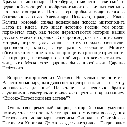
Храмы и монастыри Петербурга, ставшего светской и
церковной столицей, приобретают много различных святынь.
По воле императора Петра сюда прибыли мощи великого
благоверного князя Александра Невского, прадеда Ивана
Калиты, который сделал возможным переезд митрополита
Петра из Киева. Кто знает историю России той эпохи,
поражается тому, как тесно переплетаются истории наших
русских земель и городов. Это происходило и в лице людей,
которые, перемещаясь, жили в этих городах: святители,
преподобные, князья, люди разных сословий. Многих
объединяло желание жить по принципу христоцентричности.
И патриархи, и государи в разной мере, но все стремились к
тому, что Московское царство было прообразом Царство
Небесного.
– Вопрос телезрителя из Москвы: Не мешает ли эстетика
Вашего монастыря, находящегося в центре столицы, качеству
монашеского делания? Не станет ли невольно братия
служащими культурно-исторического центра под названием
“Высоко-Петровский монастырь”?
– Очень своевременный вопрос, который задан уместно,
потому что всего лишь 5 лет прошло с момента воссоздания
Петровского монастыря решением Синода и Святейшего
Патриарха Кирилла. До этого здесь находилось Патриаршие