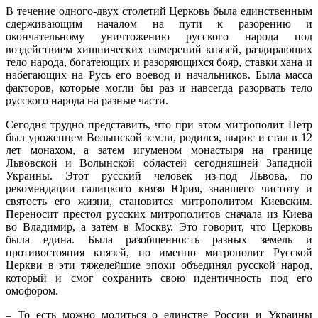
В течение одного-двух столетий Церковь была единственным
сдерживающим началом на пути к разорению и
окончательному уничтожению русского народа под
воздействием хищнических намерений князей, раздирающих
тело народа, богатеющих и разоряющихся бояр, ставки хана и
набегающих на Русь его воевод и начальников. Была масса
факторов, которые могли бы раз и навсегда разорвать тело
русского народа на разные части.
Сегодня трудно представить, что при этом митрополит Петр
был уроженцем Волынской земли, родился, вырос и стал в 12
лет монахом, а затем игуменом монастыря на границе
Львовской и Волынской областей сегодняшней Западной
Украины. Этот русский человек из-под Львова, по
рекомендации галицкого князя Юрия, знавшего чистоту и
святость его жизни, становится митрополитом Киевским.
Переносит престол русских митрополитов сначала из Киева
во Владимир, а затем в Москву. Это говорит, что Церковь
была едина. Была разобщенность разных земель и
противостояния князей, но именно митрополит Русской
Церкви в эти тяжелейшие эпохи объединял русской народ,
который и смог сохранить свою идентичность под его
омофором.
– То есть можно молиться о единстве России и Украины