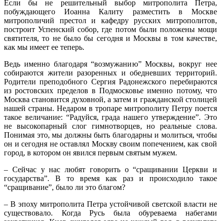
Если бы не решительный выбор митрополита Петра,
побуждающего Иоанна Калиту разместить в Москве
митрополичий престол и кафедру русских митрополитов,
построит Успенский собор, где потом были положены мощи
святителя, то не было бы сегодня и Москвы в том качестве,
как мы имеет ее теперь.
Ведь именно благодаря “возмужанию” Москвы, вокруг нее
собираются жители разоренных и обедневших территорий.
Родители преподобного Сергия Радонежского перебираются
из ростовских пределов в Подмосковье именно потому, что
Москва становится духовной, а затем и гражданской столицей
нашей страны. Недаром в тропаре митрополиту Петру поется
такое величание: “Радуйся, града нашего утверждение”. Это
не высокопарный слог гимнотворцев, но реальные слова.
Понимая это, мы должны быть благодарны и молиться, чтобы
он и сегодня не оставлял Москву своим попечением, как свой
город, в котором он явился первым святым мужем.
– Сейчас у нас любят говорить о “сращивании Церкви и
государства”. В то время как раз и происходило такое
“сращивание”, было ли это благом?
– В эпоху митрополита Петра устойчивой светской власти не
существовало. Когда Русь была обуреваема набегами