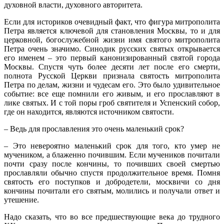
духовной власти, духовного авторитета.
Если для историков очевидный факт, что фигура митрополита
Петра является ключевой для становления Москвы, то и для
церковной, богослужебной жизни имя святого митрополита
Петра очень значимо. Синодик русских святых открывается
его именем – это первый канонизированный святой города
Москвы. Спустя чуть более десяти лет после его смерти,
полнота Русской Церкви признала святость митрополита
Петра по делам, жизни и чудесам его. Это было удивительное
событие: все еще помнили его живым, и его прославляют в
лике святых. И с той поры гроб святителя и Успенский собор,
где он находится, являются источником святости.
– Ведь для прославления это очень маленький срок?
– Это невероятно маленький срок для того, кто умер не
мучеником, а блаженно почившим. Если мучеников почитали
почти сразу после кончины, то почивших своей смертью
прославляли обычно спустя продолжительное время. Помня
святость его поступков и добродетели, москвичи со дня
кончины почитали его святым, молились и получали ответ и
утешение.
Надо сказать, что во все предшествующие века до трудного