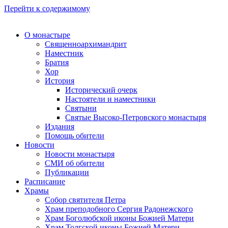
Перейти к содержимому
О монастыре
Священноархимандрит
Наместник
Братия
Хор
История
Исторический очерк
Настоятели и наместники
Святыни
Святые Высоко-Петровского монастыря
Издания
Помощь обители
Новости
Новости монастыря
СМИ об обители
Публикации
Расписание
Храмы
Собор святителя Петра
Храм преподобного Сергия Радонежского
Храм Боголюбской иконы Божией Матери
Храм Толгской иконы Божией Матери