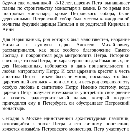
будучи еще мальчишкой 8-12 лет, царевич Петр вынашивает
планы по строительству монастыря в камне. В то время все
постройки монастыря, кроме Петровского собора, были
деревянными. Петровский собор был местом каждодневной
молитвы будущей царицы Натальи и ее родителей Кирилла и
Анны.
Для Нарышкиных, род которых был малоизвестен, избрание
Натальи в супруги царю Алексею Михайловичу
рассматривался, как знак особого благоволение Самого
Господа и покровителя рода митрополита Петра. Историки
считают, что имя Петра, не характерное ни для Романовых, ни
для Нарышкиных, избирается в дань признательности и
любви митрополиту Петру. И хотя царевича крестят в честь
апостола Петра – иначе быть не могло, поскольку это был
царственный отпрыск – но и сам он, и весь род сохраняют эту
особую любовь к святителю Петру. Именно поэтому, когда
царевич Петр получает возможность употребить свое рвение
и развить градостроительный навык, который позднее
пригодился ему в Петербурге, он обустраивает Петровский
монастырь.
Сегодня в Москве единственный архитектурный памятник,
относящийся к эпохе Петра и его личному попечению,
является ансамбль Петровского монастыря. Петр участвует в