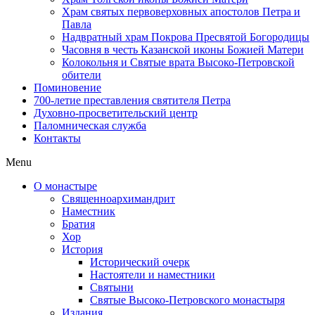
Храм святых первоверховных апостолов Петра и
Павла
Надвратный храм Покрова Пресвятой Богородицы
Часовня в честь Казанской иконы Божией Матери
Колокольня и Святые врата Высоко-Петровской
обители
Поминовение
700-летие преставления святителя Петра
Духовно-просветительский центр
Паломническая служба
Контакты
Menu
О монастыре
Священноархимандрит
Наместник
Братия
Хор
История
Исторический очерк
Настоятели и наместники
Святыни
Святые Высоко-Петровского монастыря
Издания