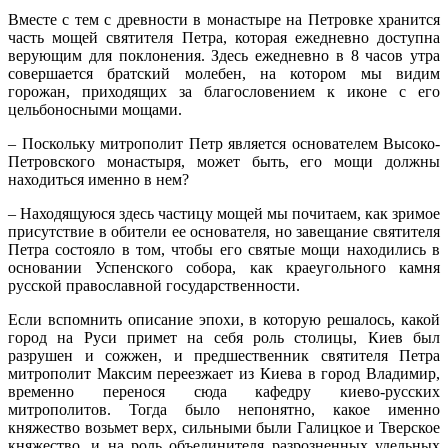
Вместе с тем с древности в монастыре на Петровке хранится
часть мощей святителя Петра, которая ежедневно доступна
верующим для поклонения. Здесь ежедневно в 8 часов утра
совершается братский молебен, на котором мы видим
горожан, приходящих за благословением к иконе с его
цельбоносными мощами.
– Поскольку митрополит Петр является основателем Высоко-
Петровского монастыря, может быть, его мощи должны
находиться именно в нем?
– Находящуюся здесь частицу мощей мы почитаем, как зримое
присутствие в обители ее основателя, но завещание святителя
Петра состояло в том, чтобы его святые мощи находились в
основании Успенского собора, как краеугольного камня
русской православной государственности.
Если вспомнить описание эпохи, в которую решалось, какой
город на Руси примет на себя роль столицы, Киев был
разрушен и сожжен, и предшественник святителя Петра
митрополит Максим переезжает из Киева в город Владимир,
временно перенося сюда кафедру киево-русских
митрополитов. Тогда было непонятно, какое именно
княжество возьмет верх, сильными были Галицкое и Тверское
княжество, и на роль объединителя разрозненных удельных