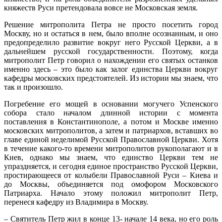
княжеств Руси претендовала вовсе не Московская земля.
Решение митрополита Петра не просто посетить город
Москву, но и остаться в нем, было вполне осознанным, и оно
предопределило развитие вокруг него Русской Церкви, а в
дальнейшем русской государственности. Поэтому, когда
митрополит Петр говорил о нахождении его святых останков
именно здесь – это было как залог единства Церкви вокруг
кафедры московских предстоятелей. Из истории мы знаем, что
так и произошло.
Погребение его мощей в основании могучего Успенского
собора стало началом длинной истории с момента
поставления в Константинополе, а потом и Москве именно
московских митрополитов, а затем и патриархов, вставших во
главе единой неделимой Русской Православной Церкви. Хотя
в течение какого-то времени митрополитов рукополагают и в
Киев, однако мы знаем, что единство Церкви тем не
упраздняется, и сегодня единое пространство Русской Церкви,
простирающееся от колыбели Православной Руси – Киева и
до Москвы, объединяется под омофором Московского
Патриарха. Начало этому положил митрополит Петр,
перенеся кафедру из Владимира в Москву.
– Святитель Петр жил в конце 13- начале 14 века, но его роль