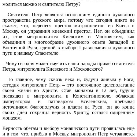
молиться можно и святителю Петру?
– Святитель Петр является основанием единого духовного
пространства русского мира, потому что сегодня никто не
скажет, что, перенеся престол митрополитов из Киева в
Москву, он упразднил киевский престол. Нет, он объединил
их, став митрополитом Киевским и Московским, как
объединил и многообразие духовного опыта Западной и
Восточной Руси, единой в выборе Православия и духовного
пути к нашему Спасителю.
– Чему сегодня может научить наши народы пример святителя
Петра, митрополита Киевского и Московского?
– То главное, чему сквозь века и, будучи живым у Бога,
сегодня митрополит Петр – это постоянное целеполагание
своей жизни во Христе. Став монахом в 12 лет, будучи
посвящен в митрополита в Константинополе, обласкан
императором и патриархом Вселенским, пребывая
источником благополучия и власти на Руси, он до конца
своих дней сохранил верность Христу, остался смиренным
монахом.
Верность обетам и выбору монашеского пути проявилась еще
и в том, что, прибыв в Москву, митрополит Петр устраняется