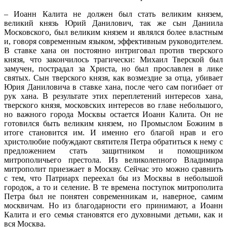
– Иоанн Калита не должен был стать великим князем,
великий князь Юрий Данилович, так же сын Даниила
Московского, был великим князем и являлся более властным
и, говоря современным языком, эффективным руководителем.
В ставке хана он постоянно интриговал против тверского
князя, что закончилось трагически: Михаил Тверской был
замучен, пострадал за Христа, но был прославлен в лике
святых. Сын тверского князя, как возмездие за отца, убивает
Юрия Даниловича в ставке хана, после чего сам погибает от
рук хана. В результате этих переплетений интересов хана,
тверского князя, московских интересов во главе небольшого,
но важного города Москвы остается Иоанн Калита. Он не
готовился быть великим князем, но Промыслом Божиим в
итоге становится им. И именно его благой нрав и его
христолюбие побуждают святителя Петра обратиться к нему с
предложением стать защитником и помощником
митрополичьего престола. Из великолепного Владимира
митрополит приезжает в Москву. Сейчас это можно сравнить
с тем, что Патриарх переехал бы из Москвы в небольшой
городок, а то и селение. В те времена поступок митрополита
Петра был не понятен современникам и, наверное, самим
москвичам. Но из благодарности его принимают, а Иоанн
Калита и его семья становятся его духовными детьми, как и
вся Москва.