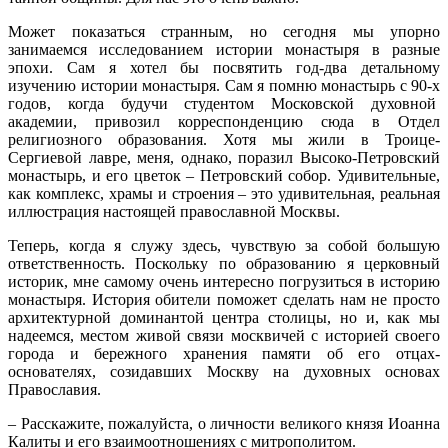
Может показаться странным, но сегодня мы упорно
занимаемся исследованием истории монастыря в разные
эпохи. Сам я хотел бы посвятить год-два детальному
изучению истории монастыря. Сам я помню монастырь с 90-х
годов, когда будучи студентом Московской духовной
академии, привозил корреспонденцию сюда в Отдел
религиозного образования. Хотя мы жили в Троице-
Сергиевой лавре, меня, однако, поразил Высоко-Петровский
монастырь, и его цветок – Петровский собор. Удивительные,
как комплекс, храмы и строения – это удивительная, реальная
иллюстрация настоящей православной Москвы.
Теперь, когда я служу здесь, чувствую за собой большую
ответственность. Поскольку по образованию я церковный
историк, мне самому очень интересно погрузиться в историю
монастыря. История обители поможет сделать нам не просто
архитектурной доминантой центра столицы, но и, как мы
надеемся, местом живой связи москвичей с историей своего
города и бережного хранения памяти об его отцах-
основателях, созидавших Москву на духовных основах
Православия.
– Расскажите, пожалуйста, о личности великого князя Иоанна
Калиты и его взаимоотношениях с митрополитом.