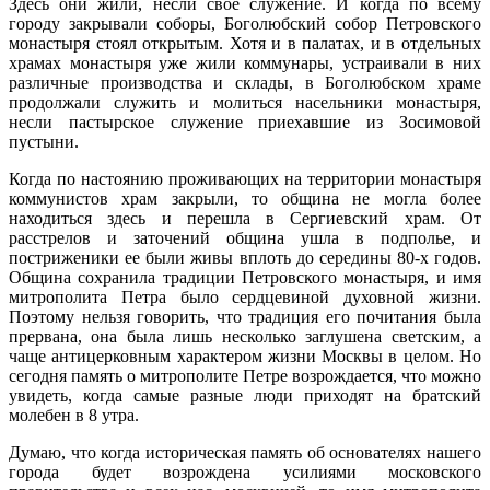
Здесь они жили, несли свое служение. И когда по всему
городу закрывали соборы, Боголюбский собор Петровского
монастыря стоял открытым. Хотя и в палатах, и в отдельных
храмах монастыря уже жили коммунары, устраивали в них
различные производства и склады, в Боголюбском храме
продолжали служить и молиться насельники монастыря,
несли пастырское служение приехавшие из Зосимовой
пустыни.
Когда по настоянию проживающих на территории монастыря
коммунистов храм закрыли, то община не могла более
находиться здесь и перешла в Сергиевский храм. От
расстрелов и заточений община ушла в подполье, и
постриженики ее были живы вплоть до середины 80-х годов.
Община сохранила традиции Петровского монастыря, и имя
митрополита Петра было сердцевиной духовной жизни.
Поэтому нельзя говорить, что традиция его почитания была
прервана, она была лишь несколько заглушена светским, а
чаще антицерковным характером жизни Москвы в целом. Но
сегодня память о митрополите Петре возрождается, что можно
увидеть, когда самые разные люди приходят на братский
молебен в 8 утра.
Думаю, что когда историческая память об основателях нашего
города будет возрождена усилиями московского