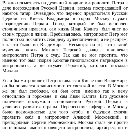
Важно посмотреть на духовный подвиг митрополита Петра в
деле возрождения Русской Церкви, весьма пострадавшей от
набегов татар. Очевидно, что перенос предстоятеля Русской
Церкви из Киева, Владимира в город Москву служит
возрождению Церкви. Город, который не был испорчен
столичными нравами, сам князь Иван Калита был чист по
своим трудам и жизни. Пребывая здесь, митрополит Петр мог
полностью посвятить себя делу душепопечения, а не распрям,
как это было во Владимире. Несмотря на то, что святой
мученик, князь Михаил Тверской дважды привлекал
митрополита Петра к суду. Так как не мог простить, что
именно тот был избран Константинопольским патриархом в
митрополиты, а не игумен Геронтий, которого посылал
Михаил.
Если бы митрополит Петр оставался в Киеве или Владимире,
он бы оставался в зависимости от светской власти. В Москве
же он был свободен, он был отец, именно так к нему
относились и горожане, и сам Иван Калита. Его духовное
попечение послужило становлению Русской Церкви в
условиях развития страны. Перенесение кафедры в Москву
было возможностью для того чтобы в будущем смогли
проявить себя и митрополит Алексий Московский, и
преподобный Сергий Радонежский. Москва стала не просто
источником власти правящего митрополита, архиерея, но и