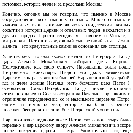
потомков, которые жили и за пределами Москвы.
Конечно, сегодня мы не говорим, что именно в Москве
сосредоточение всех главных святынь. Много святынь и
чудотворных икон, которые являются свидетелями важных
событий в истории Церкви и отдельных людей, находятся и в
других городах. Просто сегодня мы говорим о Москве, а
митрополит Петр и его духовный сын великий князь Иоанн
Калита – это краеугольные камни ее основания как столицы.
Удивительно, что был звонок именно из Петербурга. Когда
царь Алексей Михайлович избирает дочь Кирилла
Полуэктовича как свою супругу, Нарышкины жили подле
Петровского монастыря. Второй его двор, называемый
Царским, как раз является бывшей Нарышкинской усадьбой,
где и жила девица Наталья, мать будущего царя Петра I,
основателя Санкт-Петербурга. Когда после восстания
стрельцов царевна Софья отстранила Наталью Нарышкину и
ограничила передвижение ее и маленького царевича Петра,
одним из немногих мест, которые им было разрешено
посещать беспрепятственно, был Петровский монастырь.
Нарышкинское подворье возле Петровского монастыря было
передано в дар царскому двору Алексея Михайловича вскоре
после рождения царевича Петра. Удивительно, что, еще