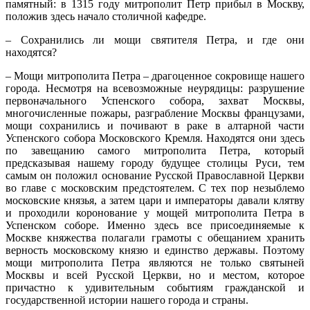
памятный: в 1315 году митрополит Петр прибыл в Москву,
положив здесь начало столичной кафедре.
– Сохранились ли мощи святителя Петра, и где они
находятся?
– Мощи митрополита Петра – драгоценное сокровище нашего
города. Несмотря на всевозможные неурядицы: разрушение
первоначального Успенского собора, захват Москвы,
многочисленные пожары, разграбление Москвы французами,
мощи сохранились и почивают в раке в алтарной части
Успенского собора Московского Кремля. Находятся они здесь
по завещанию самого митрополита Петра, который
предсказывая нашему городу будущее столицы Руси, тем
самым он положил основание Русской Православной Церкви
во главе с московским предстоятелем. С тех пор незыблемо
московские князья, а затем цари и императоры давали клятву
и проходили коронование у мощей митрополита Петра в
Успенском соборе. Именно здесь все присоединяемые к
Москве княжества полагали грамоты с обещанием хранить
верность московскому князю и единство державы. Поэтому
мощи митрополита Петра являются не только святыней
Москвы и всей Русской Церкви, но и местом, которое
причастно к удивительным событиям гражданской и
государственной истории нашего города и страны.