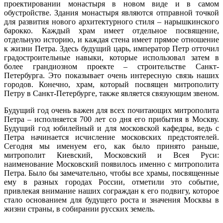
проектировании монастыря в новом виде и в самом
обустройстве. Здания монастыря являются отправной точкой
для развития нового архитектурного стиля – нарышкинского
барокко. Каждый храм имеет отдельное посвящение,
отдельную историю, и каждая стена имеет прямое отношение
к жизни Петра. Здесь будущий царь, император Петр отточил
градостроительные навыки, которые использовал затем в
более грандиозном проекте – строительстве Санкт-
Петербурга. Это показывает очень интересную связь наших
городов. Конечно, храм, который посвящен митрополиту
Петру в Санкт-Петербурге, также является связующим звеном.
Будущий год очень важен для всех почитающих митрополита
Петра – исполняется 700 лет со дня его прибытия в Москву.
Будущий год юбилейный и для московской кафедры, ведь с
Петра начинается исчисление московских предстоятелей.
Сегодня мы именуем его, как было принято раньше,
митрополит Киевский, Московский и Всея Руси:
наименование Московский появилось именно с митрополита
Петра. Было бы замечательно, чтобы все храмы, посвященные
ему в разных городах России, отметили это событие,
привлекая внимание наших сограждан к его подвигу, которое
стало основанием для будущего роста и значения Москвы в
жизни страны, в собирании русских земель.