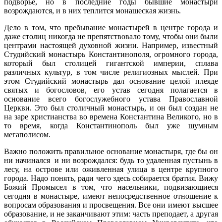
подворье, но в последние годы бывшие монастыри
возрождаются, и в них теплится монашеская жизнь.
Дело в том, что пребывание монастырей в центре города и
даже столиц никогда не препятствовало тому, чтобы они были
центрами настоящей духовной жизни. Например, известный
Студийский монастырь Константинополя, огромного города,
который был столицей гигантской империи, сплава
различных культур, в том числе религиозных мыслей. При
этом Студийский монастырь дал основание целой плеяде
святых и богословов, его устав сегодня полагается в
основание всего богослужебного устава Православной
Церкви. Это был столичный монастырь, и он был создан не
на заре христианства во времена Константина Великого, но в
то время, когда Константинополь был уже шумным
мегаполисом.
Важно положить правильное основание монастыря, где бы он
ни начинался и ни возрождался: будь то удаленная пустынь в
лесу, на острове или оживленная улица в центре крупного
города. Надо понять, ради чего здесь собирается братия. Вижу
Божий Промысел в том, что насельники, подвизающиеся
сегодня в монастыре, имеют непосредственное отношение к
вопросам образования и просвещения. Все они имеют высшее
образование, и не заканчивают этим: часть преподает, а другая