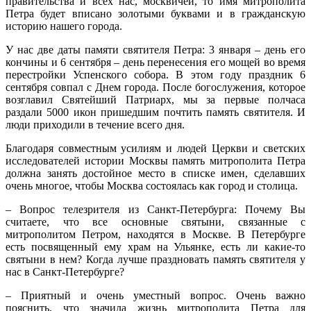
правительства и всех нас, москвичей, то имя митрополита
Петра будет вписано золотыми буквами и в гражданскую
историю нашего города.
У нас две даты памяти святителя Петра: 3 января – день его
кончины и 6 сентября – день перенесения его мощей во время
перестройки Успенского собора. В этом году праздник 6
сентября совпал с Днем города. После богослужения, которое
возглавил Святейший Патриарх, мы за первые полчаса
раздали 5000 икон пришедшим почтить память святителя. И
люди приходили в течение всего дня.
Благодаря совместным усилиям и людей Церкви и светских
исследователей истории Москвы память митрополита Петра
должна занять достойное место в списке имен, сделавших
очень многое, чтобы Москва состоялась как город и столица.
– Вопрос телезрителя из Санкт-Петербурга: Почему Вы
считаете, что все основные святыни, связанные с
митрополитом Петром, находятся в Москве. В Петербурге
есть посвященный ему храм на Ульянке, есть ли какие-то
святыни в нем? Когда лучше праздновать память святителя у
нас в Санкт-Петербурге?
– Приятный и очень уместный вопрос. Очень важно
пояснить, что значила жизнь митрополита Петра для