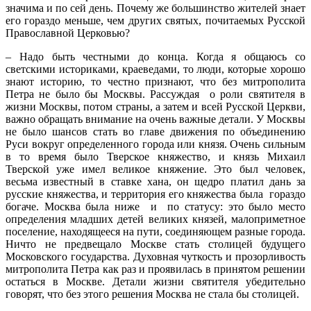
значима и по сей день. Почему же большинство жителей знает
его гораздо меньше, чем других святых, почитаемых Русской
Православной Церковью?
– Надо быть честными до конца. Когда я общаюсь со
светскими историками, краеведами, то люди, которые хорошо
знают историю, то честно признают, что без митрополита
Петра не было бы Москвы. Рассуждая о роли святителя в
жизни Москвы, потом страны, а затем и всей Русской Церкви,
важно обращать внимание на очень важные детали. У Москвы
не было шансов стать во главе движения по объединению
Руси вокруг определенного города или князя. Очень сильным
в то время было Тверское княжество, и князь Михаил
Тверской уже имел великое княжение. Это был человек,
весьма известный в ставке хана, он щедро платил дань за
русские княжества, и территория его княжества была гораздо
богаче. Москва была ниже и по статусу: это было место
определения младших детей великих князей, малоприметное
поселение, находящееся на пути, соединяющем разные города.
Ничто не предвещало Москве стать столицей будущего
Московского государства. Духовная чуткость и прозорливость
митрополита Петра как раз и проявилась в принятом решении
остаться в Москве. Детали жизни святителя убедительно
говорят, что без этого решения Москва не стала бы столицей.