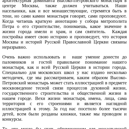
архитектурная доминанта Высоко-Петровского монастыря в
центре Москвы, также должен учитываться. Наши
насельники, как и все монашествующие, стремятся быть в
тени, но сами камни монастыря говорят, сами проповедуют.
Когда читаешь краткую аннотацию у собора митрополита
Петра о его строительстве, понимаешь, какое значение в
жизни города имели и храм, и сам святитель. Каждая
постройка имеет свою историю и проповедует, что история
Москвы и историй Русской Православной Церкви связаны
неразрывно.
Очень важно использовать и наше умение донести до
паломников и гостей правильное понимание нашего
монастыря, как и всей Русской Церкви в истории города.
Специально для московских школ у нас издано несколько
методичек, где мы рассматриваем, каким образом Высоко-
Петровский монастырь может стать иллюстрацией в предмете
москвоведение тесной связи процессов духовной жизни,
государственного строительства и общественной жизни в
нашем городе. Вехи жизни монастыря, имена, лица, сама
территория с его строениями и является наглядной
иллюстрацией к этому. За год нас посетило более тысячи
детей, всем были розданы книжки, также мы проводим и
конкурсы.
То, что могло бы стать обременением для монастырской