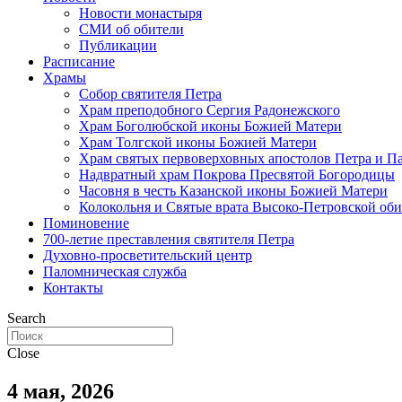
Новости монастыря
СМИ об обители
Публикации
Расписание
Храмы
Собор святителя Петра
Храм преподобного Сергия Радонежского
Храм Боголюбской иконы Божией Матери
Храм Толгской иконы Божией Матери
Храм святых первоверховных апостолов Петра и П
Надвратный храм Покрова Пресвятой Богородицы
Часовня в честь Казанской иконы Божией Матери
Колокольня и Святые врата Высоко-Петровской об
Поминовение
700-летие преставления святителя Петра
Духовно-просветительский центр
Паломническая служба
Контакты
Search
Close
4 мая, 2026