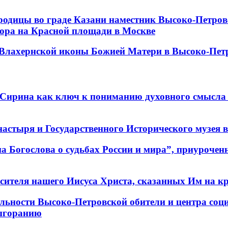
ородицы во граде Казани наместник Высоко-Петр
бора на Красной площади в Москве
и Влахернской иконы Божией Матери в Высоко-Пе
 Сирина как ключ к пониманию духовного смысла 
стыря и Государственного Исторического музея в 
а Богослова о судьбах России и мира”, приурочен
сителя нашего Иисуса Христа, сказанных Им на кр
тельности Высоко-Петровской обители и центра со
выгоранию