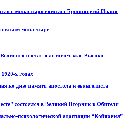
овского монастыря епископ Бронницкий Иоанн
тровском монастыре
Великого поста» в актовом зале Высоко-
1920-х годах
ная ко дню памяти апостола и евангелиста
есте” состоялся в Великий Вторник в Обители
циально-психологической адаптации “Койнония”