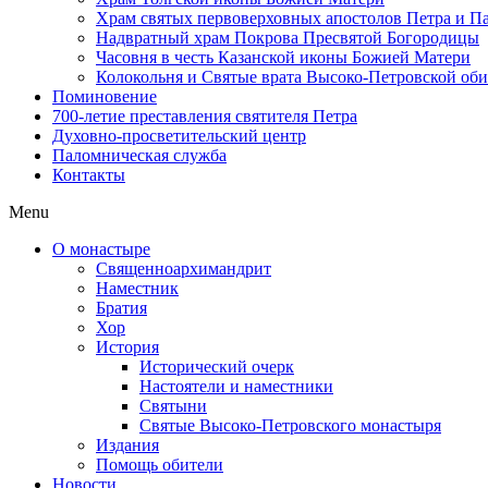
Храм святых первоверховных апостолов Петра и П
Надвратный храм Покрова Пресвятой Богородицы
Часовня в честь Казанской иконы Божией Матери
Колокольня и Святые врата Высоко-Петровской об
Поминовение
700-летие преставления святителя Петра
Духовно-просветительский центр
Паломническая служба
Контакты
Menu
О монастыре
Священноархимандрит
Наместник
Братия
Хор
История
Исторический очерк
Настоятели и наместники
Святыни
Святые Высоко-Петровского монастыря
Издания
Помощь обители
Новости