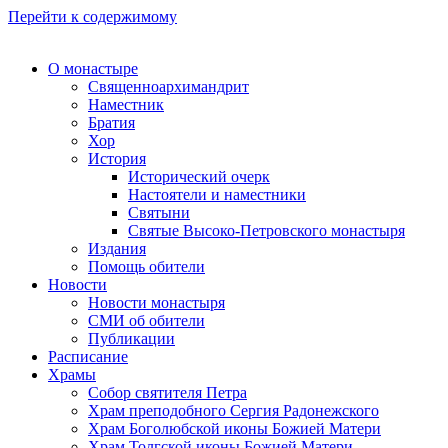
Перейти к содержимому
О монастыре
Священноархимандрит
Наместник
Братия
Хор
История
Исторический очерк
Настоятели и наместники
Святыни
Святые Высоко-Петровского монастыря
Издания
Помощь обители
Новости
Новости монастыря
СМИ об обители
Публикации
Расписание
Храмы
Собор святителя Петра
Храм преподобного Сергия Радонежского
Храм Боголюбской иконы Божией Матери
Храм Толгской иконы Божией Матери