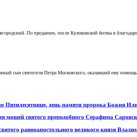
овгородский. По преданию, после Куликовской битвы в благодар
ховный сын святителя Петра Московского, оказавший ему помощь
 по Пятидесятнице, день памяти пророка Божия Ил
ения мощей святого преподобного Серафима Саровс
 святого равноапостольного великого князя Влади