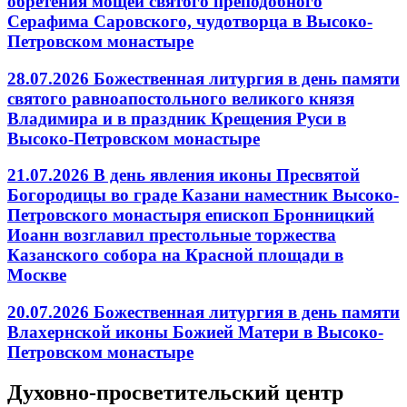
обретения мощей святого преподобного
Серафима Саровского, чудотворца в Высоко-
Петровском монастыре
28.07.2026 Божественная литургия в день памяти
святого равноапостольного великого князя
Владимира и в праздник Крещения Руси в
Высоко-Петровском монастыре
21.07.2026 В день явления иконы Пресвятой
Богородицы во граде Казани наместник Высоко-
Петровского монастыря епископ Бронницкий
Иоанн возглавил престольные торжества
Казанского собора на Красной площади в
Москве
20.07.2026 Божественная литургия в день памяти
Влахернской иконы Божией Матери в Высоко-
Петровском монастыре
Духовно-просветительский центр