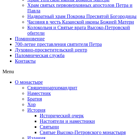
Храм святых первоверховных апостолов Петра и
Павла
Надвратный храм Покрова Пресвятой Богородицы
Часовня в честь Казанской иконы Божией Матери
Колокольня и Святые врата Высоко-Петровской
обители
Поминовение
700-летие преставления святителя Петра
Духовно-просветительский центр
Паломническая служба
Контакты
Menu
О монастыре
Священноархимандрит
Наместник
Братия
Хор
История
Исторический очерк
Настоятели и наместники
Святыни
Святые Высоко-Петровского монастыря
Издания