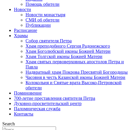
Помощь обители
Новости
Новости монастыря
СМИ об обители
Публикации
Расписание
Храмы
Собор святителя Петра
Храм преподобного Сергия Радонежского
Храм Боголюбской иконы Божией Матери
Храм Толгской иконы Божией Матери
Храм святых первоверховных апостолов Петра и
Павла
Надвратный храм Покрова Пресвятой Богородицы
Часовня в честь Казанской иконы Божией Матери
Колокольня и Святые врата Высоко-Петровской
обители
Поминовение
700-летие преставления святителя Петра
Духовно-просветительский центр
Паломническая служба
Контакты
Search