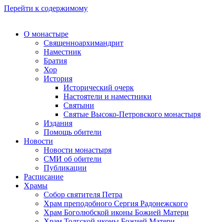
Перейти к содержимому
О монастыре
Священноархимандрит
Наместник
Братия
Хор
История
Исторический очерк
Настоятели и наместники
Святыни
Святые Высоко-Петровского монастыря
Издания
Помощь обители
Новости
Новости монастыря
СМИ об обители
Публикации
Расписание
Храмы
Собор святителя Петра
Храм преподобного Сергия Радонежского
Храм Боголюбской иконы Божией Матери
Храм Толгской иконы Божией Матери