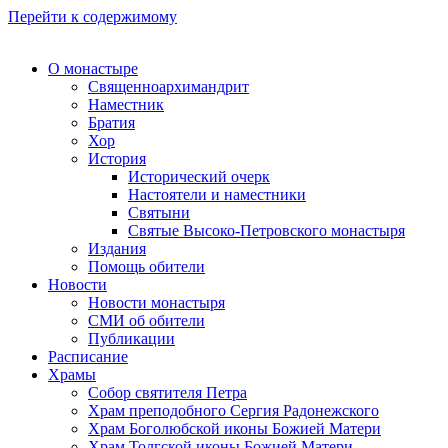
Перейти к содержимому
О монастыре
Священноархимандрит
Наместник
Братия
Хор
История
Исторический очерк
Настоятели и наместники
Святыни
Святые Высоко-Петровского монастыря
Издания
Помощь обители
Новости
Новости монастыря
СМИ об обители
Публикации
Расписание
Храмы
Собор святителя Петра
Храм преподобного Сергия Радонежского
Храм Боголюбской иконы Божией Матери
Храм Толгской иконы Божией Матери