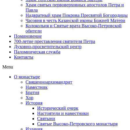
Храм святых первоверховных апостолов Петра и
Павла
Надвратный храм Покрова Пресвятой Богородицы
Часовня в честь Казанской иконы Божией Матери
Колокольня и Святые врата Высоко-Петровской
обители
Поминовение
700-летие преставления святителя Петра
Духовно-просветительский центр
Паломническая служба
Контакты
Menu
О монастыре
Священноархимандрит
Наместник
Братия
Хор
История
Исторический очерк
Настоятели и наместники
Святыни
Святые Высоко-Петровского монастыря
Издания