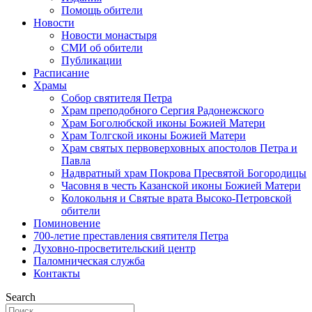
Помощь обители
Новости
Новости монастыря
СМИ об обители
Публикации
Расписание
Храмы
Собор святителя Петра
Храм преподобного Сергия Радонежского
Храм Боголюбской иконы Божией Матери
Храм Толгской иконы Божией Матери
Храм святых первоверховных апостолов Петра и
Павла
Надвратный храм Покрова Пресвятой Богородицы
Часовня в честь Казанской иконы Божией Матери
Колокольня и Святые врата Высоко-Петровской
обители
Поминовение
700-летие преставления святителя Петра
Духовно-просветительский центр
Паломническая служба
Контакты
Search