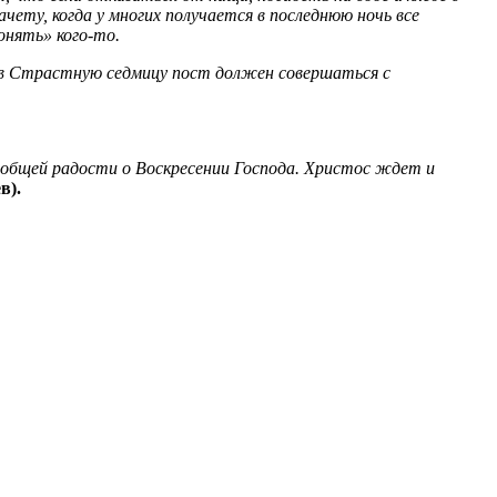
чету, когда у многих получается в последнюю ночь все
гонять» кого-то.
и в Страстную седмицу пост должен совершаться с
й общей радости о Воскресении Господа. Христос ждет и
в).