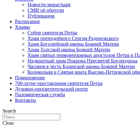
Новости монастыря
СМИ об обители
Публикации
Расписание
Храмы
Собор святителя Петра
Храм преподобного Сергия Радонежского
Храм Боголюбской иконы Божией Матери
Храм Толгской иконы Божией Матери
Храм святых первоверховных апостолов Петра и П
Надвратный храм Покрова Пресвятой Богородицы
Часовня в честь Казанской иконы Божией Матери
Колокольня и Святые врата Высоко-Петровской об
Поминовение
700-летие преставления святителя Петра
Духовно-просветительский центр
Паломническая служба
Контакты
Search
Close