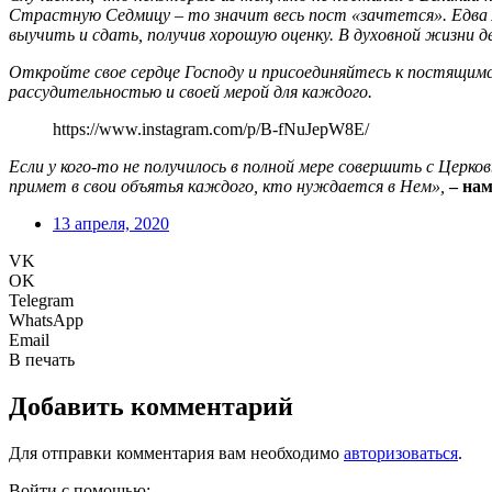
Страстную Седмицу – то значит весь пост «зачтется». Едва ли 
выучить и сдать, получив хорошую оценку. В духовной жизни 
Откройте свое сердце Господу и присоединяйтесь к постящим
рассудительностью и своей мерой для каждого.
https://www.instagram.com/p/B-fNuJepW8E/
Если у кого-то не получилось в полной мере совершить с Церк
примет в свои объятья каждого, кто нуждается в Нем»,
– нам
13 апреля, 2020
VK
OK
Telegram
WhatsApp
Email
В печать
Добавить комментарий
Для отправки комментария вам необходимо
авторизоваться
.
Войти с помощью: