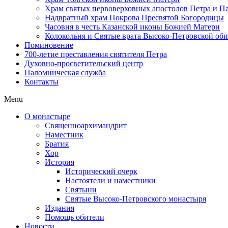
Храм святых первоверховных апостолов Петра и П
Надвратный храм Покрова Пресвятой Богородицы
Часовня в честь Казанской иконы Божией Матери
Колокольня и Святые врата Высоко-Петровской об
Поминовение
700-летие преставления святителя Петра
Духовно-просветительский центр
Паломническая служба
Контакты
Menu
О монастыре
Священноархимандрит
Наместник
Братия
Хор
История
Исторический очерк
Настоятели и наместники
Святыни
Святые Высоко-Петровского монастыря
Издания
Помощь обители
Новости