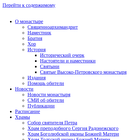
Перейти к содержимому
О монастыре
Священноархимандрит
Наместник
Братия
Хор
История
Исторический очерк
Настоятели и наместники
Святыни
Святые Высоко-Петровского монастыря
Издания
Помощь обители
Новости
Новости монастыря
СМИ об обители
Публикации
Расписание
Храмы
Собор святителя Петра
Храм преподобного Сергия Радонежского
Храм Боголюбской иконы Божией Матери
Храм Толгской иконы Божией Матери