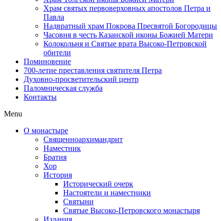
Храм святых первоверховных апостолов Петра и
Павла
Надвратный храм Покрова Пресвятой Богородицы
Часовня в честь Казанской иконы Божией Матери
Колокольня и Святые врата Высоко-Петровской
обители
Поминовение
700-летие преставления святителя Петра
Духовно-просветительский центр
Паломническая служба
Контакты
Menu
О монастыре
Священноархимандрит
Наместник
Братия
Хор
История
Исторический очерк
Настоятели и наместники
Святыни
Святые Высоко-Петровского монастыря
Издания