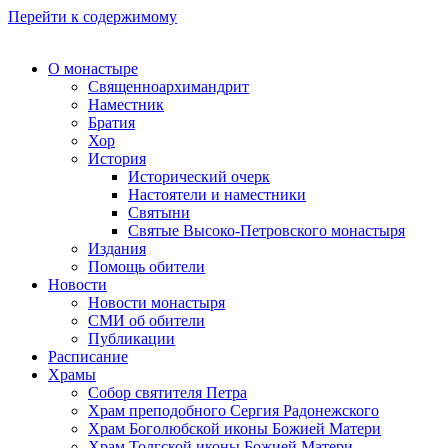
Перейти к содержимому
О монастыре
Священноархимандрит
Наместник
Братия
Хор
История
Исторический очерк
Настоятели и наместники
Святыни
Святые Высоко-Петровского монастыря
Издания
Помощь обители
Новости
Новости монастыря
СМИ об обители
Публикации
Расписание
Храмы
Собор святителя Петра
Храм преподобного Сергия Радонежского
Храм Боголюбской иконы Божией Матери
Храм Толгской иконы Божией Матери