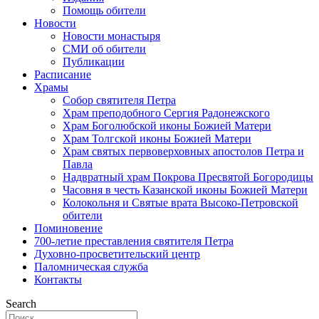
Помощь обители
Новости
Новости монастыря
СМИ об обители
Публикации
Расписание
Храмы
Собор святителя Петра
Храм преподобного Сергия Радонежского
Храм Боголюбской иконы Божией Матери
Храм Толгской иконы Божией Матери
Храм святых первоверховных апостолов Петра и
Павла
Надвратный храм Покрова Пресвятой Богородицы
Часовня в честь Казанской иконы Божией Матери
Колокольня и Святые врата Высоко-Петровской
обители
Поминовение
700-летие преставления святителя Петра
Духовно-просветительский центр
Паломническая служба
Контакты
Search