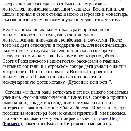
которая находится недалеко от Высоко-Петровского
монастыря, произошла эвакуация учащихся. Воспитанников
школы принял в своих стенах Высоко-Петровский монастырь,
оказавшийся самым близким и удобным для этого местом.
Неожиданных юных паломников сразу пригласили в
монастырскую трапезную, где угостили чаем с
монастырскими пирожками, конфетами и фруктами. После
того как дети отдохнули и подкрепились, для всех желающих,
паломническая служба обители организовала обзорную
экскурсию по монастырю. В храме в честь преподобного
Сергия Радонежского нашим гостям рассказали о главных
святынях обители, в Петровском соборе дети узнали о житии
митрополита Петра – основателя Высоко-Петровского
монастыря, а в Нарышкинских палатах посетили
международную фотовыставку «Духовные ценности”.
«Сегодня мы были рады встречать в стенах нашего монастыря
учеников Русской классической гимназии. Особенно приятно
было видеть, как дети в ожидании прихода родителей с
интересом знакомятся с ансамблем обители. И хотя повод для
посещения монастыря был не самый приятный, мы надеемся,
что юным паломникам у нас понравилось» –
игумен Петр
(Еремеев),
наместник Высоко-Петровского монастыря.