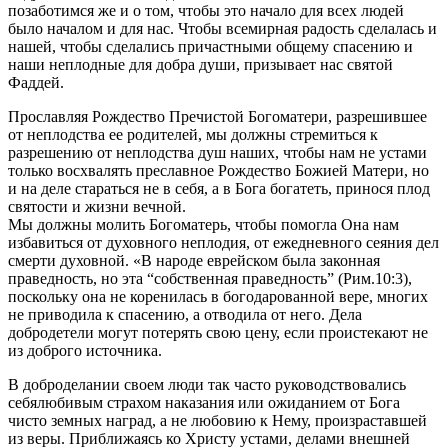
позаботимся же и о том, чтобы это начало для всех людей
было началом и для нас. Чтобы всемирная радость сделалась и
нашей, чтобы сделались причастными общему спасению и
наши неплодные для добра души, призывает нас святой
Фаддей.
Прославляя Рождество Пречистой Богоматери, разрешившее
от неплодства ее родителей, мы должны стремиться к
разрешению от неплодства душ наших, чтобы нам не устами
только восхвалять преславное Рождество Божией Матери, но
и на деле стараться не в себя, а в Бога богатеть, принося плод
святости и жизни вечной.
Мы должны молить Богоматерь, чтобы помогла Она нам
избавиться от духовного неплодия, от ежедневного сеяния дел
смерти духовной. «В народе еврейском была законная
праведность, но эта “собственная праведность” (Рим.10:3),
поскольку она не коренилась в богодарованной вере, многих
не приводила к спасению, а отводила от него. Дела
добродетели могут потерять свою цену, если проистекают не
из доброго источника.
В доброделании своем люди так часто руководствовались
себялюбивым страхом наказания или ожиданием от Бога
чисто земных наград, а не любовию к Нему, произраставшей
из веры. Приближаясь ко Христу устами, делами внешней