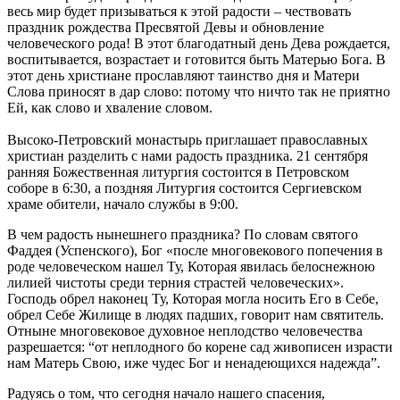
весь мир будет призываться к этой радости – чествовать
праздник рождества Пресвятой Девы и обновление
человеческого рода! В этот благодатный день Дева рождается,
воспитывается, возрастает и готовится быть Матерью Бога. В
этот день христиане прославляют таинство дня и Матери
Слова приносят в дар слово: потому что ничто так не приятно
Ей, как слово и хваление словом.
Высоко-Петровский монастырь приглашает православных
христиан разделить с нами радость праздника. 21 сентября
ранняя Божественная литургия состоится в Петровском
соборе в 6:30, а поздняя Литургия состоится Сергиевском
храме обители, начало службы в 9:00.
В чем радость нынешнего праздника? По словам святого
Фаддея (Успенского), Бог «после многовекового попечения в
роде человеческом нашел Ту, Которая явилась белоснежною
лилией чистоты среди терния страстей человеческих».
Господь обрел наконец Ту, Которая могла носить Его в Себе,
обрел Себе Жилище в людях падших, говорит нам святитель.
Отныне многовековое духовное неплодство человечества
разрешается: “от неплодного бо корене сад живописен израсти
нам Матерь Свою, иже чудес Бог и ненадеющихся надежда”.
Радуясь о том, что сегодня начало нашего спасения,