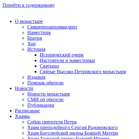
Перейти к содержимому
О монастыре
Священноархимандрит
Наместник
Братия
Хор
История
Исторический очерк
Настоятели и наместники
Святыни
Святые Высоко-Петровского монастыря
Издания
Помощь обители
Новости
Новости монастыря
СМИ об обители
Публикации
Расписание
Храмы
Собор святителя Петра
Храм преподобного Сергия Радонежского
Храм Боголюбской иконы Божией Матери
Храм Толгской иконы Божией Матери