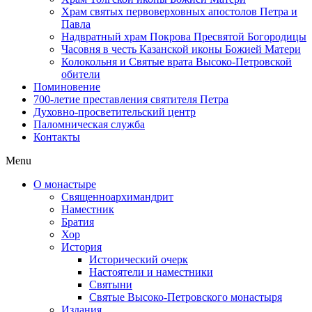
Храм святых первоверховных апостолов Петра и
Павла
Надвратный храм Покрова Пресвятой Богородицы
Часовня в честь Казанской иконы Божией Матери
Колокольня и Святые врата Высоко-Петровской
обители
Поминовение
700-летие преставления святителя Петра
Духовно-просветительский центр
Паломническая служба
Контакты
Menu
О монастыре
Священноархимандрит
Наместник
Братия
Хор
История
Исторический очерк
Настоятели и наместники
Святыни
Святые Высоко-Петровского монастыря
Издания