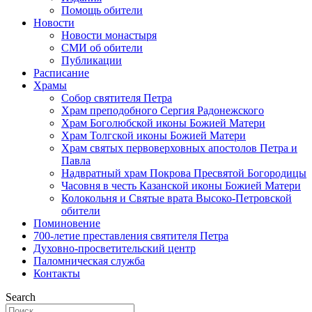
Помощь обители
Новости
Новости монастыря
СМИ об обители
Публикации
Расписание
Храмы
Собор святителя Петра
Храм преподобного Сергия Радонежского
Храм Боголюбской иконы Божией Матери
Храм Толгской иконы Божией Матери
Храм святых первоверховных апостолов Петра и
Павла
Надвратный храм Покрова Пресвятой Богородицы
Часовня в честь Казанской иконы Божией Матери
Колокольня и Святые врата Высоко-Петровской
обители
Поминовение
700-летие преставления святителя Петра
Духовно-просветительский центр
Паломническая служба
Контакты
Search