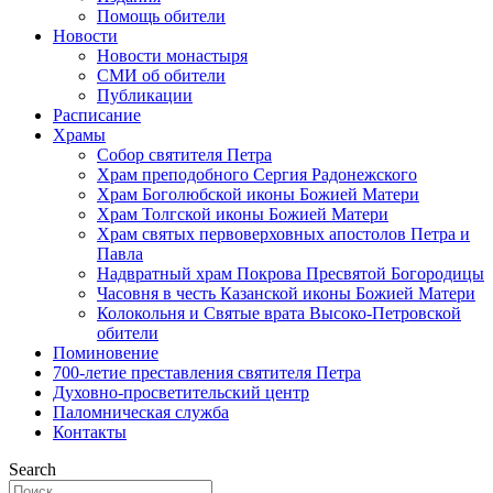
Помощь обители
Новости
Новости монастыря
СМИ об обители
Публикации
Расписание
Храмы
Собор святителя Петра
Храм преподобного Сергия Радонежского
Храм Боголюбской иконы Божией Матери
Храм Толгской иконы Божией Матери
Храм святых первоверховных апостолов Петра и
Павла
Надвратный храм Покрова Пресвятой Богородицы
Часовня в честь Казанской иконы Божией Матери
Колокольня и Святые врата Высоко-Петровской
обители
Поминовение
700-летие преставления святителя Петра
Духовно-просветительский центр
Паломническая служба
Контакты
Search