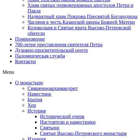
Храм святых первоверховных апостолов Петра и
Павла
Надвратный храм Покрова Пресвятой Богородицы
Часовня в честь Казанской иконы Божией Матери
Колокольня и Святые врата Высоко-Петровской
обители
Поминовение
700-летие преставления святителя Петра
Духовно-просветительский центр
Паломническая служба
Контакты
Menu
О монастыре
Священноархимандрит
Наместник
Братия
Хор
История
Исторический очерк
Настоятели и наместники
Святыни
Святые Высоко-Петровского монастыря
Издания