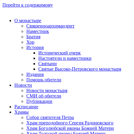
Перейти к содержимому
О монастыре
Священноархимандрит
Наместник
Братия
Хор
История
Исторический очерк
Настоятели и наместники
Святыни
Святые Высоко-Петровского монастыря
Издания
Помощь обители
Новости
Новости монастыря
СМИ об обители
Публикации
Расписание
Храмы
Собор святителя Петра
Храм преподобного Сергия Радонежского
Храм Боголюбской иконы Божией Матери
Храм Толгской иконы Божией Матери