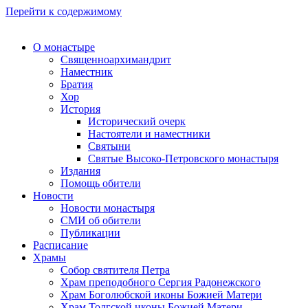
Перейти к содержимому
О монастыре
Священноархимандрит
Наместник
Братия
Хор
История
Исторический очерк
Настоятели и наместники
Святыни
Святые Высоко-Петровского монастыря
Издания
Помощь обители
Новости
Новости монастыря
СМИ об обители
Публикации
Расписание
Храмы
Собор святителя Петра
Храм преподобного Сергия Радонежского
Храм Боголюбской иконы Божией Матери
Храм Толгской иконы Божией Матери