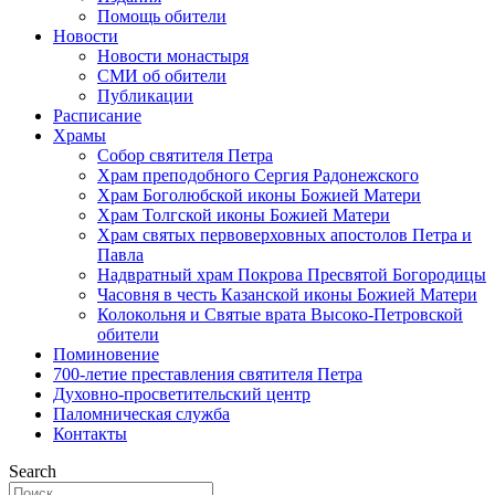
Помощь обители
Новости
Новости монастыря
СМИ об обители
Публикации
Расписание
Храмы
Собор святителя Петра
Храм преподобного Сергия Радонежского
Храм Боголюбской иконы Божией Матери
Храм Толгской иконы Божией Матери
Храм святых первоверховных апостолов Петра и
Павла
Надвратный храм Покрова Пресвятой Богородицы
Часовня в честь Казанской иконы Божией Матери
Колокольня и Святые врата Высоко-Петровской
обители
Поминовение
700-летие преставления святителя Петра
Духовно-просветительский центр
Паломническая служба
Контакты
Search