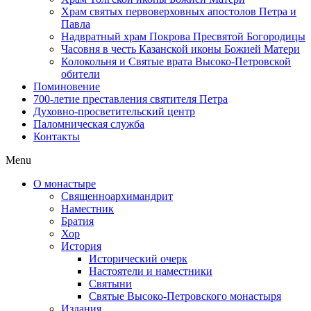
Храм святых первоверховных апостолов Петра и
Павла
Надвратный храм Покрова Пресвятой Богородицы
Часовня в честь Казанской иконы Божией Матери
Колокольня и Святые врата Высоко-Петровской
обители
Поминовение
700-летие преставления святителя Петра
Духовно-просветительский центр
Паломническая служба
Контакты
Menu
О монастыре
Священноархимандрит
Наместник
Братия
Хор
История
Исторический очерк
Настоятели и наместники
Святыни
Святые Высоко-Петровского монастыря
Издания