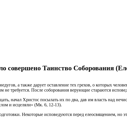
ло совершено Таинство Соборования (Е
едугов, а также дарует оставление тех грехов, о которых челов
м не требуется. После соборования верующие стараются исповеда
ть, начал Христос посылать их по два, дав им власть над нечи
ом и исцеляли» (Мк. 6, 12-13).
одготовки. Некоторые исповедуются перед елеосвящением, но эт