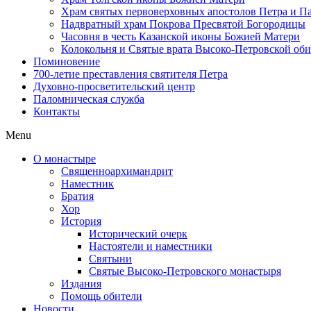
Храм святых первоверховных апостолов Петра и П
Надвратный храм Покрова Пресвятой Богородицы
Часовня в честь Казанской иконы Божией Матери
Колокольня и Святые врата Высоко-Петровской об
Поминовение
700-летие преставления святителя Петра
Духовно-просветительский центр
Паломническая служба
Контакты
Menu
О монастыре
Священноархимандрит
Наместник
Братия
Хор
История
Исторический очерк
Настоятели и наместники
Святыни
Святые Высоко-Петровского монастыря
Издания
Помощь обители
Новости