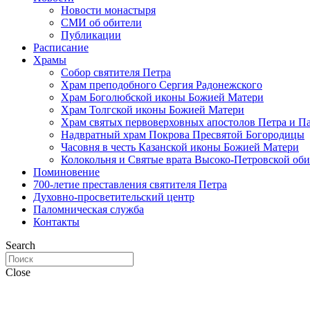
Новости монастыря
СМИ об обители
Публикации
Расписание
Храмы
Собор святителя Петра
Храм преподобного Сергия Радонежского
Храм Боголюбской иконы Божией Матери
Храм Толгской иконы Божией Матери
Храм святых первоверховных апостолов Петра и П
Надвратный храм Покрова Пресвятой Богородицы
Часовня в честь Казанской иконы Божией Матери
Колокольня и Святые врата Высоко-Петровской об
Поминовение
700-летие преставления святителя Петра
Духовно-просветительский центр
Паломническая служба
Контакты
Search
Close