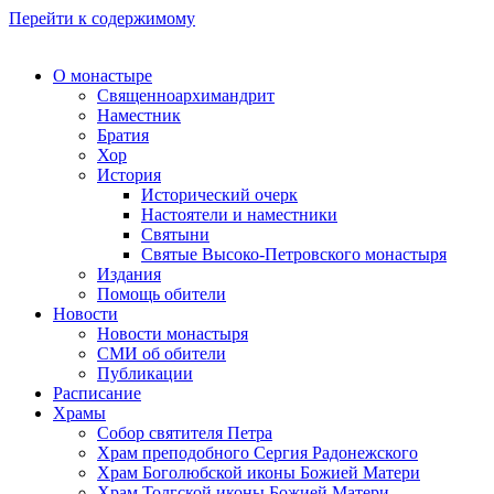
Перейти к содержимому
О монастыре
Священноархимандрит
Наместник
Братия
Хор
История
Исторический очерк
Настоятели и наместники
Святыни
Святые Высоко-Петровского монастыря
Издания
Помощь обители
Новости
Новости монастыря
СМИ об обители
Публикации
Расписание
Храмы
Собор святителя Петра
Храм преподобного Сергия Радонежского
Храм Боголюбской иконы Божией Матери
Храм Толгской иконы Божией Матери