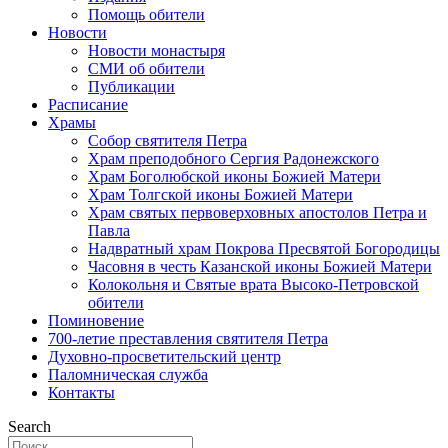
Помощь обители
Новости
Новости монастыря
СМИ об обители
Публикации
Расписание
Храмы
Собор святителя Петра
Храм преподобного Сергия Радонежского
Храм Боголюбской иконы Божией Матери
Храм Толгской иконы Божией Матери
Храм святых первоверховных апостолов Петра и
Павла
Надвратный храм Покрова Пресвятой Богородицы
Часовня в честь Казанской иконы Божией Матери
Колокольня и Святые врата Высоко-Петровской
обители
Поминовение
700-летие преставления святителя Петра
Духовно-просветительский центр
Паломническая служба
Контакты
Search