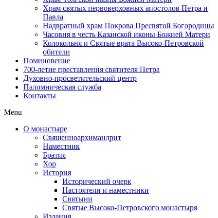
Храм святых первоверховных апостолов Петра и
Павла
Надвратный храм Покрова Пресвятой Богородицы
Часовня в честь Казанской иконы Божией Матери
Колокольня и Святые врата Высоко-Петровской
обители
Поминовение
700-летие преставления святителя Петра
Духовно-просветительский центр
Паломническая служба
Контакты
Menu
О монастыре
Священноархимандрит
Наместник
Братия
Хор
История
Исторический очерк
Настоятели и наместники
Святыни
Святые Высоко-Петровского монастыря
Издания