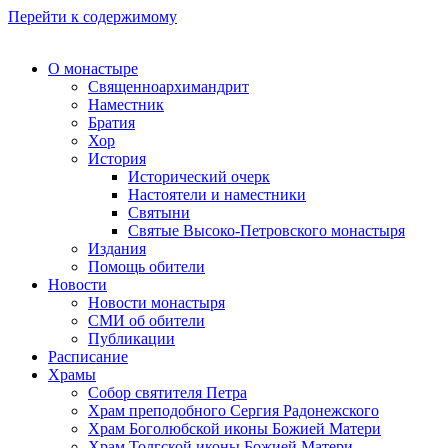
Перейти к содержимому
О монастыре
Священноархимандрит
Наместник
Братия
Хор
История
Исторический очерк
Настоятели и наместники
Святыни
Святые Высоко-Петровского монастыря
Издания
Помощь обители
Новости
Новости монастыря
СМИ об обители
Публикации
Расписание
Храмы
Собор святителя Петра
Храм преподобного Сергия Радонежского
Храм Боголюбской иконы Божией Матери
Храм Толгской иконы Божией Матери