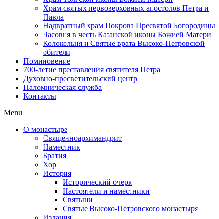
Храм святых первоверховных апостолов Петра и
Павла
Надвратный храм Покрова Пресвятой Богородицы
Часовня в честь Казанской иконы Божией Матери
Колокольня и Святые врата Высоко-Петровской
обители
Поминовение
700-летие преставления святителя Петра
Духовно-просветительский центр
Паломническая служба
Контакты
Menu
О монастыре
Священноархимандрит
Наместник
Братия
Хор
История
Исторический очерк
Настоятели и наместники
Святыни
Святые Высоко-Петровского монастыря
Издания