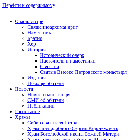
Перейти к содержимому
О монастыре
Священноархимандрит
Наместник
Братия
Хор
История
Исторический очерк
Настоятели и наместники
Святыни
Святые Высоко-Петровского монастыря
Издания
Помощь обители
Новости
Новости монастыря
СМИ об обители
Публикации
Расписание
Храмы
Собор святителя Петра
Храм преподобного Сергия Радонежского
Храм Боголюбской иконы Божией Матери
Храм Толгской иконы Божией Матери