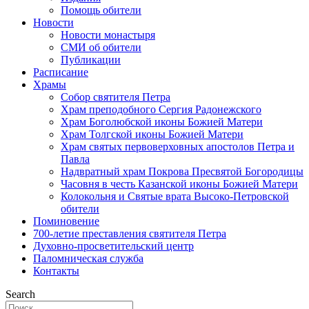
Помощь обители
Новости
Новости монастыря
СМИ об обители
Публикации
Расписание
Храмы
Собор святителя Петра
Храм преподобного Сергия Радонежского
Храм Боголюбской иконы Божией Матери
Храм Толгской иконы Божией Матери
Храм святых первоверховных апостолов Петра и
Павла
Надвратный храм Покрова Пресвятой Богородицы
Часовня в честь Казанской иконы Божией Матери
Колокольня и Святые врата Высоко-Петровской
обители
Поминовение
700-летие преставления святителя Петра
Духовно-просветительский центр
Паломническая служба
Контакты
Search