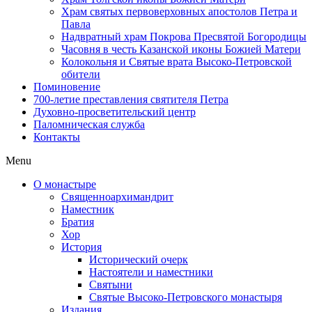
Храм святых первоверховных апостолов Петра и
Павла
Надвратный храм Покрова Пресвятой Богородицы
Часовня в честь Казанской иконы Божией Матери
Колокольня и Святые врата Высоко-Петровской
обители
Поминовение
700-летие преставления святителя Петра
Духовно-просветительский центр
Паломническая служба
Контакты
Menu
О монастыре
Священноархимандрит
Наместник
Братия
Хор
История
Исторический очерк
Настоятели и наместники
Святыни
Святые Высоко-Петровского монастыря
Издания