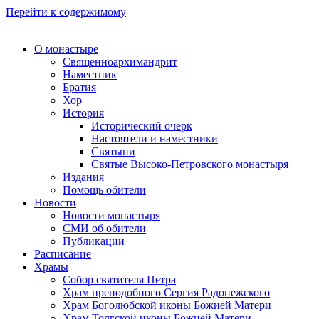
Перейти к содержимому
О монастыре
Священноархимандрит
Наместник
Братия
Хор
История
Исторический очерк
Настоятели и наместники
Святыни
Святые Высоко-Петровского монастыря
Издания
Помощь обители
Новости
Новости монастыря
СМИ об обители
Публикации
Расписание
Храмы
Собор святителя Петра
Храм преподобного Сергия Радонежского
Храм Боголюбской иконы Божией Матери
Храм Толгской иконы Божией Матери