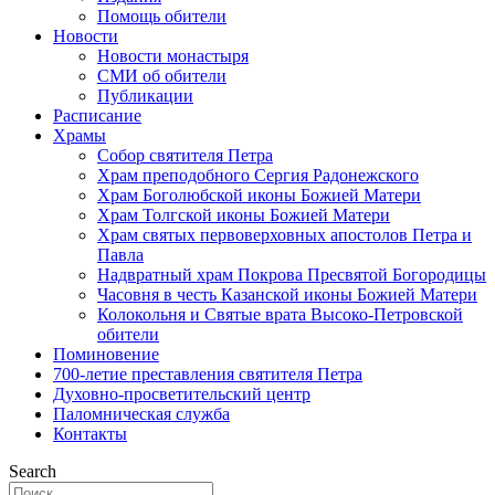
Помощь обители
Новости
Новости монастыря
СМИ об обители
Публикации
Расписание
Храмы
Собор святителя Петра
Храм преподобного Сергия Радонежского
Храм Боголюбской иконы Божией Матери
Храм Толгской иконы Божией Матери
Храм святых первоверховных апостолов Петра и
Павла
Надвратный храм Покрова Пресвятой Богородицы
Часовня в честь Казанской иконы Божией Матери
Колокольня и Святые врата Высоко-Петровской
обители
Поминовение
700-летие преставления святителя Петра
Духовно-просветительский центр
Паломническая служба
Контакты
Search