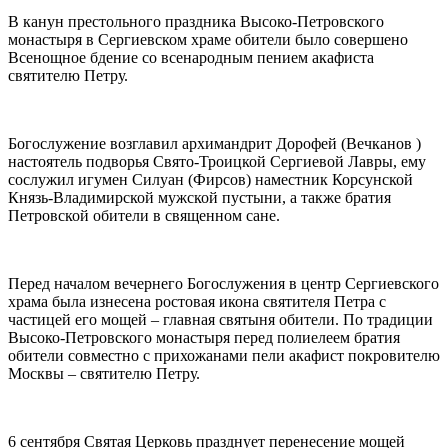
В канун престольного праздника Высоко-Петровского
монастыря в Сергиевском храме обители было совершено
Всенощное бдение со всенародным пением акафиста
святителю Петру.
Богослужение возглавил архимандрит Дорофей (Вечканов )
настоятель подворья Свято-Троицкой Сергиевой Лавры, ему
сослужил игумен Силуан (Фирсов) наместник Корсунской
Князь-Владимирской мужской пустыни, а также братия
Петровской обители в священном сане.
Перед началом вечернего Богослужения в центр Сергиевского
храма была изнесена ростовая икона святителя Петра с
частицей его мощей – главная святыня обители. По традиции
Высоко-Петровского монастыря перед полиелеем братия
обители совместно с прихожанами пели акафист покровителю
Москвы – святителю Петру.
6 сентября Святая Церковь празднует перенесение мощей