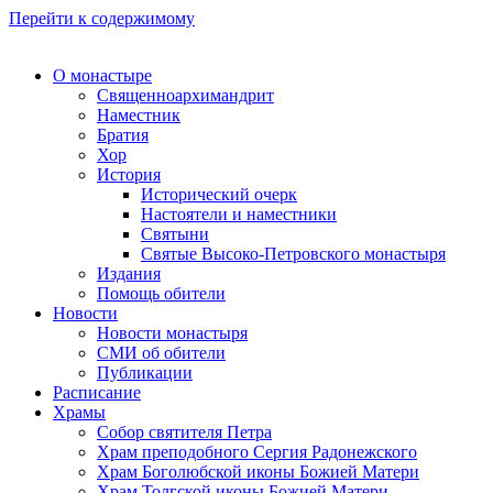
Перейти к содержимому
О монастыре
Священноархимандрит
Наместник
Братия
Хор
История
Исторический очерк
Настоятели и наместники
Святыни
Святые Высоко-Петровского монастыря
Издания
Помощь обители
Новости
Новости монастыря
СМИ об обители
Публикации
Расписание
Храмы
Собор святителя Петра
Храм преподобного Сергия Радонежского
Храм Боголюбской иконы Божией Матери
Храм Толгской иконы Божией Матери