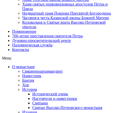
Храм святых первоверховных апостолов Петра и
Павла
Надвратный храм Покрова Пресвятой Богородицы
Часовня в честь Казанской иконы Божией Матери
Колокольня и Святые врата Высоко-Петровской
обители
Поминовение
700-летие преставления святителя Петра
Духовно-просветительский центр
Паломническая служба
Контакты
Menu
О монастыре
Священноархимандрит
Наместник
Братия
Хор
История
Исторический очерк
Настоятели и наместники
Святыни
Святые Высоко-Петровского монастыря
Издания