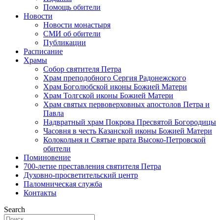
Помощь обители
Новости
Новости монастыря
СМИ об обители
Публикации
Расписание
Храмы
Собор святителя Петра
Храм преподобного Сергия Радонежского
Храм Боголюбской иконы Божией Матери
Храм Толгской иконы Божией Матери
Храм святых первоверховных апостолов Петра и
Павла
Надвратный храм Покрова Пресвятой Богородицы
Часовня в честь Казанской иконы Божией Матери
Колокольня и Святые врата Высоко-Петровской
обители
Поминовение
700-летие преставления святителя Петра
Духовно-просветительский центр
Паломническая служба
Контакты
Search