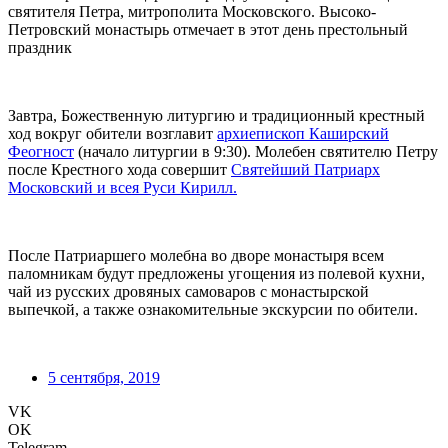
святителя Петра, митрополита Московского. Высоко-
Петровский монастырь отмечает в этот день престольный
праздник
Завтра, Божественную литургию и традиционный крестный
ход вокруг обители возглавит
архиепископ Каширский
Феогност
(начало литургии в 9:30). Молебен святителю Петру
после Крестного хода совершит
Святейший Патриарх
Московский и всея Руси Кирилл.
После Патриаршего молебна во дворе монастыря всем
паломникам будут предложены угощения из полевой кухни,
чай из русских дровяных самоваров с монастырской
выпечкой, а также ознакомительные экскурсии по обители.
5 сентября, 2019
VK
OK
Telegram