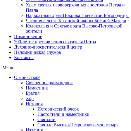
Храм святых первоверховных апостолов Петра и
Павла
Надвратный храм Покрова Пресвятой Богородицы
Часовня в честь Казанской иконы Божией Матери
Колокольня и Святые врата Высоко-Петровской
обители
Поминовение
700-летие преставления святителя Петра
Духовно-просветительский центр
Паломническая служба
Контакты
Menu
О монастыре
Священноархимандрит
Наместник
Братия
Хор
История
Исторический очерк
Настоятели и наместники
Святыни
Святые Высоко-Петровского монастыря
Издания