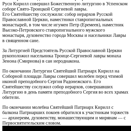
Руси Кирилл совершил Божественную литургию в Успенском
соборе Свято-Троицкой Сергиевой лавры.
Его Святейшеству сослужили: собор иерархов Русской
Православной Церкви, наместники ставропигиальных
монастырей, в том числе игумен Петр (Еремеев)
, наместник
Высоко-Петровского ставропигиального мужского
монастыря, духовенство города Москвы и насельники Лавры
в священном сане.
За Литургией Предстоятель Русской Православной Церкви
рукоположил насельника Троице-Сергиевой лавры монаха
Зенона (Смирнова) в сан иеродиакона.
По окончании Литургии Святейший Патриарх Кирилл на
Соборной площади Лавры совершил молебен перед чтимой
иконой преподобного Сергия Радонежского. Его
Святейшеству сослужил собор иерархов, совершавших
Литургию в день памяти преподобного Сергия во всех храмах
обители.
По окончании молебна Святейший Патриарх Кирилл с
балкона Патриарших покоев обратился к участникам торжеств
— архиереям, духовенству, монашествующим и мирянам — с
Первосвятительским словом.