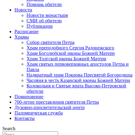
Помощь обители
Новости
Новости монастыря
СМИ об обители
Публикации
Расписание
Храмы
Собор святителя Петра
Храм преподобного Сергия Радонежского
Храм Боголюбской иконы Божией Матери
Храм Толгской иконы Божией Матери
Храм святых первоверховных апостолов Петра и
Павла
Надвратный храм Покрова Пресвятой Богородицы
Часовня в честь Казанской иконы Божией Матери
Колокольня и Святые врата Высоко-Петровской
обители
Поминовение
700-летие преставления святителя Петра
Духовно-просветительский центр
Паломническая служба
Контакты
Search