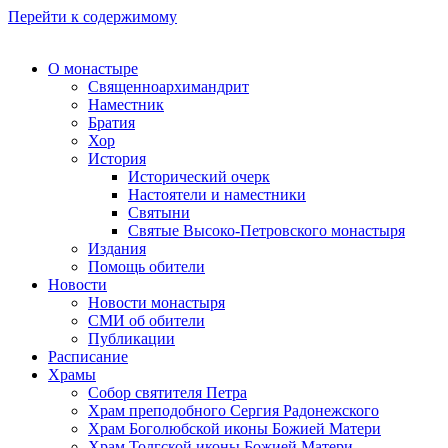
Перейти к содержимому
О монастыре
Священноархимандрит
Наместник
Братия
Хор
История
Исторический очерк
Настоятели и наместники
Святыни
Святые Высоко-Петровского монастыря
Издания
Помощь обители
Новости
Новости монастыря
СМИ об обители
Публикации
Расписание
Храмы
Собор святителя Петра
Храм преподобного Сергия Радонежского
Храм Боголюбской иконы Божией Матери
Храм Толгской иконы Божией Матери