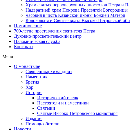
Храм святых первоверховных апостолов Петра и П
Надвратный храм Покрова Пресвятой Богородицы
Часовня в честь Казанской иконы Божией Матери
Колокольня и Святые врата Высоко-Петровской об
Поминовение
700-летие преставления святителя Петра
Духовно-просветительский центр
Паломническая служба
Контакты
Menu
О монастыре
Священноархимандрит
Наместник
Братия
Хор
История
Исторический очерк
Настоятели и наместники
Святыни
Святые Высоко-Петровского монастыря
Издания
Помощь обители
Новости