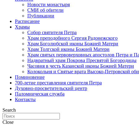
Новости монастыря
СМИ об обители
Публикации
Расписание
Храмы
Собор святителя Петра
Храм преподобного Сергия Радонежского
Храм Боголюбской иконы Божией Матери
Храм Толгской иконы Божией Матери
Храм святых первоверховных апостолов Петра и П
Надвратный храм Покрова Пресвятой Богородицы
Часовня в честь Казанской иконы Божией Матери
Колокольня и Святые врата Высоко-Петровской об
Поминовение
700-летие преставления святителя Петра
Духовно-просветительский центр
Паломническая служба
Контакты
Search
Close