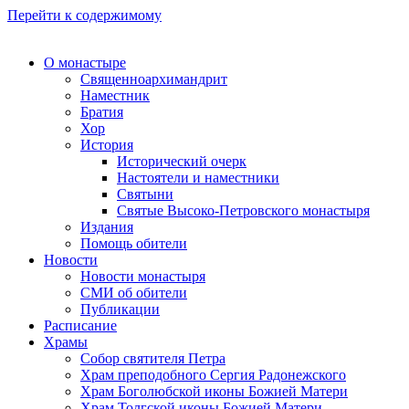
Перейти к содержимому
О монастыре
Священноархимандрит
Наместник
Братия
Хор
История
Исторический очерк
Настоятели и наместники
Святыни
Святые Высоко-Петровского монастыря
Издания
Помощь обители
Новости
Новости монастыря
СМИ об обители
Публикации
Расписание
Храмы
Собор святителя Петра
Храм преподобного Сергия Радонежского
Храм Боголюбской иконы Божией Матери
Храм Толгской иконы Божией Матери