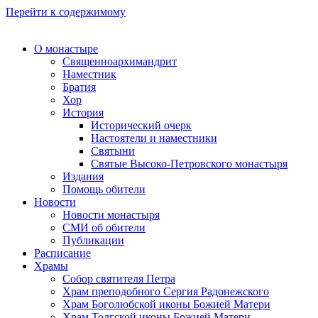
Перейти к содержимому
О монастыре
Священноархимандрит
Наместник
Братия
Хор
История
Исторический очерк
Настоятели и наместники
Святыни
Святые Высоко-Петровского монастыря
Издания
Помощь обители
Новости
Новости монастыря
СМИ об обители
Публикации
Расписание
Храмы
Собор святителя Петра
Храм преподобного Сергия Радонежского
Храм Боголюбской иконы Божией Матери
Храм Толгской иконы Божией Матери