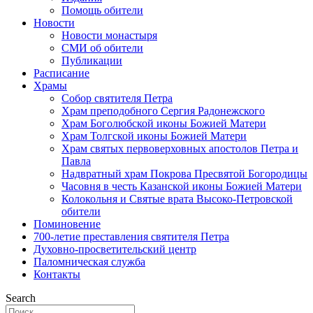
Помощь обители
Новости
Новости монастыря
СМИ об обители
Публикации
Расписание
Храмы
Собор святителя Петра
Храм преподобного Сергия Радонежского
Храм Боголюбской иконы Божией Матери
Храм Толгской иконы Божией Матери
Храм святых первоверховных апостолов Петра и
Павла
Надвратный храм Покрова Пресвятой Богородицы
Часовня в честь Казанской иконы Божией Матери
Колокольня и Святые врата Высоко-Петровской
обители
Поминовение
700-летие преставления святителя Петра
Духовно-просветительский центр
Паломническая служба
Контакты
Search