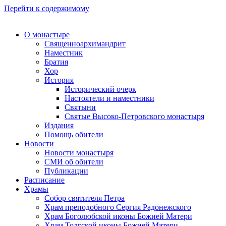
Перейти к содержимому
О монастыре
Священноархимандрит
Наместник
Братия
Хор
История
Исторический очерк
Настоятели и наместники
Святыни
Святые Высоко-Петровского монастыря
Издания
Помощь обители
Новости
Новости монастыря
СМИ об обители
Публикации
Расписание
Храмы
Собор святителя Петра
Храм преподобного Сергия Радонежского
Храм Боголюбской иконы Божией Матери
Храм Толгской иконы Божией Матери