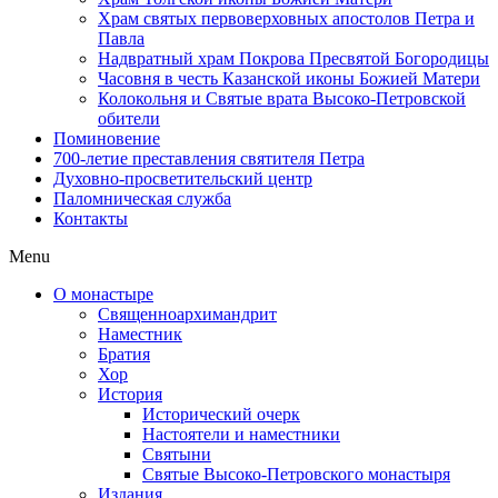
Храм святых первоверховных апостолов Петра и
Павла
Надвратный храм Покрова Пресвятой Богородицы
Часовня в честь Казанской иконы Божией Матери
Колокольня и Святые врата Высоко-Петровской
обители
Поминовение
700-летие преставления святителя Петра
Духовно-просветительский центр
Паломническая служба
Контакты
Menu
О монастыре
Священноархимандрит
Наместник
Братия
Хор
История
Исторический очерк
Настоятели и наместники
Святыни
Святые Высоко-Петровского монастыря
Издания