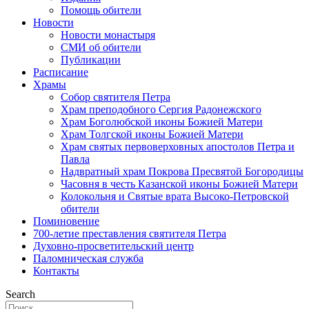
Помощь обители
Новости
Новости монастыря
СМИ об обители
Публикации
Расписание
Храмы
Собор святителя Петра
Храм преподобного Сергия Радонежского
Храм Боголюбской иконы Божией Матери
Храм Толгской иконы Божией Матери
Храм святых первоверховных апостолов Петра и
Павла
Надвратный храм Покрова Пресвятой Богородицы
Часовня в честь Казанской иконы Божией Матери
Колокольня и Святые врата Высоко-Петровской
обители
Поминовение
700-летие преставления святителя Петра
Духовно-просветительский центр
Паломническая служба
Контакты
Search