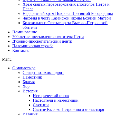
Храм святых первоверховных апостолов Петра и
Павла
Надвратный храм Покрова Пресвятой Богородицы
Часовня в честь Казанской иконы Божией Матери
Колокольня и Святые врата Высоко-Петровской
обители
Поминовение
700-летие преставления святителя Петра
Духовно-просветительский центр
Паломническая служба
Контакты
Menu
О монастыре
Священноархимандрит
Наместник
Братия
Хор
История
Исторический очерк
Настоятели и наместники
Святыни
Святые Высоко-Петровского монастыря
Издания