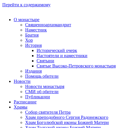
Перейти к содержимому
О монастыре
Священноархимандрит
Наместник
Братия
Хор
История
Исторический очерк
Настоятели и наместники
Святыни
Святые Высоко-Петровского монастыря
Издания
Помощь обители
Новости
Новости монастыря
СМИ об обители
Публикации
Расписание
Храмы
Собор святителя Петра
Храм преподобного Сергия Радонежского
Храм Боголюбской иконы Божией Матери
Храм Толгской иконы Божией Матери