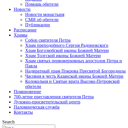
Помощь обители
Новости
Новости монастыря
СМИ об обители
Публикации
Расписание
Храмы
Собор святителя Петра
Храм преподобного Сергия Радонежского
Храм Боголюбской иконы Божией Матери
Храм Толгской иконы Божией Матери
Храм святых первоверховных апостолов Петра и
Павла
Надвратный храм Покрова Пресвятой Богородицы
Часовня в честь Казанской иконы Божией Матери
Колокольня и Святые врата Высоко-Петровской
обители
Поминовение
700-летие преставления святителя Петра
Духовно-просветительский центр
Паломническая служба
Контакты
Search