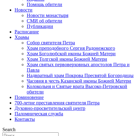
Помощь обители
Новости
Новости монастыря
СМИ об обители
Публикации
Расписание
Храмы
Собор святителя Петра
Храм преподобного Сергия Радонежского
Храм Боголюбской иконы Божией Матери
Храм Толгской иконы Божией Матери
Храм святых первоверховных апостолов Петра и
Павла
Надвратный храм Покрова Пресвятой Богородицы
Часовня в честь Казанской иконы Божией Матери
Колокольня и Святые врата Высоко-Петровской
обители
Поминовение
700-летие преставления святителя Петра
Духовно-просветительский центр
Паломническая служба
Контакты
Search