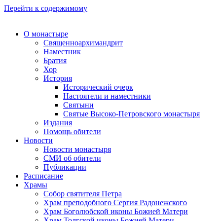
Перейти к содержимому
О монастыре
Священноархимандрит
Наместник
Братия
Хор
История
Исторический очерк
Настоятели и наместники
Святыни
Святые Высоко-Петровского монастыря
Издания
Помощь обители
Новости
Новости монастыря
СМИ об обители
Публикации
Расписание
Храмы
Собор святителя Петра
Храм преподобного Сергия Радонежского
Храм Боголюбской иконы Божией Матери
Храм Толгской иконы Божией Матери