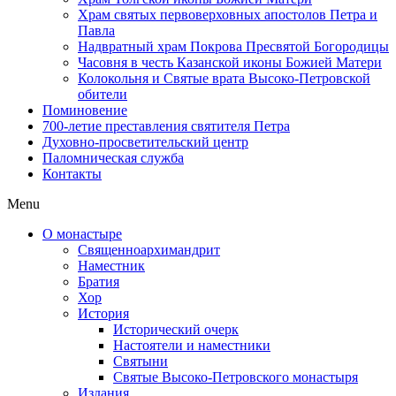
Храм святых первоверховных апостолов Петра и
Павла
Надвратный храм Покрова Пресвятой Богородицы
Часовня в честь Казанской иконы Божией Матери
Колокольня и Святые врата Высоко-Петровской
обители
Поминовение
700-летие преставления святителя Петра
Духовно-просветительский центр
Паломническая служба
Контакты
Menu
О монастыре
Священноархимандрит
Наместник
Братия
Хор
История
Исторический очерк
Настоятели и наместники
Святыни
Святые Высоко-Петровского монастыря
Издания