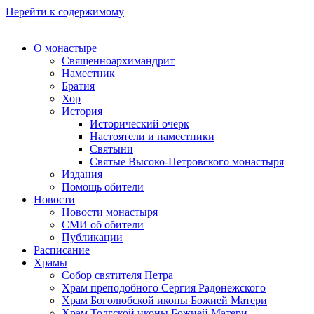
Перейти к содержимому
О монастыре
Священноархимандрит
Наместник
Братия
Хор
История
Исторический очерк
Настоятели и наместники
Святыни
Святые Высоко-Петровского монастыря
Издания
Помощь обители
Новости
Новости монастыря
СМИ об обители
Публикации
Расписание
Храмы
Собор святителя Петра
Храм преподобного Сергия Радонежского
Храм Боголюбской иконы Божией Матери
Храм Толгской иконы Божией Матери