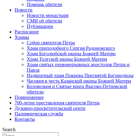
Помощь обители
Новости
Новости монастыря
СМИ об обители
Публикации
Расписание
Храмы
Собор святителя Петра
Храм преподобного Сергия Радонежского
Храм Боголюбской иконы Божией Матери
Храм Толгской иконы Божией Матери
Храм святых первоверховных апостолов Петра и
Павла
Надвратный храм Покрова Пресвятой Богородицы
Часовня в честь Казанской иконы Божией Матери
Колокольня и Святые врата Высоко-Петровской
обители
Поминовение
700-летие преставления святителя Петра
Духовно-просветительский центр
Паломническая служба
Контакты
Search