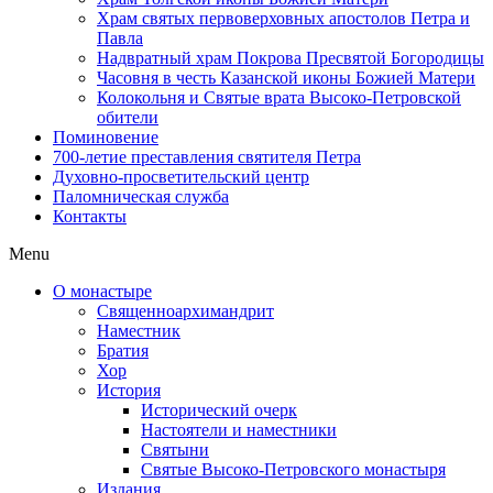
Храм святых первоверховных апостолов Петра и
Павла
Надвратный храм Покрова Пресвятой Богородицы
Часовня в честь Казанской иконы Божией Матери
Колокольня и Святые врата Высоко-Петровской
обители
Поминовение
700-летие преставления святителя Петра
Духовно-просветительский центр
Паломническая служба
Контакты
Menu
О монастыре
Священноархимандрит
Наместник
Братия
Хор
История
Исторический очерк
Настоятели и наместники
Святыни
Святые Высоко-Петровского монастыря
Издания