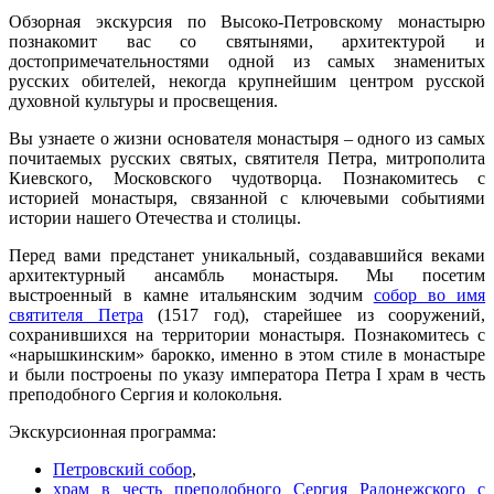
Обзорная экскурсия по Высоко-Петровскому монастырю
познакомит вас со святынями, архитектурой и
достопримечательностями одной из самых знаменитых
русских обителей, некогда крупнейшим центром русской
духовной культуры и просвещения.
Вы узнаете о жизни основателя монастыря – одного из самых
почитаемых русских святых, святителя Петра, митрополита
Киевского, Московского чудотворца. Познакомитесь с
историей монастыря, связанной с ключевыми событиями
истории нашего Отечества и столицы.
Перед вами предстанет уникальный, создававшийся веками
архитектурный ансамбль монастыря. Мы посетим
выстроенный в камне итальянским зодчим
собор во имя
святителя Петра
(1517 год), старейшее из сооружений,
сохранившихся на территории монастыря. Познакомитесь с
«нарышкинским» барокко, именно в этом стиле в монастыре
и были построены по указу императора Петра I храм в честь
преподобного Сергия и колокольня.
Экскурсионная программа:
Петровский собор
,
храм в честь преподобного Сергия Радонежского с