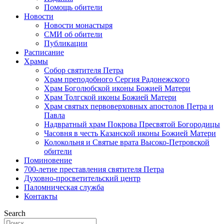
Помощь обители
Новости
Новости монастыря
СМИ об обители
Публикации
Расписание
Храмы
Собор святителя Петра
Храм преподобного Сергия Радонежского
Храм Боголюбской иконы Божией Матери
Храм Толгской иконы Божией Матери
Храм святых первоверховных апостолов Петра и
Павла
Надвратный храм Покрова Пресвятой Богородицы
Часовня в честь Казанской иконы Божией Матери
Колокольня и Святые врата Высоко-Петровской
обители
Поминовение
700-летие преставления святителя Петра
Духовно-просветительский центр
Паломническая служба
Контакты
Search