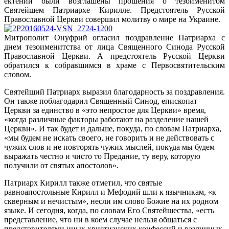
ектении были возглашены прошения о тезоименитом
Святейшем Патриархе Кирилле. Предстоятель Русской
Православной Церкви совершил молитву о мире на Украине.
Митрополит Онуфрий огласил поздравление Патриарха с
днем тезоименитства от лица Священного Синода Русской
Православной Церкви. А предстоятель Русской Церкви
обратился к собравшимся в храме с Первосвятительским
словом.
Святейший Патриарх выразил благодарность за поздравления.
Он также поблагодарил Священный Синод, епископат
Церкви за единство в «это непростое для Церкви» время,
«когда различные факторы работают на разделение нашей
Церкви». И так будет и дальше, покуда, по словам Патриарха,
«мы будем не искать своего, не говорить и не действовать с
чужих слов и не повторять чужих мыслей, покуда мы будем
выражать честно и чисто то Предание, ту веру, которую
получили от святых апостолов».
Патриарх Кирилл также отметил, что святые
равноапостольные Кирилл и Мефодий шли к язычникам, «к
скверным и нечистым», несли им слово Божие на их родном
языке. И сегодня, когда, по словам Его Святейшества, «есть
представление, что ни в коем случае нельзя общаться с
представителями иных христианских конфессий и различных