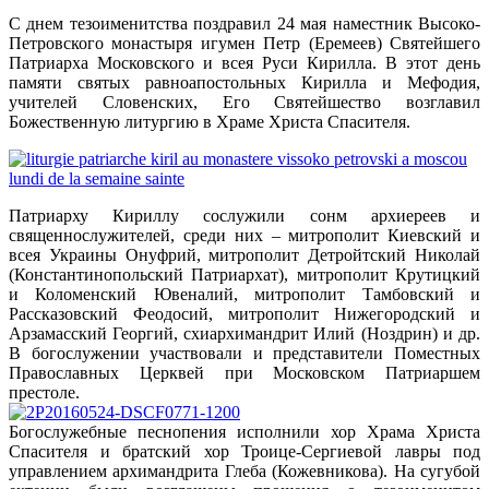
С днем тезоименитства поздравил 24 мая наместник Высоко-
Петровского монастыря игумен Петр (Еремеев) Святейшего
Патриарха Московского и всея Руси Кирилла. В этот день
памяти святых равноапостольных Кирилла и Мефодия,
учителей Словенских, Его Святейшество возглавил
Божественную литургию в Храме Христа Спасителя.
Патриарху Кириллу сослужили сонм архиереев и
священнослужителей
, среди них – митрополит Киевский и
всея Украины Онуфрий, митрополит Детройтский Николай
(Константинопольский Патриархат), митрополит Крутицкий
и Коломенский Ювеналий, митрополит Тамбовский и
Рассказовский Феодосий, митрополит Нижегородский и
Арзамасский Георгий, схиархимандрит Илий (Ноздрин) и др.
В богослужении участвовали и представители Поместных
Православных Церквей при Московском Патриаршем
престоле.
Богослужебные песнопения исполнили хор Храма Христа
Спасителя и братский хор Троице-Сергиевой лавры под
управлением архимандрита Глеба (Кожевникова). На сугубой