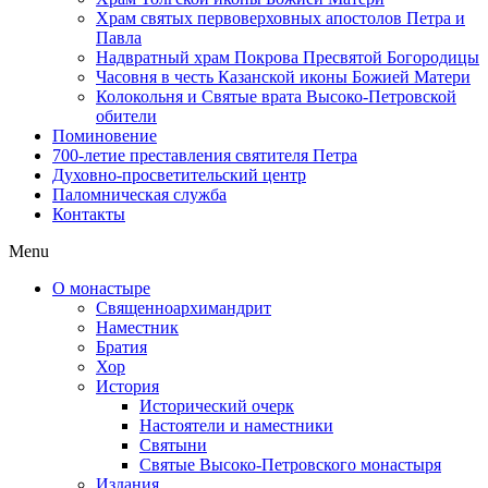
Храм святых первоверховных апостолов Петра и
Павла
Надвратный храм Покрова Пресвятой Богородицы
Часовня в честь Казанской иконы Божией Матери
Колокольня и Святые врата Высоко-Петровской
обители
Поминовение
700-летие преставления святителя Петра
Духовно-просветительский центр
Паломническая служба
Контакты
Menu
О монастыре
Священноархимандрит
Наместник
Братия
Хор
История
Исторический очерк
Настоятели и наместники
Святыни
Святые Высоко-Петровского монастыря
Издания