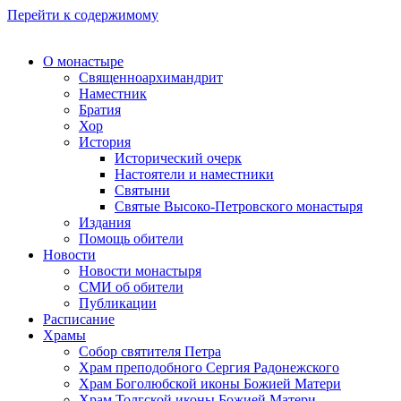
Перейти к содержимому
О монастыре
Священноархимандрит
Наместник
Братия
Хор
История
Исторический очерк
Настоятели и наместники
Святыни
Святые Высоко-Петровского монастыря
Издания
Помощь обители
Новости
Новости монастыря
СМИ об обители
Публикации
Расписание
Храмы
Собор святителя Петра
Храм преподобного Сергия Радонежского
Храм Боголюбской иконы Божией Матери
Храм Толгской иконы Божией Матери