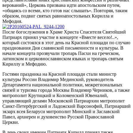
верований», Церковь призвана идти апостольским путем,
«общаясь со всеми, кто готов нас слышать». Повторяя, таким
образом, подвиг святых равноапостольных Кирилла и
Мефодия.
После богослужения в Храме Христа Спасителя Святейший
Патриарх принял участие в концерте «Вместе весело!..»,
который состоялся в этот день на Красной площади по случаю
празднования Дня славянской письменности и культуры. В
начале концерта прозвучали тропарь Пасхи на греческом,
латинском и церковнославянском языках и тропарь святым
Кириллу и Мефодию.
Гостями праздника на Красной площади стали министр
культуры России Владимир Мединский, руководитель
Департамента национальной политики, межрегиональных
связей и туризма города Москвы Владимир Черников, а также
митрополит Крутицкий и Коломенский Ювеналий,
управляющий делами Московской Патриархии митрополит
Санкт-Петербургский и Ладожский Варсонофий, Патриарший
экзарх всея Беларуси митрополит Минский и Заславский
Павел, архиереи и духовенство Русской Православной
Церкви.
В день своих именин Патриарх Кирилл принял также