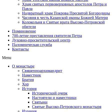
Храм святых первоверховных апостолов Петра и
Павла
Надвратный храм Покрова Пресвятой Богородицы
Часовня в честь Казанской иконы Божией Матери
Колокольня и Святые врата Высоко-Петровской
обители
Поминовение
700-летие преставления святителя Петра
Духовно-просветительский центр
Паломническая служба
Контакты
Menu
О монастыре
Священноархимандрит
Наместник
Братия
Хор
История
Исторический очерк
Настоятели и наместники
Святыни
Святые Высоко-Петровского монастыря
Издания