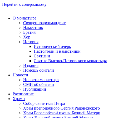
Перейти к содержимому
О монастыре
Священноархимандрит
Наместник
Братия
Хор
История
Исторический очерк
Настоятели и наместники
Святыни
Святые Высоко-Петровского монастыря
Издания
Помощь обители
Новости
Новости монастыря
СМИ об обители
Публикации
Расписание
Храмы
Собор святителя Петра
Храм преподобного Сергия Радонежского
Храм Боголюбской иконы Божией Матери
Храм Толгской иконы Божией Матери