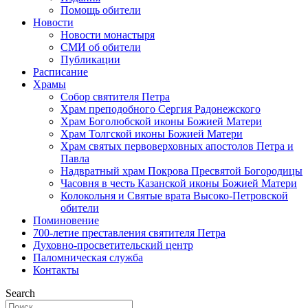
Помощь обители
Новости
Новости монастыря
СМИ об обители
Публикации
Расписание
Храмы
Собор святителя Петра
Храм преподобного Сергия Радонежского
Храм Боголюбской иконы Божией Матери
Храм Толгской иконы Божией Матери
Храм святых первоверховных апостолов Петра и
Павла
Надвратный храм Покрова Пресвятой Богородицы
Часовня в честь Казанской иконы Божией Матери
Колокольня и Святые врата Высоко-Петровской
обители
Поминовение
700-летие преставления святителя Петра
Духовно-просветительский центр
Паломническая служба
Контакты
Search