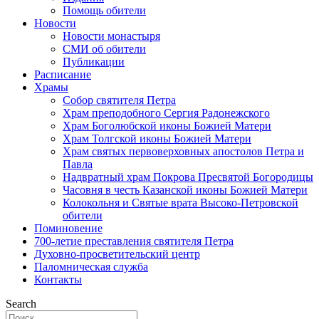
Помощь обители
Новости
Новости монастыря
СМИ об обители
Публикации
Расписание
Храмы
Собор святителя Петра
Храм преподобного Сергия Радонежского
Храм Боголюбской иконы Божией Матери
Храм Толгской иконы Божией Матери
Храм святых первоверховных апостолов Петра и
Павла
Надвратный храм Покрова Пресвятой Богородицы
Часовня в честь Казанской иконы Божией Матери
Колокольня и Святые врата Высоко-Петровской
обители
Поминовение
700-летие преставления святителя Петра
Духовно-просветительский центр
Паломническая служба
Контакты
Search