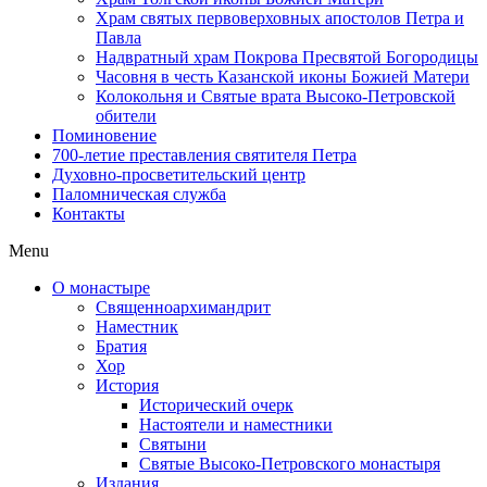
Храм святых первоверховных апостолов Петра и
Павла
Надвратный храм Покрова Пресвятой Богородицы
Часовня в честь Казанской иконы Божией Матери
Колокольня и Святые врата Высоко-Петровской
обители
Поминовение
700-летие преставления святителя Петра
Духовно-просветительский центр
Паломническая служба
Контакты
Menu
О монастыре
Священноархимандрит
Наместник
Братия
Хор
История
Исторический очерк
Настоятели и наместники
Святыни
Святые Высоко-Петровского монастыря
Издания