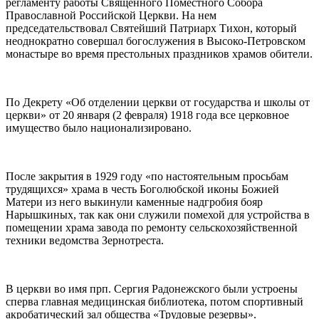
регламенту работы Священного Поместного Собopa
Православной Российской Церкви. На нем
председательствовал Святейший Патриарх Тихон, который
неоднократно совершал богослужения в Высоко-Петровском
монастыре во время престольных праздников храмов обители.
По Декрету «Об отделении церкви от государства и школы от
церкви» от 20 января (2 февраля) 1918 года все церковное
имущество было национализировано.
После закрытия в 1929 году «по настоятельным просьбам
трудящихся» храма в честь Боголюбской иконы Божией
Матери из него выкинули каменные надгробия бояр
Нарышкиных, так как они служили помехой для устройства в
помещении храма завода по ремонту сельскохозяйственной
техники ведомства Зернотреста.
В церкви во имя прп. Сергия Радонежского были устроены
сперва главная медицинская библиотека, потом спортивный
акробатический зал общества «Трудовые резервы».