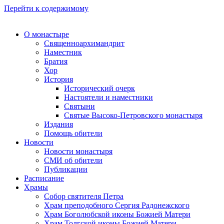
Перейти к содержимому
О монастыре
Священноархимандрит
Наместник
Братия
Хор
История
Исторический очерк
Настоятели и наместники
Святыни
Святые Высоко-Петровского монастыря
Издания
Помощь обители
Новости
Новости монастыря
СМИ об обители
Публикации
Расписание
Храмы
Собор святителя Петра
Храм преподобного Сергия Радонежского
Храм Боголюбской иконы Божией Матери
Храм Толгской иконы Божией Матери