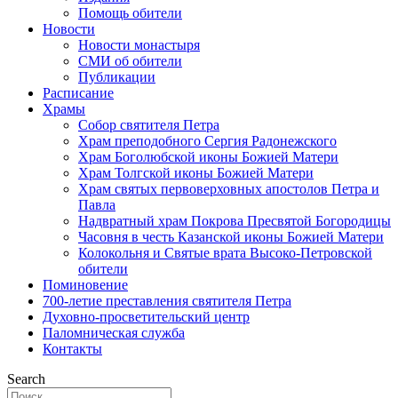
Помощь обители
Новости
Новости монастыря
СМИ об обители
Публикации
Расписание
Храмы
Собор святителя Петра
Храм преподобного Сергия Радонежского
Храм Боголюбской иконы Божией Матери
Храм Толгской иконы Божией Матери
Храм святых первоверховных апостолов Петра и
Павла
Надвратный храм Покрова Пресвятой Богородицы
Часовня в честь Казанской иконы Божией Матери
Колокольня и Святые врата Высоко-Петровской
обители
Поминовение
700-летие преставления святителя Петра
Духовно-просветительский центр
Паломническая служба
Контакты
Search