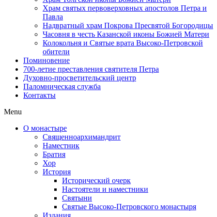
Храм святых первоверховных апостолов Петра и
Павла
Надвратный храм Покрова Пресвятой Богородицы
Часовня в честь Казанской иконы Божией Матери
Колокольня и Святые врата Высоко-Петровской
обители
Поминовение
700-летие преставления святителя Петра
Духовно-просветительский центр
Паломническая служба
Контакты
Menu
О монастыре
Священноархимандрит
Наместник
Братия
Хор
История
Исторический очерк
Настоятели и наместники
Святыни
Святые Высоко-Петровского монастыря
Издания