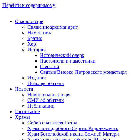
Перейти к содержимому
О монастыре
Священноархимандрит
Наместник
Братия
Хор
История
Исторический очерк
Настоятели и наместники
Святыни
Святые Высоко-Петровского монастыря
Издания
Помощь обители
Новости
Новости монастыря
СМИ об обители
Публикации
Расписание
Храмы
Собор святителя Петра
Храм преподобного Сергия Радонежского
Храм Боголюбской иконы Божией Матери
Храм Толгской иконы Божией Матери