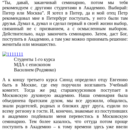
“Ты, давай, заканчивай семинарию, потом мы тебя
рекомендуем с другими студентами в Академию. Выбирай:
Питер или Москва”. Я хотел в Питер, да и мой отец Петр
рекомендовал мне в Петербург поступать, у него были там
друзья. Думал я, думал и сделал первый в своей жизни выбор,
связанный не с призванием, а с осмысленным выбором.
Действительно, надо закончить семинарию. Затем, даст Бог,
поступить в Академию, а там уже можно принимать решение:
женитьба или монашество.
Студенты 1-го курса
МДА с епископом
Василием (Родзянко)
А к концу третьего курса Синод определил отцу Евгению
быть в Москве, где ему поручили возглавить Учебный
комитет. Тогда же ряд старшекурсников поступает в
Московскую духовную академию. Наша семинария была
объединена братским духом, мы все дружили, общались,
знали родителей, родных и близких друг друга, ездили по
всему региону в гости. И, конечно, знакомые из поступивших
в академию подбивали меня перевестись в Московскую
семинарию. Тем более казалось, что оттуда потом проще
поступить в Академию – к тому времени здесь уже ввели