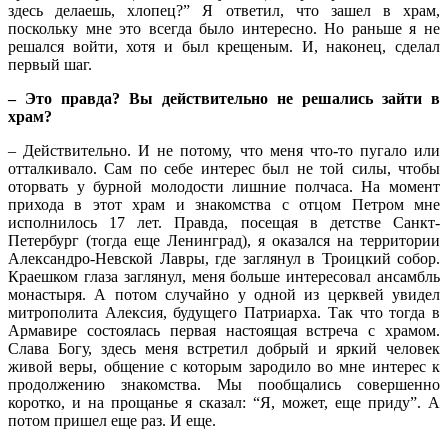
здесь делаешь, хлопец?” Я ответил, что зашел в храм,
поскольку мне это всегда было интересно. Но раньше я не
решался войти, хотя и был крещеным. И, наконец, сделал
первый шаг.
– Это правда? Вы действительно не решались зайти в
храм?
– Действительно. И не потому, что меня что-то пугало или
отталкивало. Сам по себе интерес был не той силы, чтобы
оторвать у бурной молодости лишние полчаса. На момент
прихода в этот храм и знакомства с отцом Петром мне
исполнилось 17 лет. Правда, посещая в детстве Санкт-
Петербург (тогда еще Ленинград), я оказался на территории
Александро-Невской Лавры, где заглянул в Троицкий собор.
Краешком глаза заглянул, меня больше интересовал ансамбль
монастыря. А потом случайно у одной из церквей увидел
митрополита Алексия, будущего Патриарха. Так что тогда в
Армавире состоялась первая настоящая встреча с храмом.
Слава Богу, здесь меня встретил добрый и яркий человек
живой веры, общение с которым зародило во мне интерес к
продолжению знакомства. Мы пообщались совершенно
коротко, и на прощанье я сказал: “Я, может, еще приду”. А
потом пришел еще раз. И еще.