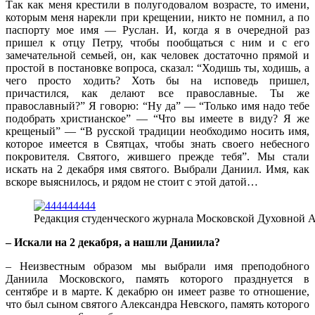
Так как меня крестили в полугодовалом возрасте, то имени,
которым меня нарекли при крещении, никто не помнил, а по
паспорту мое имя — Руслан. И, когда я в очередной раз
пришел к отцу Петру, чтобы пообщаться с ним и с его
замечательной семьей, он, как человек достаточно прямой и
простой в постановке вопроса, сказал: “Ходишь ты, ходишь, а
чего просто ходить? Хоть бы на исповедь пришел,
причастился, как делают все православные. Ты же
православный?” Я говорю: “Ну да” — “Только имя надо тебе
подобрать христианское” — “Что вы имеете в виду? Я же
крещеный” — “В русской традиции необходимо носить имя,
которое имеется в Святцах, чтобы знать своего небесного
покровителя. Святого, жившего прежде тебя”. Мы стали
искать на 2 декабря имя святого. Выбрали Даниил. Имя, как
вскоре выяснилось, и рядом не стоит с этой датой…
Редакция студенческого журнала Московской Духовной 
– Искали на 2 декабря, а нашли Даниила?
– Неизвестным образом мы выбрали имя преподобного
Даниила Московского, память которого празднуется в
сентябре и в марте. К декабрю он имеет разве то отношение,
что был сыном святого Александра Невского, память которого