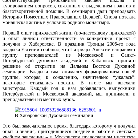
соответствующей требованиям высшей школы и
курированием вопросов, связанных с выделением грантов и
благотворительной помощи. В семинарии дали преподавать
Историю Поместных Православных Церквей. Снова потекла
монашеская жизнь в условиях родного монастыря.
Первый опыт приходской жизни (по-настоящему приходской)
и опыт личной ответственности за конкретный проект я
получил в Хабаровске. В праздник Троицы 2005-го года
владыка Евгений сообщил, что Патриарх Алексий направляет
группу преподавателей из Московской и Санкт-
Петербургской духовных академий в Хабаровск: принято
решение об открытии на Дальнем Востоке Духовной
семинарии. Владыка сам занимался формированием нашей
группы, которая, к сожалению, значительно “ужалась”:
некоторые отказались поехать. В итоге мы выехали
вшестером. Каждый год к нам добавлялись выпускники
Петербургской и Московской академий, мы принимали и
преподавателей из местных вузов.
В Хабаровской Духовной семинарии
Это был замечательное время, благодаря которому я получил
опыт и знания, пригодившиеся позднее в работе в светском
учебном заведении – в Московском православном институте