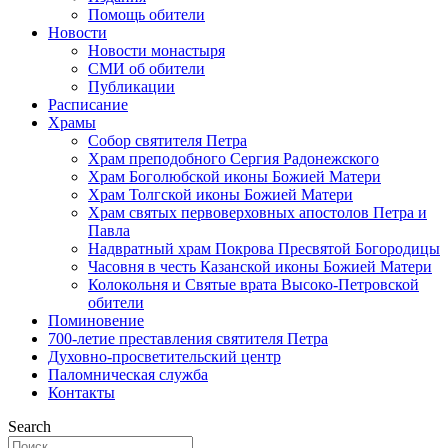
Помощь обители
Новости
Новости монастыря
СМИ об обители
Публикации
Расписание
Храмы
Собор святителя Петра
Храм преподобного Сергия Радонежского
Храм Боголюбской иконы Божией Матери
Храм Толгской иконы Божией Матери
Храм святых первоверховных апостолов Петра и
Павла
Надвратный храм Покрова Пресвятой Богородицы
Часовня в честь Казанской иконы Божией Матери
Колокольня и Святые врата Высоко-Петровской
обители
Поминовение
700-летие преставления святителя Петра
Духовно-просветительский центр
Паломническая служба
Контакты
Search