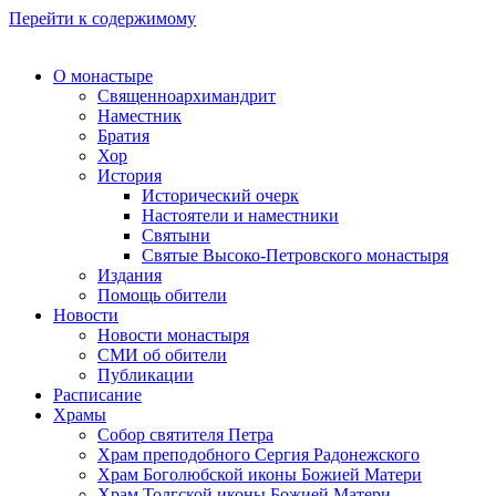
Перейти к содержимому
О монастыре
Священноархимандрит
Наместник
Братия
Хор
История
Исторический очерк
Настоятели и наместники
Святыни
Святые Высоко-Петровского монастыря
Издания
Помощь обители
Новости
Новости монастыря
СМИ об обители
Публикации
Расписание
Храмы
Собор святителя Петра
Храм преподобного Сергия Радонежского
Храм Боголюбской иконы Божией Матери
Храм Толгской иконы Божией Матери