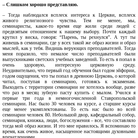
– Слишком хорошо представляю.
– Тогда наблюдался всплеск интереса к Церкви, всплеск
живого религиозного чувства. Тем не менее, мы,
семинаристы, какое-то время еще жили среди людей с
предвзятым отношением к нашему выбору. Почти каждый
крутил у виска, говоря: “Парень, ты рехнулся”. А тут ты
живешь в семинарии, где у всех такой же образ жизни и образ
мыслей, как у тебя. Видишь верующих преподавателей. Тогда
меня поразило, что немалое число преподавателей были
выпускниками светских учебных заведений. То есть я попал в
очень здоровую, интересную церковную среду.
Неудивительно, что первый год обучения был годом эйфории,
годом ощущения, что ты попал в древнюю Церковь, о которой
читал, поступая в семинарию, готовясь к экзаменам.
Выходить с территории семинарии не хотелось вообще, разве
что раз в месяц зубную пасту купить с мылом. Учился я
первые три года в немногочисленной Ставропольской
семинарии. Нас было 30 человек на курсе, а старшие курсы
еще менее укомплектованы. То есть нас было во всей
семинарии человек 80. Небольшой двор, кафедральный собор,
семинария, книжка, люди, богослужения – все, что составляло
тогда мой образ жизни. И это мне нравилось. Я вспоминаю то
время, как очень живое, насыщенное настоящими духовными
впечатлениями.