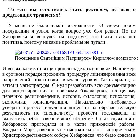
– То есть вы согласились стать ректором, не зная о
предстоящих трудностях?
– У меня не было такой возможности. О своем новом
послушании я узнал, когда вопрос уже был решен. Но из
Хабаровска я вернулся на подъеме: это были пять лет
позитива, поэтому никакие проблемы не пугали.
Посещение Святейшим Патриархом Кириллом домового 
И все же какие-то вещи пришлось делать впервые. Например,
в срочном порядке проходить процедуру лицензирования всех
направлений подготовки, вначале уровня бакалавриата, а
затем и магистратуры. С нуля разработать всю документацию
для лицензирования и программ бакалавриата по целому
перечню: религиоведение, история, филология, психология,
экономика, юриспруденция. Параллельно требовалось
ускорить процесс получения лицензии на образовательную
деятельность по специалитету, провести госэкзамены и
выпустить ребят, завершивших обучение. Опыт служения в
Хабаровске пригодился и в части приходской работы.
Владыка Марк доверил мне настоятельство в историческом
Христорождественском соборе Хабаровска, что было совсем в