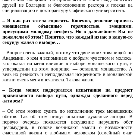
друзей из Болгарии и благословению ректора я поехал на
специализацию в докторантуру Софийского университета.
– Я как раз хотела спросить. Конечно, решение принять
монашество объяснимо горячностью, эмоциями,
присущими молодому неофиту. Но в дальнейшем Вы не
пожалели об этом? Понятно, что каждый из нас в какую-то
секунду жалел о выборе…
– Вопрос очень важный, потому что двое моих товарищей по
Академии, о ком я вспоминаю с добрым чувством и молюсь,
кто оказал на меня влияние в выборе монашеского пути, в
утверждении на этом поприще, — оставили монашество. А
ведь их ревность и неподдельная искренность в монашеской
жизни очень меня впечатляла. Такова жизнь.
– Когда монах подвергается испытанию на предмет
правильности выбора пути, однажды сделанного перед
алтарем?
– Об этом можно судить по исполнению трех монашеских
обетов. Так об этом пишут опытные духовные авторы. В
первую очередь появляется искушение нарушить обет
целомудрия, в голове возникают мысли о возможности
счастливой жизни с любимым человеком (семейный очаг,