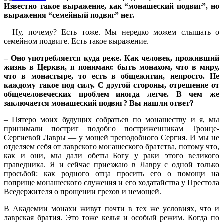
Известно такое выражение, как “монашеский подвиг”, но
выражения “семейный подвиг” нет.
– Ну, почему? Есть тоже. Мы нередко можем слышать о
семейном подвиге. Есть такое выражение.
– Оно употребляется куда реже. Как человек, проживший
жизнь в Церкви, я понимаю: быть монахом, что в миру,
что в монастыре, то есть в общежитии, непросто. Не
каждому такое под силу. С другой стороны, отрешение от
общечеловеческих проблем иногда легче. В чем же
заключается монашеский подвиг? Вы нашли ответ?
– Пятеро моих будущих собратьев по монашеству и я, мы
принимали постриг подобно постриженникам Троице-
Сергиевой Лавры — у мощей преподобного Сергия. И мы не
отделяем себя от лаврского монашеского братства, потому что,
как и они, мы дали обеты Богу у раки этого великого
праведника. Я и сейчас приезжаю в Лавру с одной только
просьбой: как родного отца просить его о помощи на
поприще монашеского служения и его ходатайства у Престола
Вседержителя о прощении грехов и немощей.
В Академии монахи живут почти в тех же условиях, что и
лаврская братия. Это тоже келья и особый режим. Когда по