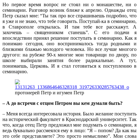
Но первое время вопрос не стоял ни о монашестве, ни о
семинарии. Разговор возник ближе к апрелю. Однажды отец
Петр сказал мне: “Ты так про все спрашиваешь подробно, что
я уже и не знаю, что тебе говорить. Поступай-ка в семинарию,
в Ставрополе открылась. И там тебе все расскажут. А
захочешь – священником станешь”. С его подачи я
впоследствии принял решение поступать в семинарию. Как я
понимаю сегодня, оно воспринималось тогда родными и
близкими блажью молодого человека. Но все лучше многого
другого: на рубеже 90-х многие мои товарищи по двору, по
школе выбирали занятия более радикальные. А тут,
понимаешь, Церковь. И я стал готовиться к поступлению в
семинарию.
протоиерей Петр и игумен Петр
– А до встречи с отцом Петром вы кем думали быть?
– Меня всегда интересовала история. Было желание поступить
на исторический факультет в Краснодарский университет. Так
что, когда отец Петр предложил мне подумать о семинарии, я
ведь буквально рассмеялся ему в лицо: “Я – попом? Да как вы
это себе представляете? Это просто немыслимо”. Мои слова