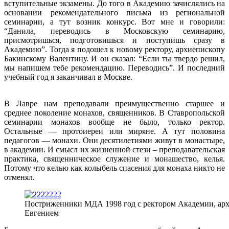
вступительные экзамены. До того в Академию зачислялись на
основании рекомендательного письма из региональной
семинарии, а тут возник конкурс. Вот мне и говорили:
“Данила, переводись в Московскую семинарию,
присмотришься, подготовишься и поступишь сразу в
Академию”. Тогда я подошел к новому ректору, архиепископу
Бакинскому Валентину. И он сказал: “Если ты твердо решил,
мы напишем тебе рекомендацию. Переводись”. И последний
учебный год я заканчивал в Москве.
В Лавре нам преподавали преимущественно старшее и
среднее поколение монахов, священников. В Ставропольской
семинарии монахов вообще не было, только ректор.
Остальные — протоиереи или миряне. А тут половина
педагогов — монахи. Они десятилетиями живут в монастыре,
в академии. И смысл их жизненной стези – преподавательская
практика, священническое служение и монашество, келья.
Потому что келью как колыбель спасения для монаха никто не
отменял.
Постриженники МДА 1998 год с ректором Академии, ар
Евгением