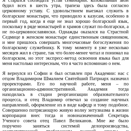
Я старался соблюдать устав семинарии: колокольный звон
будил всех в шесть утра, трапеза здесь была согласно
церковному уставу. С удовольствием выезжал служить в
болгарские монастыри, что приводило к казусам, особенно в
первый год, когда я еще не знал хорошо болгарский язык,
поскольку в ряде монастырей и храмов служат по-болгарски, а
не по-церковнославянски. Однажды оказался на Страстной
Седмице в женском монастыре единственным священником,
и мне пришлось совершать многочасовые богослужения по
болгарскому служебнику. К тому моменту я уже несколько
месяцев жил в стране, так что более-менее читал и понимал на
болгарском, но этот экспресс-метод освоения языка был для
меня настолько интересным, что я часто вспоминаю о нем.
Я вернулся из Софии и был оставлен при Академии: нас с
отцом Владимиром Шмалием Святейший Патриарх назначил
проректорами. Его по научной работе, меня – по
организационно-административной. Академия тогда
находилась в стадии реорганизации образовательного
процесса, и отец Владимир отвечал за создание научных
направлений, оформление их в виде кафедр и тому подобное.
Совершенно потрясающую живую волну энтузиазма в жизни
корпорации внес тогда и новоназначенный Секретарь
Ученого совета отец Павел Великанов. Мне же было
поручено заняться системой делопроизводства,