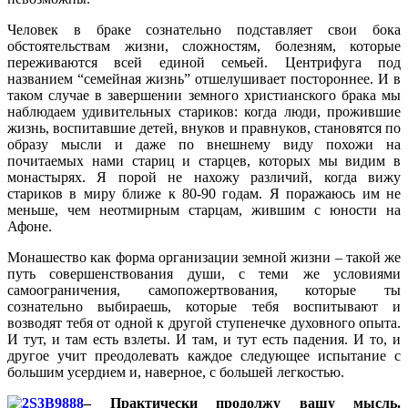
Человек в браке сознательно подставляет свои бока
обстоятельствам жизни, сложностям, болезням, которые
переживаются всей единой семьей. Центрифуга под
названием “семейная жизнь” отшелушивает постороннее. И в
таком случае в завершении земного христианского брака мы
наблюдаем удивительных стариков: когда люди, прожившие
жизнь, воспитавшие детей, внуков и правнуков, становятся по
образу мысли и даже по внешнему виду похожи на
почитаемых нами стариц и старцев, которых мы видим в
монастырях. Я порой не нахожу различий, когда вижу
стариков в миру ближе к 80-90 годам. Я поражаюсь им не
меньше, чем неотмирным старцам, жившим с юности на
Афоне.
Монашество как форма организации земной жизни – такой же
путь совершенствования души, с теми же условиями
самоограничения, самопожертвования, которые ты
сознательно выбираешь, которые тебя воспитывают и
возводят тебя от одной к другой ступенечке духовного опыта.
И тут, и там есть взлеты. И там, и тут есть падения. И то, и
другое учит преодолевать каждое следующее испытание с
большим усердием и, наверное, с большей легкостью.
– Практически продолжу вашу мысль.