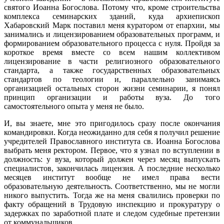
святого Иоанна Богослова. Потому что, кроме строительства
комплекса семинарских зданий, куда архиепископ
Хабаровский Марк поставил меня куратором от епархии, мы
занимались и лицензированием образовательных программ, и
формированием образовательного процесса с нуля. Пройдя за
короткое время вместе со всем нашим коллективом
лицензирование в части религиозного образовательного
стандарта, а также государственных образовательных
стандартов по теологии и, параллельно занимаясь
организацией остальных сторон жизни семинарии, я понял
принцип организации и работы вуза. До того
самостоятельного опыта у меня не было.
И, вы знаете, мне это пригодилось сразу после окончания
командировки. Когда неожиданно для себя я получил решение
учредителей Православного института св. Иоанна Богослова
выбрать меня ректором. Первое, что я узнал по вступлении в
должность: у вуза, который должен через месяц выпускать
специалистов, закончилась лицензия. А последние несколько
месяцев институт вообще не имел права вести
образовательную деятельность. Соответственно, мы не могли
никого выпустить. Тогда же на меня свалились проверки по
факту обращений в Трудовую инспекцию и прокуратуру о
задержках по заработной плате и следом судебные претензии
от коммунальщиков.