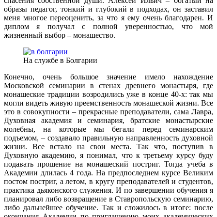
спасения собственной души. Алексей Ильич – богатый на
образы педагог, тонкий и глубокий в подходах, он заставил
меня многое переоценить, за что я ему очень благодарен. И
диплом я получал с полной уверенностью, что мой
жизненный выбор – монашество.
На службе в Болгарии
Конечно, очень большое значение имело нахождение
Московской семинарии в стенах древнего монастыря, где
монашеские традиции возродились уже в конце 40-х: так мы
могли видеть живую преемственность монашеской жизни. Все
это в совокупности – прекрасные преподаватели, сама Лавра,
Духовная академия и семинария, братские монастырские
молебны, на которые мы бегали перед семинарским
подъемом, – создавало правильную направленность духовной
жизни. Все встало на свои места. Так что, поступив в
Духовную академию, я понимал, что к третьему курсу буду
подавать прошение на монашеский постриг. Тогда учеба в
Академии длилась 4 года. На предпоследнем курсе Великим
постом постриг, а летом, в кругу преподавателей и студентов,
практика дьяконского служения. И по завершении обучения я
планировал либо возвращение в Ставропольскую семинарию,
либо дальнейшее обучение. Так и сложилось в итоге: после
окончания Академии по приглашению моих академических