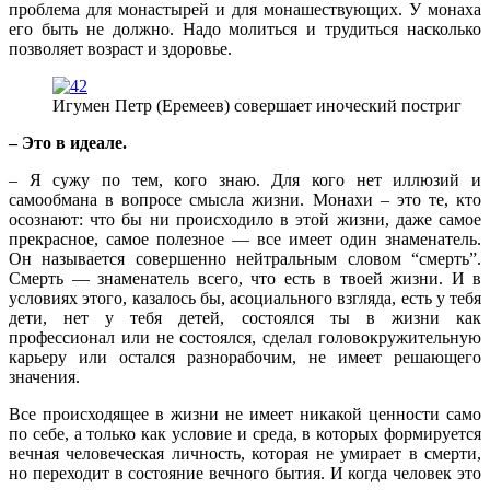
проблема для монастырей и для монашествующих. У монаха
его быть не должно. Надо молиться и трудиться насколько
позволяет возраст и здоровье.
Игумен Петр (Еремеев) совершает иноческий постриг
– Это в идеале.
– Я сужу по тем, кого знаю. Для кого нет иллюзий и
самообмана в вопросе смысла жизни. Монахи – это те, кто
осознают: что бы ни происходило в этой жизни, даже самое
прекрасное, самое полезное — все имеет один знаменатель.
Он называется совершенно нейтральным словом “смерть”.
Смерть — знаменатель всего, что есть в твоей жизни. И в
условиях этого, казалось бы, асоциального взгляда, есть у тебя
дети, нет у тебя детей, состоялся ты в жизни как
профессионал или не состоялся, сделал головокружительную
карьеру или остался разнорабочим, не имеет решающего
значения.
Все происходящее в жизни не имеет никакой ценности само
по себе, а только как условие и среда, в которых формируется
вечная человеческая личность, которая не умирает в смерти,
но переходит в состояние вечного бытия. И когда человек это