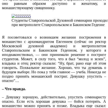
оно равным образом доступно и женатому, и
монашествующему священнику.
Студенты Ставропольской Духовной семинарии проходи
при митрополите Ставропольском и Бакинском Гедеоне
Я посоветовался о возникшем желании пострижения в
монашество с архимандритом Евгением (сейчас он ректор
Московской духовной академии) и митрополитом
Ставропольским и Бакинским Гедеоном, у которого я
иподиаконствовал, — они принимали решение о постриге
студентов. Может, в силу того, что я был “молод и зелен”,
владыка и отец ректор сказали: “Ну, брат, рано еще об этом
говорить. Похвальное желание. Хорошо, что ты думаешь о
будущем выборе. Но пока у тебя главное — учеба. Никогда не
поздно принять монашеский постриг. Девушку упустить –
опасно”…
– Что правда.
– Девушку хорошую, действительно, упустить семинаристу
опасно. Если есть хорошая девушка — бойся потерять. А
монашество можно принять и позже. Владыка еще сказал: