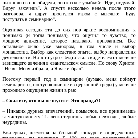
ни капли его не обидели, он сказал с улыбкой: “Иди, подумай.
Вдруг захочешь”. А спустя несколько недель после этого
разговора, я вдруг проснулся утром с мыслью: “Буду
поступать в семинарию”.
Оценивая сегодня эти до сих пор яркие воспоминания, я
понимаю (и тогда понимал), что ощутил то чувство, то
мощное движение, которое называют призванием. Все
остальное было уже выбором, в том числе и выбор
монашества. Выбор как следствие опыта, выбор направления
деятельности. Но в то утро я будто стал свидетелем от меня не
зависящего явления в евангельском смысле. По слову Христа:
“Не вы Меня избрали, а Я вас избрал”.
Поэтому первый год в семинарии (думаю, меня поймут
семинаристы, поступающие не из церковной среды) у меня не
проходило ощущение жизни в раю.
– Скажите, что вы не шутите. Это правда?!
– Никаких дурных впечатлений, помыслов, все принимаешь
за чистую монету. Ты легко терпишь любые невзгоды, любые
неурядицы.
Во-первых, несмотря на большой конкурс и определенные