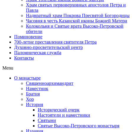
Храм святых первоверховных апостолов Петра и
Павла
Надвратный храм Покрова Пресвятой Богородицы
Часовня в честь Казанской иконы Божией Матери
Колокольня и Святые врата Высоко-Петровской
обители
Поминовение
700-летие преставления святителя Петра
Духовно-просветительский центр
Паломническая служба
Контакты
Menu
О монастыре
Священноархимандрит
Наместник
Братия
Хор
История
Исторический очерк
Настоятели и наместники
Святыни
Святые Высоко-Петровского монастыря
Издания