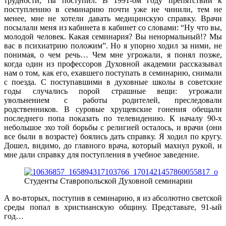
трудности, ты поступил. В 1991-ом году препятствий к
поступлению в семинарию почти уже не чинили, тем не
менее, мне не хотели давать медицинскую справку. Врачи
посылали меня из кабинета в кабинет со словами: “Ну что вы,
молодой человек. Какая семинария? Вы ненормальный!? Мы
вас в психиатрию положим”. Но я упорно ходил за ними, не
понимая, о чем речь… Чем мне угрожали, я понял позже,
когда один из профессоров Духовной академии рассказывал
нам о том, как его, ехавшего поступать в семинарию, снимали
с поезда. С поступавшими в духовные школы в советские
годы случались порой страшные вещи: угрожали
увольнением с работы родителей, преследовали
родственников. В суровые хрущевские гонения обещали
последнего попа показать по телевидению. К началу 90-х
небольшое эхо той борьбы с религией осталось, и врачи (они
все были в возрасте) боялись дать справку. Я ходил по кругу.
Дошел, видимо, до главного врача, который махнул рукой, и
мне дали справку для поступления в учебное заведение.
Студенты Ставропольской Духовной семинарии
А во-вторых, поступив в семинарию, я из абсолютно светской
среды попал в христианскую общину. Представьте, 91-ый
год…