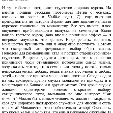
И тут событие: постригают студентов старших курсов. На
память пришли рассказы протоиерея Петра о монахах,
которых он застал в 50-60-е годы. Да еще внезапно
преподаватель по истории Церкви дал мне задание написать
курсовое сочинение по монашеству. Все это вместе, плюс
ощущение приближающего выпуска из семинарии (было
начало третьего курса) дало вполне понятный эффект — я
впервые задумался, что дальше. Надо решать: жениться,
монашество принимать или в академию поступать. Потому
что священный сан предполагает выбор образа жизни.
Поводом для размышлений стал и постриг старшекурсников-
студентов. Вопреки досужим разговорам, что монашество
принимают люди отчаявшиеся, потерявшие смысл жизни,
хочу сказать, что те, кто в семинарии стоял у истоков самых
непредсказуемых, добрых решительных поступков и любых
затей – почти все приняли монашеский постриг. Сегодня одни
из них архиереи, другие служат монахами на приходах и в
монастырях на Кавказе и в других местах. Эти яркие люди с
живыми характерами, всецело открытые выбору
священнического пути, вызывали во мне интерес: “Так
можно?” Можно быть живым человеком, можно не закрывать
себя для широкого пастырского служения, для миссии и стать
монахом? Монашество это необязательно затвор? Оказалось,
что кроме кельи и молитвы, это еще и церковное служение. И