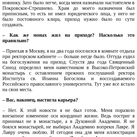
новинку. Зато было легче, когда меня назначали настоятелем в
Покровское-Стрешнево. Храм до моего назначения был
приписным, то есть не имел юридического лица, у него не
было постоянного клира, приход нужно было по сути
создавать.
– Как же монах жил на приходе? Насколько это
правильно?
– Приехав в Москву, я на два года поселился в комнате отдыха
при ректорском кабинете — больше негде было. Оттуда ездил
на богослужения на приход. Спустя два года Священный
Синод определил меня наместником в Высоко-Петровский
монастырь с оставлением прежних послушаний ректора
Института св. Иоанна Богослова и воссоздаваемого
Российского православного университета. Тут уже все встало
на свои места.
– Вас, наконец, настигла карьера?
– Нет. К этой новости я не был готов. Меня поразило
внезапное изменение оси координат жизни. Ведь постриг я
принимал не в монастыре, а в Духовной Академии. Я не
боялся монастырей, не выбирал Академию вопреки Лавре. Я
Лавру очень люблю. И сегодня она для меня иллюстрация