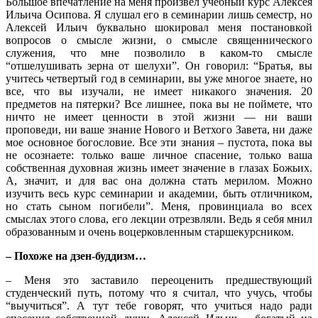
Большое впечатление на меня произвел учебный курс Алексея
Ильича Осипова. Я слушал его в семинарии лишь семестр, но
Алексей Ильич буквально шокировал меня постановкой
вопросов о смысле жизни, о смысле священнического
служения, что мне позволило в каком-то смысле
“отшелушивать зерна от шелухи”. Он говорил: “Братья, вы
учитесь четвертый год в семинарии, вы уже многое знаете, но
все, что вы изучали, не имеет никакого значения. 20
предметов на пятерки? Все лишнее, пока вы не поймете, что
ничто не имеет ценности в этой жизни — ни ваши
проповеди, ни ваше знание Нового и Ветхого Завета, ни даже
мое основное богословие. Все эти знания – пустота, пока вы
не осознаете: только ваше личное спасение, только ваша
собственная духовная жизнь имеет значение в глазах Божьих.
А, значит, и для вас она должна стать мерилом. Можно
изучить весь курс семинарии и академии, быть отличником,
но стать сыном погибели”. Меня, провинциала во всех
смыслах этого слова, его лекции отрезвляли. Ведь я себя мнил
образованным и очень воцерковленным старшекурсником.
– Похоже на дзен-буддизм…
– Меня это заставило переоценить предшествующий
студенческий путь, потому что я считал, что учусь, чтобы
“выучиться”. А тут тебе говорят, что учиться надо ради