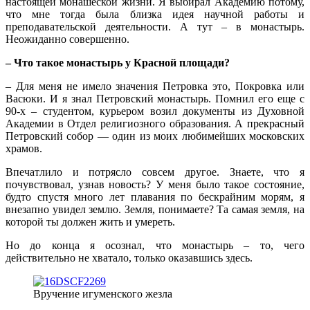
настоящей монашеской жизни. Я выбирал Академию потому,
что мне тогда была близка идея научной работы и
преподавательской деятельности. А тут – в монастырь.
Неожиданно совершенно.
– Что такое монастырь у Красной площади?
– Для меня не имело значения Петровка это, Покровка или
Васюки. И я знал Петровский монастырь. Помнил его еще с
90-х – студентом, курьером возил документы из Духовной
Академии в Отдел религиозного образования. А прекрасный
Петровский собор — один из моих любимейших московских
храмов.
Впечатлило и потрясло совсем другое. Знаете, что я
почувствовал, узнав новость? У меня было такое состояние,
будто спустя много лет плавания по бескрайним морям, я
внезапно увидел землю. Земля, понимаете? Та самая земля, на
которой ты должен жить и умереть.
Но до конца я осознал, что монастырь – то, чего
действительно не хватало, только оказавшись здесь.
Вручение игуменского жезла