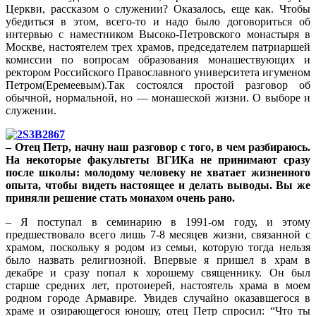
Церкви, рассказом о служении? Оказалось, еще как. Чтобы
убедиться в этом, всего-то и надо было договориться об
интервью с наместником Высоко-Петровского монастыря в
Москве, настоятелем трех храмов, председателем патриаршей
комиссии по вопросам образования монашествующих и
ректором Российского Православного университета игуменом
Петром
(Еремеевым).Так состоялся простой разговор об
обычной, нормальной, но — монашеской жизни. О выборе и
служении.
– Отец Петр, начну наш разговор с того, в чем разбираюсь.
На некоторые факультеты ВГИКа не принимают сразу
после школы: молодому человеку не хватает жизненного
опыта, чтобы видеть настоящее и делать выводы. Вы же
приняли решение стать монахом очень рано.
– Я поступал в семинарию в 1991-ом году, и этому
предшествовало всего лишь 7-8 месяцев жизни, связанной с
храмом, поскольку я родом из семьи, которую тогда нельзя
было назвать религиозной. Впервые я пришел в храм в
декабре и сразу попал к хорошему священнику. Он был
старше средних лет, протоиерей, настоятель храма в моем
родном городе Армавире. Увидев случайно оказавшегося в
храме и озирающегося юношу, отец Петр спросил: “Что ты