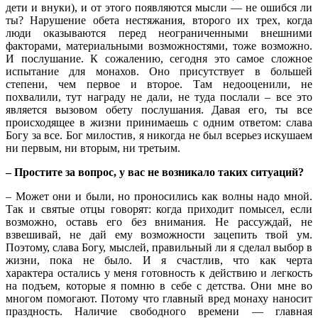
дети и внуки), и от этого появляются мысли — не ошибся ли
ты? Нарушение обета нестяжания, второго их трех, когда
люди оказываются перед неограниченными внешними
факторами, материальными возможностями, тоже возможно.
И послушание. К сожалению, сегодня это самое сложное
испытание для монахов. Оно присутствует в большей
степени, чем первое и второе. Там недооценили, не
похвалили, тут награду не дали, не туда послали – все это
является вызовом обету послушания. Давая его, ты все
происходящее в жизни принимаешь с одним ответом: слава
Богу за все. Бог милостив, я никогда не был всерьез искушаем
ни первым, ни вторым, ни третьим.
– Простите за вопрос, у вас не возникало таких ситуаций?
– Может они и были, но проносились как волны надо мной.
Так и святые отцы говорят: когда приходит помысел, если
возможно, оставь его без внимания. Не рассуждай, не
взвешивай, не дай ему возможности зацепить твой ум.
Поэтому, слава Богу, мыслей, правильный ли я сделал выбор в
жизни, пока не было. И я счастлив, что как черта
характера остались у меня готовность к действию и легкость
на подъем, которые я помню в себе с детства. Они мне во
многом помогают. Потому что главный вред монаху наносит
праздность. Наличие свободного времени — главная