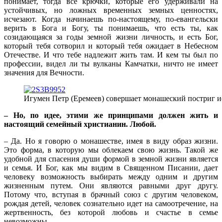
понимает, тогда все крючки, которые его удерживали на
устойчивых, но ложных временных земных ценностях,
исчезают. Когда начинаешь по-настоящему, по-евангельски
верить в Бога и Богу, ты понимаешь, что есть ты, как
созидающаяся за годы земной жизни личность, и есть Бог,
который тебя сотворил и который тебя ожидает в Небесном
Отечестве. И что тебе надлежит жить там. И кем ты был по
профессии, видел ли ты вулканы Камчатки, ничто не имеет
значения для Вечности.
Игумен Петр (Еремеев) совершает монашеский постриг 
– Но, по идее, этими же принципами должен жить и
настоящий семейный христианин. Любой.
– Да. Но я говорю о монашестве, имея в виду образ жизни.
Это форма, в которую мы облекаем свою жизнь. Такой же
удобной для спасения души формой в земной жизни является
и семья. И Бог, как мы видим в Священном Писании, дает
человеку возможность выбирать между одним и другим
жизненным путем. Они являются равными друг другу.
Потому что, вступая в брачный союз с другим человеком,
рождая детей, человек сознательно идет на самоотречение, на
жертвенность, без которой любовь и счастье в семье
невозможны.